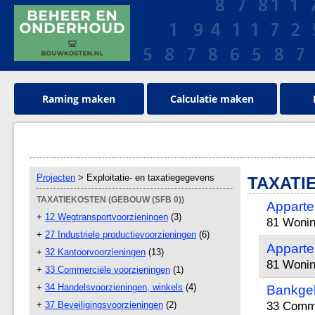
Raming maken
Calculatie maken
Projecten
> Exploitatie- en taxatiegegevens
TAXATI
TAXATIEKOSTEN (GEBOUW (SFB 0))
Apparte
+
12 Wegtransportvoorzieningen
(3)
81 Wonin
+
27 Industriele productievoorzieningen
(6)
Apparte
+
32 Kantoorvoorzieningen
(13)
81 Wonin
+
33 Commerciële voorzieningen
(1)
+
34 Handelsvoorzieningen, winkels
(4)
Bankgeb
33 Comme
+
37 Beveiligingsvoorzieningen
(2)