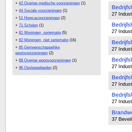
+
42 Overige medische voorzieningen
(1)
Bedrijfs
+
44 Sociale voorzieningen
(1)
27 Indus
+
51 Horecavoorzieningen
(2)
Bedrijfs
+
71 Scholen
(1)
27 Indus
+
81 Woningen, seriematig
(5)
+
82 Woningen, niet seriematig
(16)
Bedrijfs
+
85 Gemeenschappelijke
27 Indus
woonvoorzieningen
(2)
Bedrijfs
+
88 Overige woonvoorzieningen
(1)
27 Indus
+
96 Opslaggebieden
(2)
Bedrijfs
27 Indus
Bedrijfs
27 Indus
Brandwe
37 Bevei