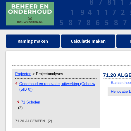
Raming maken
Calculatie maken
Projecten
> Projectanalyses
71.20 AL
Basisschool
Onderhoud en renovatie, uitwerking (Gebouw
(SfB 0))
Renovatie B
71 Scholen
(2)
71.20 ALGEMEEN (2)