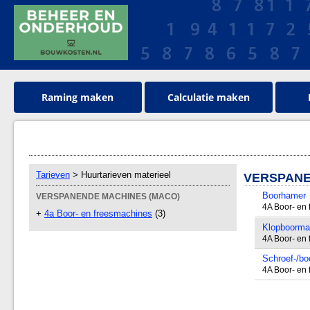
Raming maken
Calculatie maken
Tarieven
> Huurtarieven materieel
VERSPANE
Boorhamer
VERSPANENDE MACHINES (MACO)
4A Boor- en
+
4a Boor- en freesmachines
(3)
Klopboorma
4A Boor- en
Schroef-/b
4A Boor- en