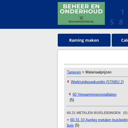
Raming maken
Cal
Tarieven
> Materiaalprijzen
Werktuigbouwkundig (STABU 2)
60 Verwarmingsinstallaties
(5)
60.31 METALEN BUISLEIDINGEN (5)
+
60.31.10 Aanleg metalen buisleidin
buis
(5)