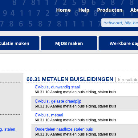
Home
Help
Producten
Ab
culatie maken
MJOB maken
Werkbare da
60.31 METALEN BUISLEIDINGEN
|
5 resultat
CV-buis, dunwandig staal
60.31.10 Aanleg metalen buisleiding, stalen buis
CV-buis, gelaste draadpijp
60.31.10 Aanleg metalen buisleiding, stalen buis
CV-buis, metaal
60.31.10 Aanleg metalen buisleiding, stalen buis
g, stalen
Onderdelen naadloze stalen buis
60.31.10 Aanleg metalen buisleiding, stalen buis