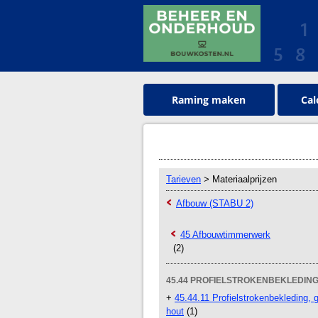
Raming maken
Cal
Tarieven
> Materiaalprijzen
Afbouw (STABU 2)
45 Afbouwtimmerwerk
(2)
45.44 PROFIELSTROKENBEKLEDING
+
45.44.11 Profielstrokenbekleding, g
hout
(1)