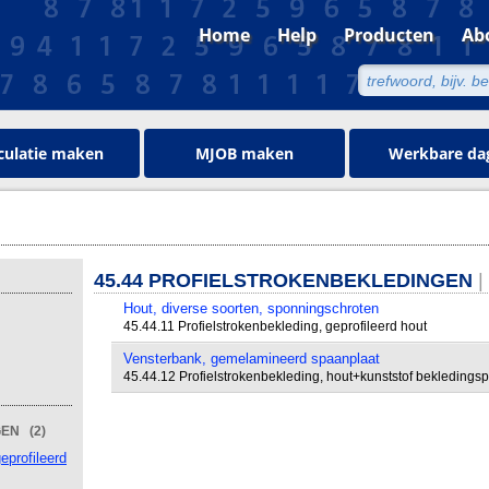
Home
Help
Producten
Ab
culatie maken
MJOB maken
Werkbare da
45.44 PROFIELSTROKENBEKLEDINGEN
|
Hout, diverse soorten, sponningschroten
45.44.11 Profielstrokenbekleding, geprofileerd hout
Vensterbank, gemelamineerd spaanplaat
45.44.12 Profielstrokenbekleding, hout+kunststof bekledingspr
EN (2)
eprofileerd