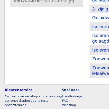
BEGLAZING MET KIT EN GLASLATTEN (11)
2- zijdi
Geluidw
Isoleren
Isoleren
gelaagd
Isolere
Zonwere
Zonweren
letselw
Klantenservice
Snel naar
Ga naar onze webshop en stel uw vraag
Handleidingen
aan onze chatbot voor directe
FAQ
ondersteuning.
Webshop