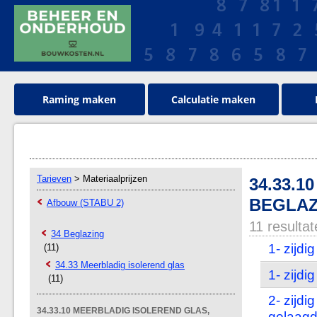
Raming maken
Calculatie maken
Tarieven
> Materiaalprijzen
34.33.
BEGLAZ
Afbouw (STABU 2)
11 resulta
34 Beglazing
1- zijdi
(11)
34.33 Meerbladig isolerend glas
1- zijdi
(11)
2- zijdi
34.33.10 MEERBLADIG ISOLEREND GLAS,
gelaag