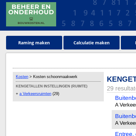
Raming maken
Calculatie maken
Kosten
> Kosten schoonmaakwerk
KENGET
KENGETALLEN INSTELLINGEN (RUIMTE)
29 resulta
+
a Verkeersruimten
(29)
Buitenbo
A Verkeer
Buitenbo
A Verkeer
Entree,