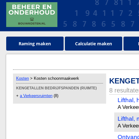
Raming maken
Calculatie maken
Kosten
> Kosten schoonmaakwerk
KENGET
KENGETALLEN BEDRIJFSPANDEN (RUIMTE)
8 resultat
+
a Verkeersruimten
(8)
Lifthal,
A Verkee
Lifthal,
A Verkee
Ontvang