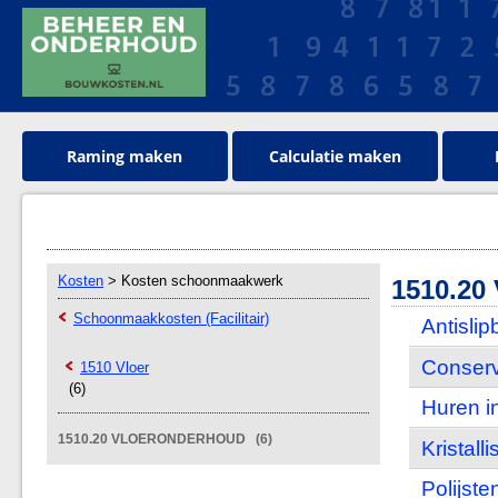
Raming maken
Calculatie maken
Kosten
> Kosten schoonmaakwerk
1510.2
Schoonmaakkosten (Facilitair)
Antisli
Conserv
1510 Vloer
(6)
Huren i
1510.20 VLOERONDERHOUD (6)
Kristall
Polijste