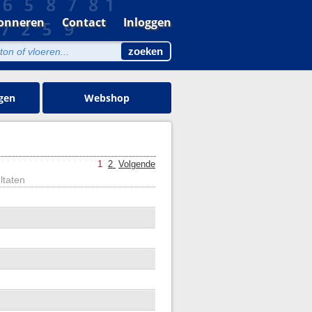
onneren
Contact
Inloggen
gen
Webshop
1
2
Volgende
ltaten