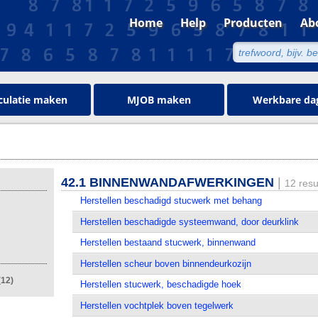
Home
Help
Producten
Ab
culatie maken
MJOB maken
Werkbare da
42.1 BINNENWANDAFWERKINGEN
|
12 resu
Herstellen beschadigd stucwerk met behang
Herstellen beschadigde systeemwand, door deurklink
Herstellen bestaand stucwerk, binnenwand
Herstellen scheur boven binnendeurkozijn
12)
Herstellen stucwerk, beschadigde hoek
Herstellen vochtplek boven tegelwerk