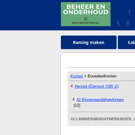
Raming maken
Cal
Kosten
> Bouwdeelkosten
Herstel (Element (SfB 1))
42 Binnenwandafwerkingen
(12)
42.1 BINNENWANDAFWERKINGEN (