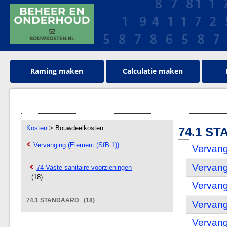
Raming maken
Calculatie maken
Kosten
> Bouwdeelkosten
74.1 S
Vervanging (Element (SfB 1))
Vervang
Vervang
74 Vaste sanitaire voorzieningen
(18)
Vervang
74.1 STANDAARD (18)
Vervang
Vervang