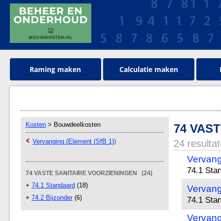
Raming maken
Calculatie maken
Kosten
> Bouwdeelkosten
74 VAS
Vervanging (Element (SfB 1))
24 resulta
Vervang
74.1 Sta
74 VASTE SANITAIRE VOORZIENINGEN (24)
+
74.1 Standaard
(18)
Vervang
+
74.2 Bijzonder
(6)
74.1 Sta
Vervang