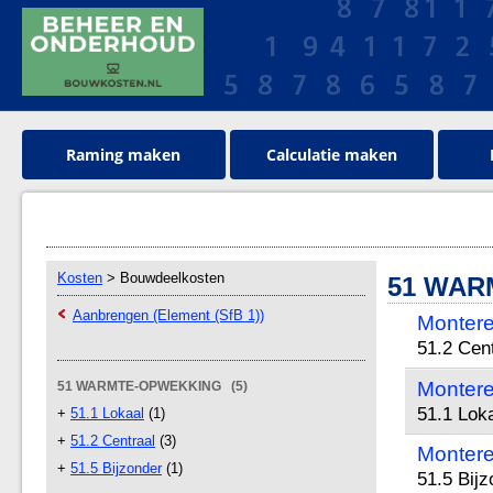
Raming maken
Calculatie maken
Kosten
> Bouwdeelkosten
51 WAR
Aanbrengen (Element (SfB 1))
Montere
51.2 Cen
Montere
51 WARMTE-OPWEKKING (5)
51.1 Lok
+
51.1 Lokaal
(1)
+
51.2 Centraal
(3)
Montere
+
51.5 Bijzonder
(1)
51.5 Bijz