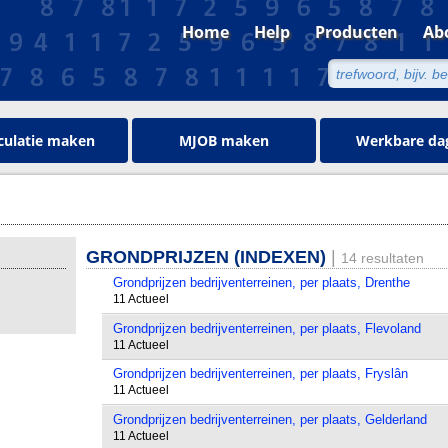
Home
Help
Producten
Ab
culatie maken
MJOB maken
Werkbare da
GRONDPRIJZEN (INDEXEN)
|
14 resultaten
Grondprijzen bedrijventerreinen, per plaats, Drenthe
11 Actueel
Grondprijzen bedrijventerreinen, per plaats, Flevoland
11 Actueel
Grondprijzen bedrijventerreinen, per plaats, Fryslân
11 Actueel
Grondprijzen bedrijventerreinen, per plaats, Gelderland
11 Actueel