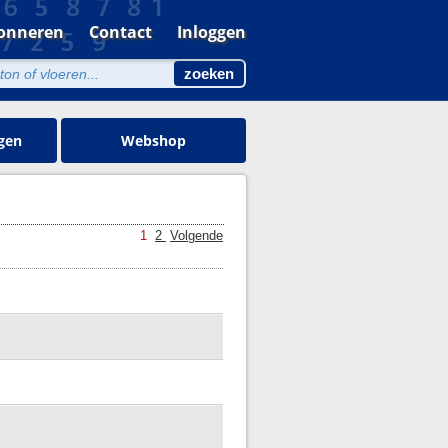
onneren
Contact
Inloggen
gen
Webshop
1
2
Volgende