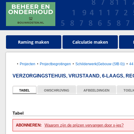
Raming maken
Calculatie maken
Projecten
Projectbegrotingen
Schilderwerk(Gebouw (SfB 0))
44
VERZORGINGSTEHUIS, VRIJSTAAND, 6-LAAGS, RECH
TABEL
OMSCHRIJVING
AFBEELDINGEN
TOELI
Tabel
ABONNEREN:
Waarom zijn de prijzen vervangen door x-jes?