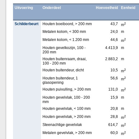
Uitvoering
Onderdeel
Hoeveelheid
Eenheid
Schilderbeurt
Houten boeiboord, > 200 mm
43,7
2
m
Metalen kolom, < 300 mm
24,0
m
Metalen kolom, < 1.200 mm
44,6
2
m
Houten gevelkozijn, 100 -
4.413,9
m
200 mm
Houten buitenraam, draai,
2.883,2
m
100 - 200 mm
Houten buitendeur, dicht
10,5
2
m
Houten buitendeur, 1
56,6
2
m
glasopening
Houten puivulling, > 200 mm
131,0
2
m
Houten gevelvlak, 100 - 200
15,9
m
mm
Houten gevelvlak, < 100 mm
20,8
m
Houten gevelvlak, > 200 mm
28,8
2
m
Steenachtige gevelvlak
614,7
2
m
Metalen gevelvlak, > 200 mm
60,0
2
m