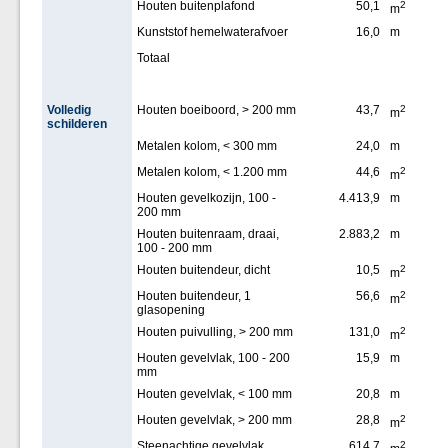
Houten buitenplafond
50,1
2
m
Kunststof hemelwaterafvoer
16,0
m
Totaal
Volledig
Houten boeiboord, > 200 mm
43,7
2
m
schilderen
Metalen kolom, < 300 mm
24,0
m
Metalen kolom, < 1.200 mm
44,6
2
m
Houten gevelkozijn, 100 -
4.413,9
m
200 mm
Houten buitenraam, draai,
2.883,2
m
100 - 200 mm
Houten buitendeur, dicht
10,5
2
m
Houten buitendeur, 1
56,6
2
m
glasopening
Houten puivulling, > 200 mm
131,0
2
m
Houten gevelvlak, 100 - 200
15,9
m
mm
Houten gevelvlak, < 100 mm
20,8
m
Houten gevelvlak, > 200 mm
28,8
2
m
Steenachtige gevelvlak
614,7
2