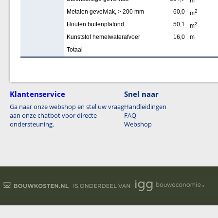
m
Metalen gevelvlak, > 200 mm
60,0
2
m
Houten buitenplafond
50,1
2
m
Kunststof hemelwaterafvoer
16,0
m
Totaal
Klantenservice
Snel naar
Ga naar onze webshop en stel uw vraag
Handleidingen
aan onze chatbot voor directe
FAQ
ondersteuning.
Webshop