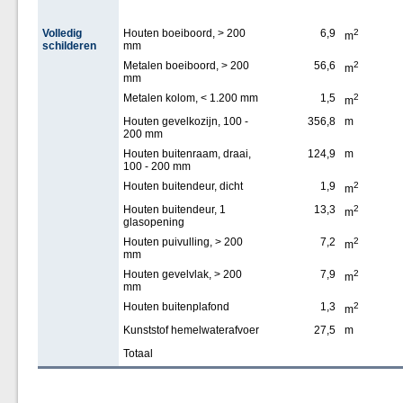
Volledig
Houten boeiboord, > 200
6,9
2
m
schilderen
mm
Metalen boeiboord, > 200
56,6
2
m
mm
Metalen kolom, < 1.200 mm
1,5
2
m
Houten gevelkozijn, 100 -
356,8
m
200 mm
Houten buitenraam, draai,
124,9
m
100 - 200 mm
Houten buitendeur, dicht
1,9
2
m
Houten buitendeur, 1
13,3
2
m
glasopening
Houten puivulling, > 200
7,2
2
m
mm
Houten gevelvlak, > 200
7,9
2
m
mm
Houten buitenplafond
1,3
2
m
Kunststof hemelwaterafvoer
27,5
m
Totaal