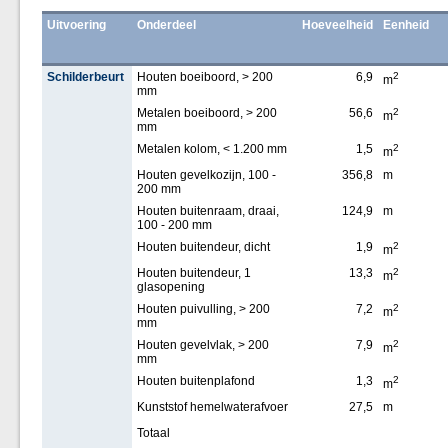
Uitvoering
Onderdeel
Hoeveelheid
Eenheid
Schilderbeurt
Houten boeiboord, > 200
6,9
2
m
mm
Metalen boeiboord, > 200
56,6
2
m
mm
Metalen kolom, < 1.200 mm
1,5
2
m
Houten gevelkozijn, 100 -
356,8
m
200 mm
Houten buitenraam, draai,
124,9
m
100 - 200 mm
Houten buitendeur, dicht
1,9
2
m
Houten buitendeur, 1
13,3
2
m
glasopening
Houten puivulling, > 200
7,2
2
m
mm
Houten gevelvlak, > 200
7,9
2
m
mm
Houten buitenplafond
1,3
2
m
Kunststof hemelwaterafvoer
27,5
m
Totaal