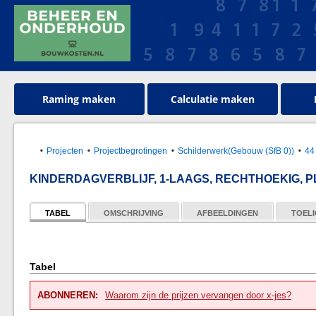
Raming maken
Calculatie maken
Projecten
Projectbegrotingen
Schilderwerk(Gebouw (SfB 0))
44
KINDERDAGVERBLIJF, 1-LAAGS, RECHTHOEKIG, PL
TABEL
OMSCHRIJVING
AFBEELDINGEN
TOELI
Tabel
ABONNEREN:
Waarom zijn de prijzen vervangen door x-jes?