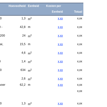
Hoeveelheid
Eenheid
Kosten per
Eenheid
Totaal
00
1,3
2
x,xx
x,xx
m
 -
42,8
m
x,xx
x,xx
 200
24
2
x,xx
x,xx
m
ai,
15,5
m
x,xx
x,xx
4,6
2
x,xx
x,xx
m
0
1,4
2
x,xx
x,xx
m
00
634
2
x,xx
x,xx
m
2,6
2
x,xx
x,xx
m
voer
62,2
m
x,xx
x,xx
x,xx
00
1,3
2
x,xx
x,xx
m