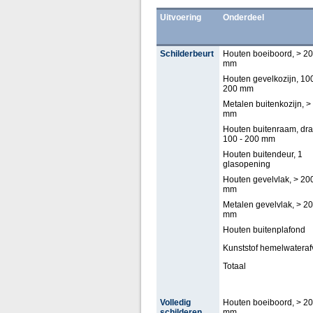
Uitvoering
Onderdeel
Schilderbeurt
Houten boeiboord, > 2
mm
Houten gevelkozijn, 100
200 mm
Metalen buitenkozijn, >
mm
Houten buitenraam, dra
100 - 200 mm
Houten buitendeur, 1
glasopening
Houten gevelvlak, > 20
mm
Metalen gevelvlak, > 2
mm
Houten buitenplafond
Kunststof hemelwateraf
Totaal
Volledig
Houten boeiboord, > 2
schilderen
mm