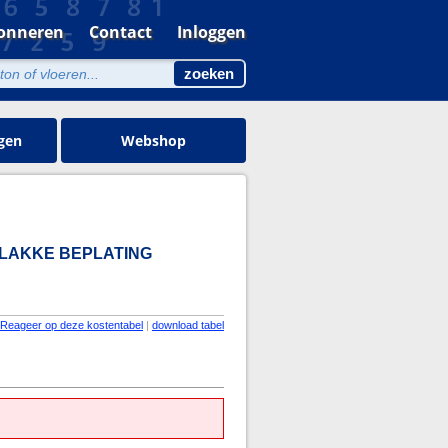
onneren
Contact
Inloggen
gen
Webshop
 VLAKKE BEPLATING
Reageer op deze kostentabel
|
download tabel