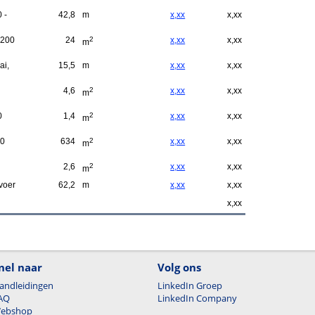
 -
42,8
m
x,xx
x,xx
 200
24
2
x,xx
x,xx
m
ai,
15,5
m
x,xx
x,xx
4,6
2
x,xx
x,xx
m
0
1,4
2
x,xx
x,xx
m
00
634
2
x,xx
x,xx
m
2,6
2
x,xx
x,xx
m
voer
62,2
m
x,xx
x,xx
x,xx
nel naar
Volg ons
andleidingen
LinkedIn Groep
AQ
LinkedIn Company
ebshop