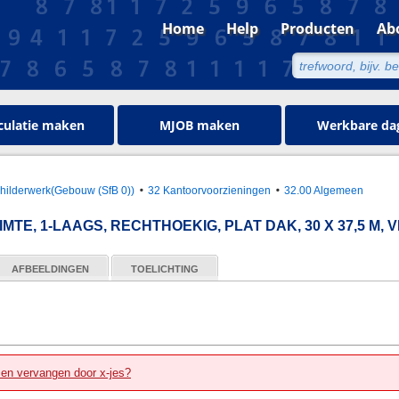
Home
Help
Producten
Ab
culatie maken
MJOB maken
Werkbare da
hilderwerk(Gebouw (SfB 0))
32 Kantoorvoorzieningen
32.00 Algemeen
TE, 1-LAAGS, RECHTHOEKIG, PLAT DAK, 30 X 37,5 M,
AFBEELDINGEN
TOELICHTING
zen vervangen door x-jes?