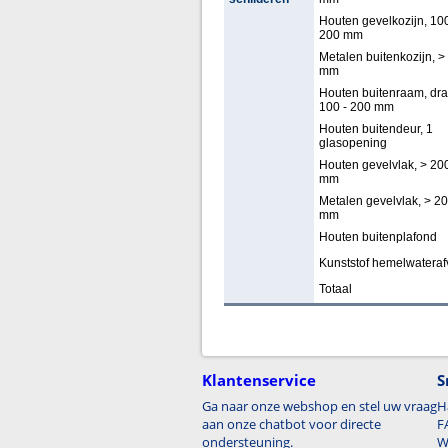
Houten gevelkozijn, 100
200 mm
Metalen buitenkozijn, >
mm
Houten buitenraam, dra
100 - 200 mm
Houten buitendeur, 1
glasopening
Houten gevelvlak, > 20
mm
Metalen gevelvlak, > 2
mm
Houten buitenplafond
Kunststof hemelwateraf
Totaal
Klantenservice
S
Ga naar onze webshop en stel uw vraag
H
aan onze chatbot voor directe
F
ondersteuning.
W