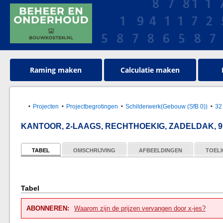
Raming maken
Calculatie maken
Projecten
Projectbegrotingen
Schilderwerk(Gebouw (SfB 0))
32
KANTOOR, 2-LAAGS, RECHTHOEKIG, ZADELDAK, 9 
TABEL
OMSCHRIJVING
AFBEELDINGEN
TOELI
Tabel
ABONNEREN:
Waarom zijn de prijzen vervangen door x-jes?