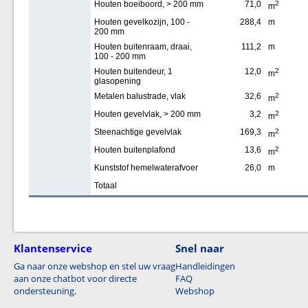
Houten boeiboord, > 200 mm
71,0
2
m
Houten gevelkozijn, 100 -
288,4
m
200 mm
Houten buitenraam, draai,
111,2
m
100 - 200 mm
Houten buitendeur, 1
12,0
2
m
glasopening
Metalen balustrade, vlak
32,6
2
m
Houten gevelvlak, > 200 mm
3,2
2
m
Steenachtige gevelvlak
169,3
2
m
Houten buitenplafond
13,6
2
m
Kunststof hemelwaterafvoer
26,0
m
Totaal
Klantenservice
Snel naar
Ga naar onze webshop en stel uw vraag
Handleidingen
aan onze chatbot voor directe
FAQ
ondersteuning.
Webshop