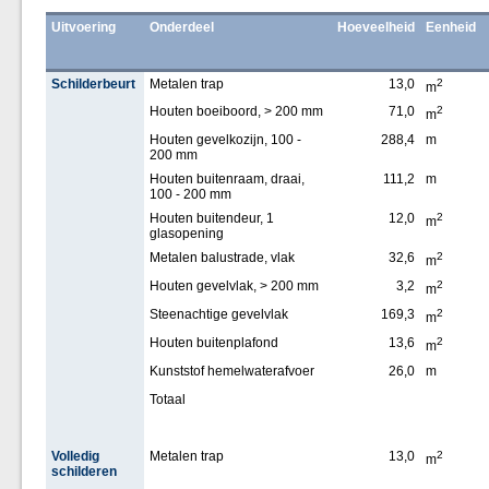
Uitvoering
Onderdeel
Hoeveelheid
Eenheid
Schilderbeurt
Metalen trap
13,0
2
m
Houten boeiboord, > 200 mm
71,0
2
m
Houten gevelkozijn, 100 -
288,4
m
200 mm
Houten buitenraam, draai,
111,2
m
100 - 200 mm
Houten buitendeur, 1
12,0
2
m
glasopening
Metalen balustrade, vlak
32,6
2
m
Houten gevelvlak, > 200 mm
3,2
2
m
Steenachtige gevelvlak
169,3
2
m
Houten buitenplafond
13,6
2
m
Kunststof hemelwaterafvoer
26,0
m
Totaal
Volledig
Metalen trap
13,0
2
m
schilderen