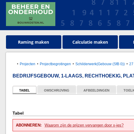
Raming maken
Calculatie maken
Projecten
Projectbegrotingen
Schilderwerk(Gebouw (SfB 0))
27
BEDRIJFSGEBOUW, 1-LAAGS, RECHTHOEKIG, PLAT 
TABEL
OMSCHRIJVING
AFBEELDINGEN
TOELI
Tabel
ABONNEREN:
Waarom zijn de prijzen vervangen door x-jes?