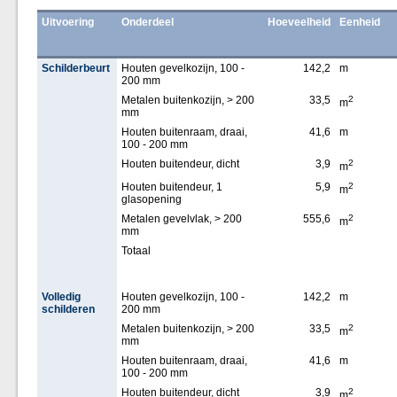
Uitvoering
Onderdeel
Hoeveelheid
Eenheid
Schilderbeurt
Houten gevelkozijn, 100 -
142,2
m
200 mm
Metalen buitenkozijn, > 200
33,5
2
m
mm
Houten buitenraam, draai,
41,6
m
100 - 200 mm
Houten buitendeur, dicht
3,9
2
m
Houten buitendeur, 1
5,9
2
m
glasopening
Metalen gevelvlak, > 200
555,6
2
m
mm
Totaal
Volledig
Houten gevelkozijn, 100 -
142,2
m
schilderen
200 mm
Metalen buitenkozijn, > 200
33,5
2
m
mm
Houten buitenraam, draai,
41,6
m
100 - 200 mm
Houten buitendeur, dicht
3,9
2
m