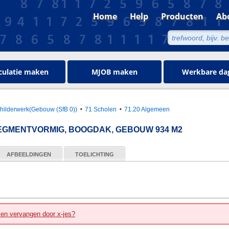
Home
Help
Producten
Ab
culatie maken
MJOB maken
Werkbare da
hilderwerk(Gebouw (SfB 0))
71 Scholen
71.20 Algemeen
SEGMENTVORMIG, BOOGDAK, GEBOUW 934 M2
AFBEELDINGEN
TOELICHTING
zen vervangen door x-jes?