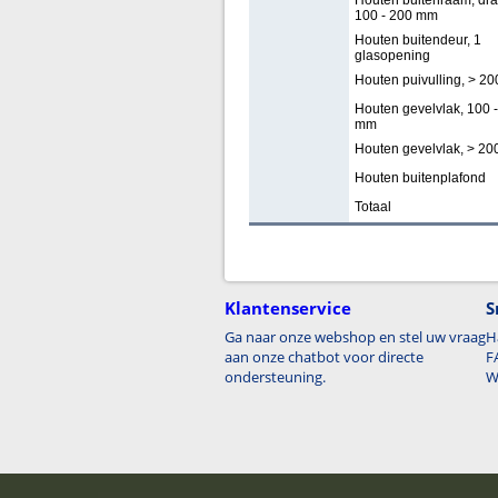
Houten buitenraam, dra
100 - 200 mm
Houten buitendeur, 1
glasopening
Houten puivulling, > 2
Houten gevelvlak, 100 
mm
Houten gevelvlak, > 2
Houten buitenplafond
Totaal
Klantenservice
S
Ga naar onze webshop en stel uw vraag
H
aan onze chatbot voor directe
F
ondersteuning.
W