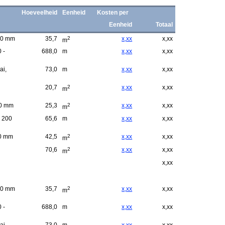
Hoeveelheid
Eenheid
Kosten per
Eenheid
Totaal
00 mm
35,7
2
x,xx
x,xx
m
 -
688,0
m
x,xx
x,xx
ai,
73,0
m
x,xx
x,xx
20,7
2
x,xx
x,xx
m
00 mm
25,3
2
x,xx
x,xx
m
- 200
65,6
m
x,xx
x,xx
00 mm
42,5
2
x,xx
x,xx
m
70,6
2
x,xx
x,xx
m
x,xx
00 mm
35,7
2
x,xx
x,xx
m
 -
688,0
m
x,xx
x,xx