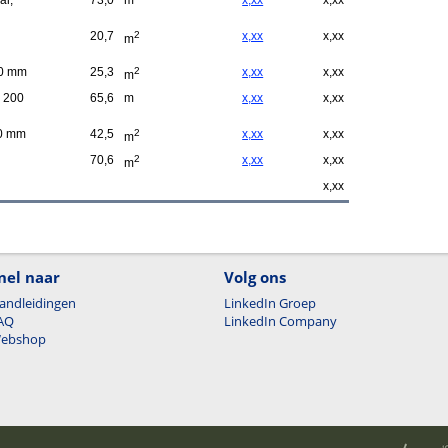
ai,
73,0
m
x,xx
x,xx
20,7
2
x,xx
x,xx
m
00 mm
25,3
2
x,xx
x,xx
m
- 200
65,6
m
x,xx
x,xx
00 mm
42,5
2
x,xx
x,xx
m
70,6
2
x,xx
x,xx
m
x,xx
nel naar
Volg ons
andleidingen
LinkedIn Groep
AQ
LinkedIn Company
ebshop