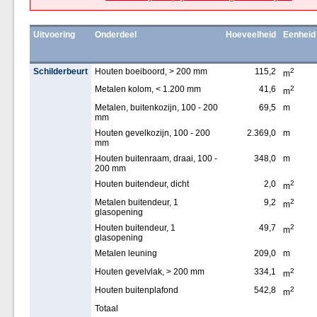
Uitvoering
Onderdeel
Hoeveelheid
Eenheid
Schilderbeurt
Houten boeiboord, > 200 mm
115,2
2
m
Metalen kolom, < 1.200 mm
41,6
2
m
Metalen, buitenkozijn, 100 - 200
69,5
m
mm
Houten gevelkozijn, 100 - 200
2.369,0
m
mm
Houten buitenraam, draai, 100 -
348,0
m
200 mm
Houten buitendeur, dicht
2,0
2
m
Metalen buitendeur, 1
9,2
2
m
glasopening
Houten buitendeur, 1
49,7
2
m
glasopening
Metalen leuning
209,0
m
Houten gevelvlak, > 200 mm
334,1
2
m
Houten buitenplafond
542,8
2
m
Totaal