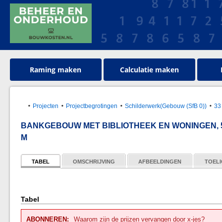
Raming maken
Calculatie maken
Projecten
Projectbegrotingen
Schilderwerk(Gebouw (SfB 0))
33
BANKGEBOUW MET BIBLIOTHEEK EN WONINGEN, 5-
M
TABEL
OMSCHRIJVING
AFBEELDINGEN
TOELI
Tabel
ABONNEREN:
Waarom zijn de prijzen vervangen door x-jes?