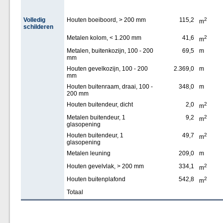
Volledig
Houten boeiboord, > 200 mm
115,2
2
m
schilderen
Metalen kolom, < 1.200 mm
41,6
2
m
Metalen, buitenkozijn, 100 - 200
69,5
m
mm
Houten gevelkozijn, 100 - 200
2.369,0
m
mm
Houten buitenraam, draai, 100 -
348,0
m
200 mm
Houten buitendeur, dicht
2,0
2
m
Metalen buitendeur, 1
9,2
2
m
glasopening
Houten buitendeur, 1
49,7
2
m
glasopening
Metalen leuning
209,0
m
Houten gevelvlak, > 200 mm
334,1
2
m
Houten buitenplafond
542,8
2
m
Totaal