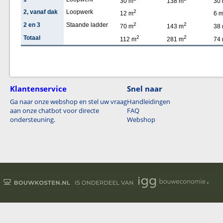
30 m
138 m
30
2, vanaf dak
Loopwerk
2
12 m
6 
2 en 3
Staande ladder
2
2
70 m
143 m
38
Totaal
2
2
112 m
281 m
74
Klantenservice
Snel naar
Ga naar onze webshop en stel uw vraag
Handleidingen
aan onze chatbot voor directe
FAQ
ondersteuning.
Webshop