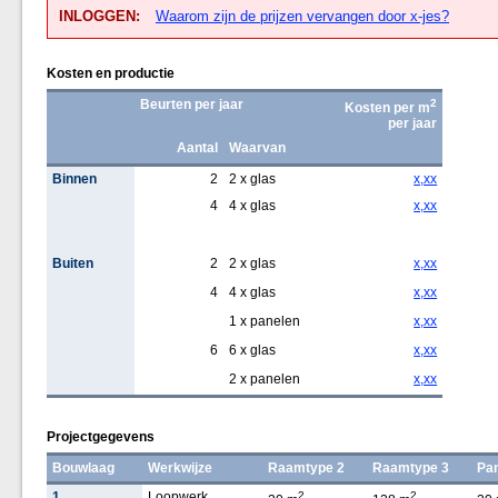
INLOGGEN:
Waarom zijn de prijzen vervangen door x-jes?
Kosten en productie
Beurten per jaar
2
Kosten per m
per jaar
Aantal
Waarvan
Binnen
2
2 x glas
x,xx
4
4 x glas
x,xx
Buiten
2
2 x glas
x,xx
4
4 x glas
x,xx
1 x panelen
x,xx
6
6 x glas
x,xx
2 x panelen
x,xx
Projectgegevens
Bouwlaag
Werkwijze
Raamtype 2
Raamtype 3
Pa
1
Loopwerk
2
2