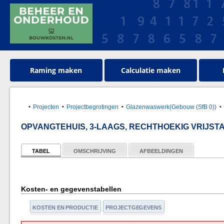
Raming maken
Calculatie maken
Projecten
Projectbegrotingen
Glazenwaswerk(Gebouw (SfB 0))
OPVANGTEHUIS, 3-LAAGS, RECHTHOEKIG VRIJST
TABEL
OMSCHRIJVING
AFBEELDINGEN
Kosten- en gegevenstabellen
KOSTEN EN PRODUCTIE
PROJECTGEGEVENS