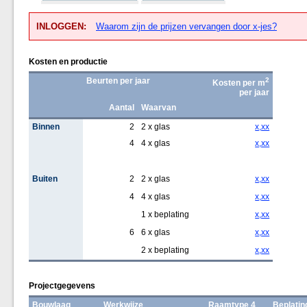
INLOGGEN:
Waarom zijn de prijzen vervangen door x-jes?
Kosten en productie
Beurten per jaar
2
Kosten per m
per jaar
Aantal
Waarvan
Binnen
2
2 x glas
x,xx
4
4 x glas
x,xx
Buiten
2
2 x glas
x,xx
4
4 x glas
x,xx
1 x beplating
x,xx
6
6 x glas
x,xx
2 x beplating
x,xx
Projectgegevens
Bouwlaag
Werkwijze
Raamtype 4
Beplatin