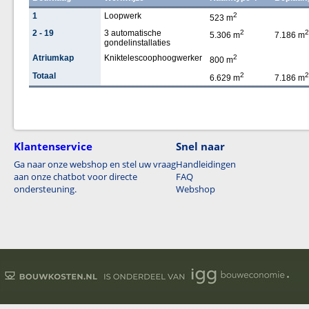
1
Loopwerk
2
523 m
2 - 19
3 automatische
2
2
5.306 m
7.186 m
gondelinstallaties
Atriumkap
Kniktelescoophoogwerker
2
800 m
Totaal
2
2
6.629 m
7.186 m
Klantenservice
Snel naar
Ga naar onze webshop en stel uw vraag
Handleidingen
aan onze chatbot voor directe
FAQ
ondersteuning.
Webshop