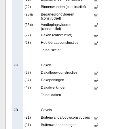
m
(22)
Binnenwanden (constructief)
2
m
(23)a
Beganegrondvloeren
2
m
(constructief)
(23)b
Verdiepingsvloeren
2
m
(constructief)
(27)
Daken (constructief)
2
m
(28)
Hoofddraagconstructies
2
m
Totaal skelet
2C
Daken
(27)
Dakafbouwconstructies
2
m
(37)
Dakopeningen
2
m
(47)
Dakafwerkingen
2
m
Totaal daken
2D
Gevels
(21)
Buitenwandafbouwconstructies
2
m
(31)
Buitenwandopeningen
2
m