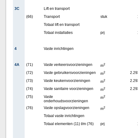
3C
Lift en transport
(66)
Transport
stuk
Totaal lift en transport
Totaal installaties
prj
4
Vaste inrichtingen
4A
(71)
Vaste verkeersvoorzieningen
2
m
(72)
Vaste gebruikersvoorzieningen
2
2.29
m
(73)
Vaste keukenvoorzieningen
2
2.29
m
(74)
Vaste sanitaire voorzieningen
2
2.29
m
(75)
Vaste
2
m
onderhoudsvoorzieningen
(76)
Vaste opslagvoorzieningen
2
m
Totaal vaste inrichtingen
Totaal elementen (11) t/m (76)
prj