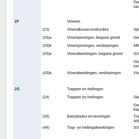
Ove
sa
2F
Vloeren
(23)
Vloerafbouwconstructies
Spl
(33)a
Vloeropeningen, begane grond
Ge
(33)b
Vloeropeningen, verdiepingen
Aft
(43)a
Vloerafwerkingen, begane grond
Sc
Vlo
rui
(43)b
Vloerafwerkingen, verdiepingen
Vlo
2G
Trappen en hellingen
(24)
Trappen en hellingen
Sta
Ove
tra
(34)
Balustrades en leuningen
Tra
spi
(44)
Trap- en hellingafwerkingen
Sch