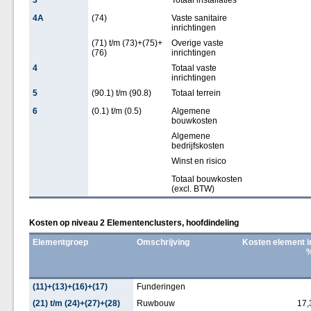
3
Totaal installaties
4A
(74)
Vaste sanitaire
inrichtingen
(71) t/m (73)+(75)+
Overige vaste
(76)
inrichtingen
4
Totaal vaste
inrichtingen
5
(90.1) t/m (90.8)
Totaal terrein
6
(0.1) t/m (0.5)
Algemene
bouwkosten
Algemene
bedrijfskosten
Winst en risico
Totaal bouwkosten
(excl. BTW)
Kosten op niveau 2 Elementenclusters, hoofdindeling
Elementgroep
Omschrijving
Kosten element i
(11)+(13)+(16)+(17)
Funderingen
(21) t/m (24)+(27)+(28)
Ruwbouw
17,