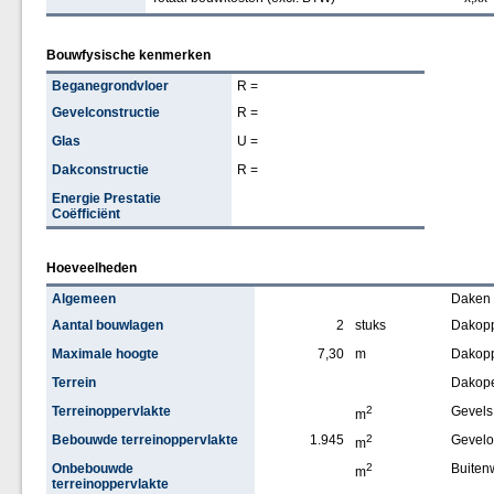
Bouwfysische kenmerken
Beganegrondvloer
R =
Gevelconstructie
R =
Glas
U =
Dakconstructie
R =
Energie Prestatie
Coëfficiënt
Hoeveelheden
Algemeen
Daken
Aantal bouwlagen
2
stuks
Dakopp
Maximale hoogte
7,30
m
Dakopp
Terrein
Dakop
Terreinoppervlakte
2
Gevels
m
Bebouwde terreinoppervlakte
1.945
2
Gevelo
m
Onbebouwde
2
Buiten
m
terreinoppervlakte