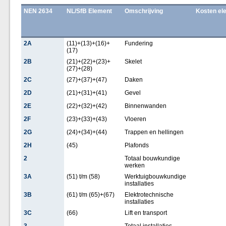
NEN 2634
NL/SfB Element
Omschrijving
Kosten el
2A
(11)+(13)+(16)+
Fundering
(17)
2B
(21)+(22)+(23)+
Skelet
(27)+(28)
2C
(27)+(37)+(47)
Daken
2D
(21)+(31)+(41)
Gevel
2E
(22)+(32)+(42)
Binnenwanden
2F
(23)+(33)+(43)
Vloeren
2G
(24)+(34)+(44)
Trappen en hellingen
2H
(45)
Plafonds
2
Totaal bouwkundige
werken
3A
(51) t/m (58)
Werktuigbouwkundige
installaties
3B
(61) t/m (65)+(67)
Elektrotechnische
installaties
3C
(66)
Lift en transport