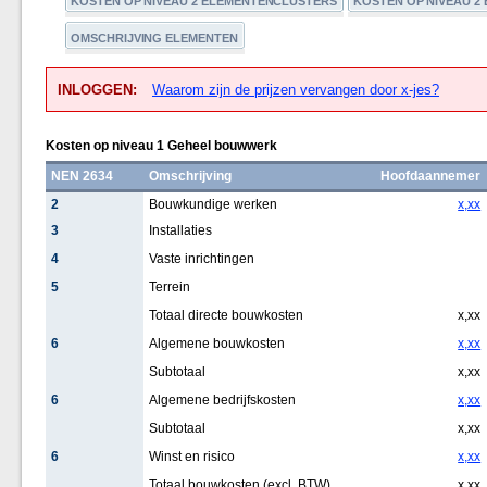
KOSTEN OP NIVEAU 2 ELEMENTENCLUSTERS
KOSTEN OP NIVEAU 2
OMSCHRIJVING ELEMENTEN
INLOGGEN:
Waarom zijn de prijzen vervangen door x-jes?
Kosten op niveau 1 Geheel bouwwerk
NEN 2634
Omschrijving
Hoofdaannemer
2
Bouwkundige werken
x,xx
3
Installaties
4
Vaste inrichtingen
5
Terrein
Totaal directe bouwkosten
x,xx
6
Algemene bouwkosten
x,xx
Subtotaal
x,xx
6
Algemene bedrijfskosten
x,xx
Subtotaal
x,xx
6
Winst en risico
x,xx
Totaal bouwkosten (excl. BTW)
x,xx