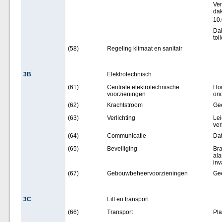
Ven
dak
10
Dak
toi
(58)
Regeling klimaat en sanitair
3B
Elektrotechnisch
(61)
Centrale elektrotechnische
Hoo
voorzieningen
ond
(62)
Krachtstroom
Ge
(63)
Verlichting
Lei
ver
(64)
Communicatie
Da
(65)
Beveiliging
Bra
ala
inv
(67)
Gebouwbeheervoorzieningen
Ge
3C
Lift en transport
(66)
Transport
Pla