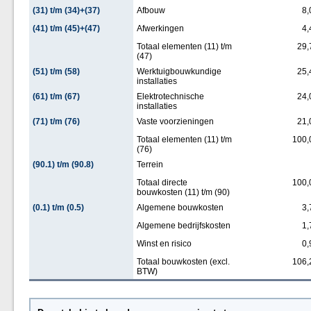
(31) t/m (34)+(37)
Afbouw
8,
(41) t/m (45)+(47)
Afwerkingen
4,
Totaal elementen (11) t/m
29,
(47)
(51) t/m (58)
Werktuigbouwkundige
25,
installaties
(61) t/m (67)
Elektrotechnische
24,
installaties
(71) t/m (76)
Vaste voorzieningen
21,
Totaal elementen (11) t/m
100,
(76)
(90.1) t/m (90.8)
Terrein
Totaal directe
100,
bouwkosten (11) t/m (90)
(0.1) t/m (0.5)
Algemene bouwkosten
3,
Algemene bedrijfskosten
1,
Winst en risico
0,
Totaal bouwkosten (excl.
106,
BTW)