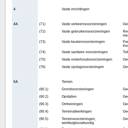
4
Vaste inrichtingen
4A
(71)
Vaste verkeersvoorzieningen
Ge
(72)
Vaste gebruikersvoorzieningen
Rec
meu
(73)
Vaste keukenvoorzieningen
Pan
Keu
(74)
Vaste sanitaire voorzieningen
Toi
(75)
Vaste onderhoudsvoorzieningen
Ge
(76)
Vaste opslagvoorzieningen
Ge
5A
Terrein
(90.1)
Grondvoorzieningen
Ge
(90.2)
Opstallen
Ge
(90.3)
Omheiningen
Ge
(90.4)
Terreinafwerkingen
Ge
(90.5)
Terreinvoorzieningen,
Ge
werktuigbouwkundig