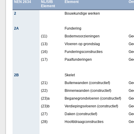
NEN 2634
NL/SfB
Element
Om
Element
2
Bouwkundige werken
2A
Fundering
(11)
Bodemvoorzieningen
Ge
(13)
Vloeren op grondslag
Ge
(16)
Funderingsconstructies
Ge
(17)
Paalfunderingen
Ge
2B
Skelet
(21)
Buitenwanden (constructief)
Ge
(22)
Binnenwanden (constructief)
Ge
(23)a
Beganegrondvloeren (constructief)
Ge
(23)b
Verdiepingsvloeren (constructief)
Ge
(27)
Daken (constructief)
Ge
(28)
Hoofddraagconstructies
Ge