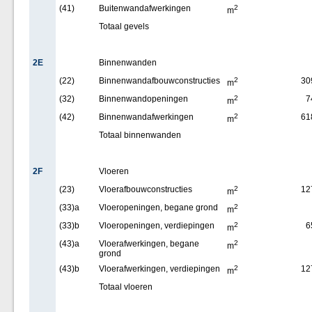
(41)
Buitenwandafwerkingen
2
m
Totaal gevels
2E
Binnenwanden
(22)
Binnenwandafbouwconstructies
2
30
m
(32)
Binnenwandopeningen
2
7
m
(42)
Binnenwandafwerkingen
2
61
m
Totaal binnenwanden
2F
Vloeren
(23)
Vloerafbouwconstructies
2
12
m
(33)a
Vloeropeningen, begane grond
2
m
(33)b
Vloeropeningen, verdiepingen
2
6
m
(43)a
Vloerafwerkingen, begane
2
m
grond
(43)b
Vloerafwerkingen, verdiepingen
2
12
m
Totaal vloeren