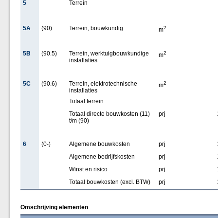
5
Terrein
5A
(90)
Terrein, bouwkundig
2
m
5B
(90.5)
Terrein, werktuigbouwkundige
2
m
installaties
5C
(90.6)
Terrein, elektrotechnische
2
m
installaties
Totaal terrein
Totaal directe bouwkosten (11)
prj
t/m (90)
6
(0-)
Algemene bouwkosten
prj
Algemene bedrijfskosten
prj
Winst en risico
prj
Totaal bouwkosten (excl. BTW)
prj
Omschrijving elementen