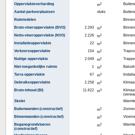
Oppervlakteverharding
2
Buite
m
Aantal parkeerplaatsen
stuks
Buiten
Ruimtedelen
Binne
Bruto-vloeroppervlakte (BVO)
2.293
2
Binnen
m
Netto-vloeroppervlakte (NVO)
2.226
2
Binne
m
Installatieoppervlakte
22
2
Binne
m
Verkeersoppervlakte
154
2
Trapco
m
Nuttige oppervlakte
2.049
2
Trappe
m
Niet-toegankelijke ruimte
1
2
Balust
m
Tarra-oppervlakte
67
2
Installa
m
Gebruiksoppervlakte
2.258
2
Klimaat
m
Bruto-inhoud (BI)
11.622
3
Klimaat
m
(verwa
Skelet
Warmt
Buitenwanden (constructief)
2
Zonnec
m
Binnenwanden (constructief)
2
Vloerv
m
Beganegrondvloeren
2
Warmt
m
(constructief)
2