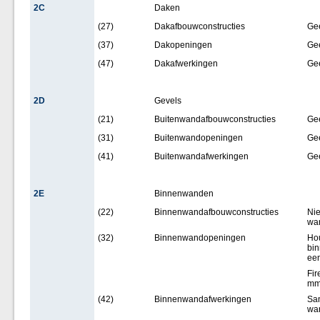
2C
Daken
(27)
Dakafbouwconstructies
Ge
(37)
Dakopeningen
Ge
(47)
Dakafwerkingen
Ge
2D
Gevels
(21)
Buitenwandafbouwconstructies
Ge
(31)
Buitenwandopeningen
Ge
(41)
Buitenwandafwerkingen
Ge
2E
Binnenwanden
(22)
Binnenwandafbouwconstructies
Nie
wa
(32)
Binnenwandopeningen
Hou
bin
een
Fir
m
(42)
Binnenwandafwerkingen
San
wa