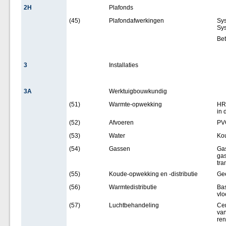
2H
Plafonds
(45)
Plafondafwerkingen
Sys
Sys
Be
3
Installaties
3A
Werktuigbouwkundig
(51)
Warmte-opwekking
HR-
in 
(52)
Afvoeren
PVC
(53)
Water
Kou
(54)
Gassen
Gas
gas
tra
(55)
Koude-opwekking en -distributie
Ge
(56)
Warmtedistributie
Bas
vlo
(57)
Luchtbehandeling
Cen
van
ren