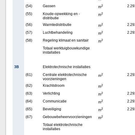
(54)
Gassen
2
2.29
m
(55)
Koude-opwekking en -
2
m
distributie
(56)
Warmtedistributie
2
2.29
m
(57)
Luchtbehandeling
2
2.29
m
(58)
Regeling klimaat en sanitair
2
m
Totaal werktuigbouwkundige
installaties
3B
Elektrotechnische installaties
(61)
Centrale elektrotechnische
2
2.29
m
voorzieningen
(62)
Krachtstroom
2
m
(63)
Verlichting
2
2.29
m
(64)
Communicatie
2
2.29
m
(65)
Beveiliging
2
2.29
m
(67)
Gebouwbeheervoorzieningen
2
m
Totaal elektrotechnische
installaties