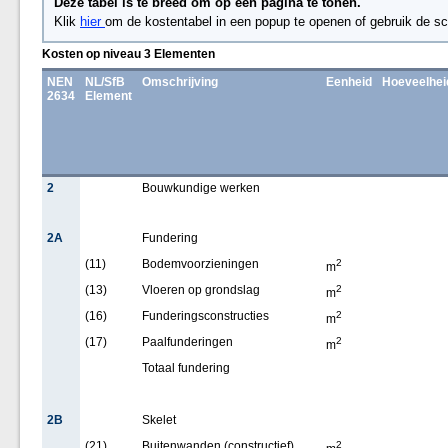
Deze tabel is te breed om op een pagina te tonen.
Klik
hier
om de kostentabel in een popup te openen of gebruik de sc
Kosten op niveau 3 Elementen
NEN
NL/SfB
Omschrijving
Eenheid
Hoeveelhei
2634
Element
2
Bouwkundige werken
2A
Fundering
(11)
Bodemvoorzieningen
2
m
(13)
Vloeren op grondslag
2
m
(16)
Funderingsconstructies
2
m
(17)
Paalfunderingen
2
m
Totaal fundering
2B
Skelet
(21)
Buitenwanden (constructief)
2