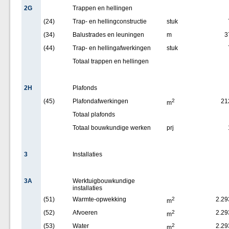
2G
Trappen en hellingen
(24)
Trap- en hellingconstructie
stuk
(34)
Balustrades en leuningen
m
3
(44)
Trap- en hellingafwerkingen
stuk
Totaal trappen en hellingen
2H
Plafonds
(45)
Plafondafwerkingen
2
21
m
Totaal plafonds
Totaal bouwkundige werken
prj
3
Installaties
3A
Werktuigbouwkundige
installaties
(51)
Warmte-opwekking
2
2.29
m
(52)
Afvoeren
2
2.29
m
(53)
Water
2
2.29
m