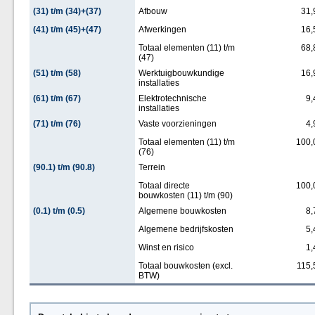
(31) t/m (34)+(37)
Afbouw
31,
(41) t/m (45)+(47)
Afwerkingen
16,
Totaal elementen (11) t/m
68,
(47)
(51) t/m (58)
Werktuigbouwkundige
16,
installaties
(61) t/m (67)
Elektrotechnische
9,
installaties
(71) t/m (76)
Vaste voorzieningen
4,
Totaal elementen (11) t/m
100,
(76)
(90.1) t/m (90.8)
Terrein
Totaal directe
100,
bouwkosten (11) t/m (90)
(0.1) t/m (0.5)
Algemene bouwkosten
8,
Algemene bedrijfskosten
5,
Winst en risico
1,
Totaal bouwkosten (excl.
115,
BTW)