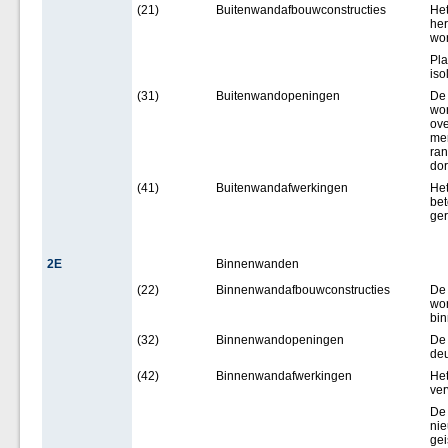
(21)
Buitenwandafbouwconstructies
Het
her
wo
Pla
iso
(31)
Buitenwandopeningen
De 
wor
ove
mer
ran
dor
(41)
Buitenwandafwerkingen
Het
be
ger
2E
Binnenwanden
(22)
Binnenwandafbouwconstructies
De
wor
bi
(32)
Binnenwandopeningen
De 
de
(42)
Binnenwandafwerkingen
Het
ve
De
nie
gei