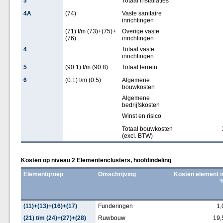
3
Totaal installaties
4A
(74)
Vaste sanitaire
inrichtingen
(71) t/m (73)+(75)+
Overige vaste
(76)
inrichtingen
4
Totaal vaste
inrichtingen
5
(90.1) t/m (90.8)
Totaal terrein
6
(0.1) t/m (0.5)
Algemene
bouwkosten
Algemene
bedrijfskosten
Winst en risico
Totaal bouwkosten
(excl. BTW)
Kosten op niveau 2 Elementenclusters, hoofdindeling
Elementgroep
Omschrijving
Kosten element i
(11)+(13)+(16)+(17)
Funderingen
1,
(21) t/m (24)+(27)+(28)
Ruwbouw
19,