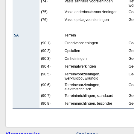
(74)
Vaste sanitaire voorzieningen
Het
wor
(75)
Vaste onderhoudsvoorzieningen
Ge
(76)
Vaste opslagvoorzieningen
Ge
5A
Terrein
(90.1)
Grondvoorzieningen
Ge
(90.2)
Opstallen
Ge
(90.3)
Omheiningen
Ge
(90.4)
Terreinafwerkingen
Ge
(90.5)
Terreinvoorzieningen,
Ge
werktuigbouwkundig
(90.6)
Terreinvoorzieningen,
Ge
elektrotechnisch
(90.7)
Terreininrichtingen, standaard
Ge
(90.8)
Terreininrichtingen, bijzonder
Ge