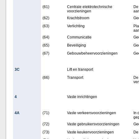
(61)
Centrale elektrotechnische
De 
voorzieningen
aan
(62)
Krachtstroom
Ge
(63)
Verlichting
Pla
aa
(64)
Communicatie
Ge
(65)
Beveiliging
Ge
(67)
Gebouwbeheervoorzieningen
Ge
3C
Lift en transport
(66)
Transport
De 
ve
4
Vaste inrichtingen
4A
(71)
Vaste verkeersvoorzieningen
In 
gep
(72)
Vaste gebruikersvoorzieningen
Ge
(73)
Vaste keukenvoorzieningen
De