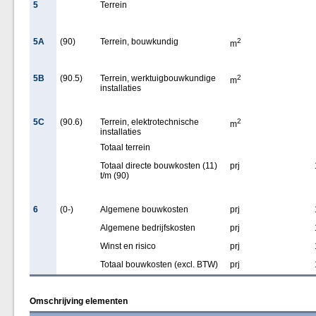
5
Terrein
5A
(90)
Terrein, bouwkundig
2
m
5B
(90.5)
Terrein, werktuigbouwkundige
2
m
installaties
5C
(90.6)
Terrein, elektrotechnische
2
m
installaties
Totaal terrein
Totaal directe bouwkosten (11)
prj
t/m (90)
6
(0-)
Algemene bouwkosten
prj
Algemene bedrijfskosten
prj
Winst en risico
prj
Totaal bouwkosten (excl. BTW)
prj
Omschrijving elementen