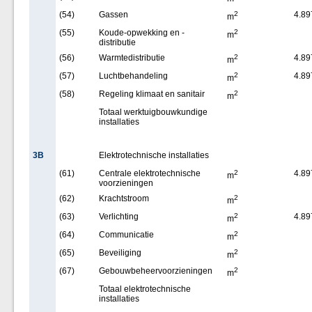
(54)
Gassen
2
4.89
m
(55)
Koude-opwekking en -
2
m
distributie
(56)
Warmtedistributie
2
4.89
m
(57)
Luchtbehandeling
2
4.89
m
(58)
Regeling klimaat en sanitair
2
m
Totaal werktuigbouwkundige
installaties
3B
Elektrotechnische installaties
(61)
Centrale elektrotechnische
2
4.89
m
voorzieningen
(62)
Krachtstroom
2
m
(63)
Verlichting
2
4.89
m
(64)
Communicatie
2
m
(65)
Beveiliging
2
m
(67)
Gebouwbeheervoorzieningen
2
m
Totaal elektrotechnische
installaties