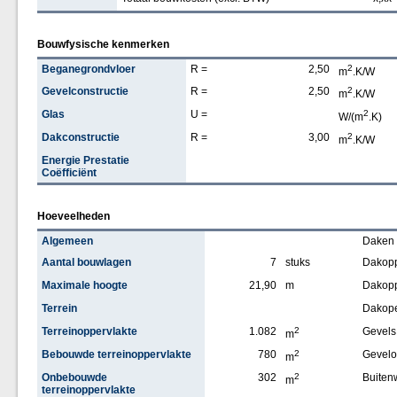
Bouwfysische kenmerken
Beganegrondvloer
R =
2,50
2
m
.K/W
Gevelconstructie
R =
2,50
2
m
.K/W
Glas
U =
2
W/(m
.K)
Dakconstructie
R =
3,00
2
m
.K/W
Energie Prestatie
Coëfficiënt
Hoeveelheden
Algemeen
Daken
Aantal bouwlagen
7
stuks
Dakopp
Maximale hoogte
21,90
m
Dakopp
Terrein
Dakop
Terreinoppervlakte
1.082
2
Gevels
m
Bebouwde terreinoppervlakte
780
2
Gevelo
m
Onbebouwde
302
2
Buiten
m
terreinoppervlakte