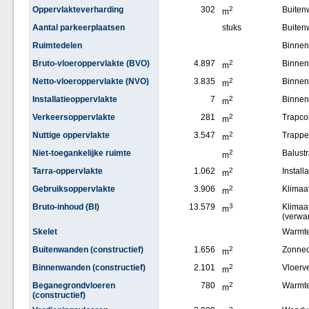
Oppervlakteverharding
302
2
Buite
m
Aantal parkeerplaatsen
stuks
Buiten
Ruimtedelen
Binne
Bruto-vloeroppervlakte (BVO)
4.897
2
Binnen
m
Netto-vloeroppervlakte (NVO)
3.835
2
Binne
m
Installatieoppervlakte
7
2
Binne
m
Verkeersoppervlakte
281
2
Trapco
m
Nuttige oppervlakte
3.547
2
Trappe
m
Niet-toegankelijke ruimte
2
Balust
m
Tarra-oppervlakte
1.062
2
Installa
m
Gebruiksoppervlakte
3.906
2
Klimaat
m
Bruto-inhoud (BI)
13.579
3
Klimaat
m
(verwa
Skelet
Warmt
Buitenwanden (constructief)
1.656
2
Zonnec
m
Binnenwanden (constructief)
2.101
2
Vloerv
m
Beganegrondvloeren
780
2
Warmt
m
(constructief)