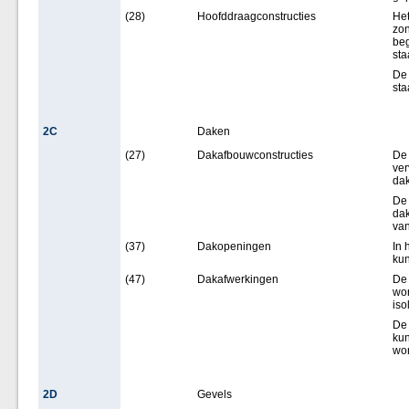
(28)
Hoofddraagconstructies
Het
zon
beg
sta
De
sta
2C
Daken
(27)
Dakafbouwconstructies
De 
ver
dak
De 
dak
van
(37)
Dakopeningen
In 
kun
(47)
Dakafwerkingen
De
wor
iso
De 
kun
wor
2D
Gevels