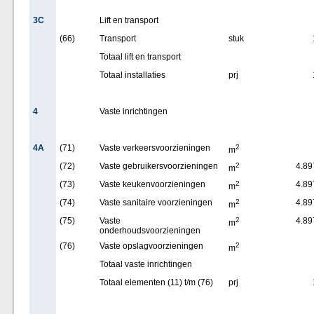
3C
Lift en transport
(66)
Transport
stuk
Totaal lift en transport
Totaal installaties
prj
4
Vaste inrichtingen
4A
(71)
Vaste verkeersvoorzieningen
2
m
(72)
Vaste gebruikersvoorzieningen
2
4.89
m
(73)
Vaste keukenvoorzieningen
2
4.89
m
(74)
Vaste sanitaire voorzieningen
2
4.89
m
(75)
Vaste
2
4.89
m
onderhoudsvoorzieningen
(76)
Vaste opslagvoorzieningen
2
m
Totaal vaste inrichtingen
Totaal elementen (11) t/m (76)
prj