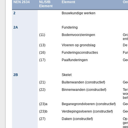
NEN 2634
NL/SfB
Element
Om
Element
2
Bouwkundige werken
2A
Fundering
(11)
Bodemvoorzieningen
Gro
ent
(13)
Vloeren op grondslag
De 
(16)
Funderingsconstructies
Fun
(17)
Paalfunderingen
Ge
2B
Skelet
(21)
Buitenwanden (constructief)
Ge
(22)
Binnenwanden (constructief)
Ter
wo
beh
(23)a
Beganegrondvloeren (constructief)
Ge
(23)b
Verdiepingsvloeren (constructief)
Ge
(27)
Daken (constructief)
Op 
gem
gep