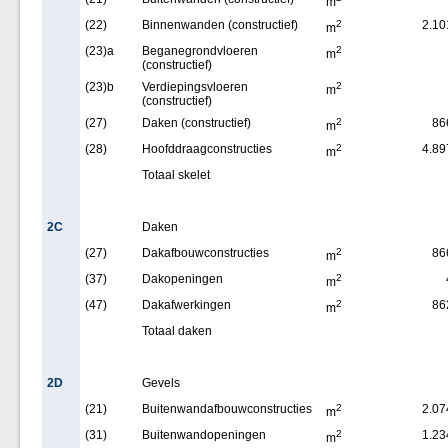
m
(22)
Binnenwanden (constructief)
2
2.10
m
(23)a
Beganegrondvloeren
2
m
(constructief)
(23)b
Verdiepingsvloeren
2
m
(constructief)
(27)
Daken (constructief)
2
86
m
(28)
Hoofddraagconstructies
2
4.89
m
Totaal skelet
2C
Daken
(27)
Dakafbouwconstructies
2
86
m
(37)
Dakopeningen
2
m
(47)
Dakafwerkingen
2
86
m
Totaal daken
2D
Gevels
(21)
Buitenwandafbouwconstructies
2
2.07
m
(31)
Buitenwandopeningen
2
1.23
m