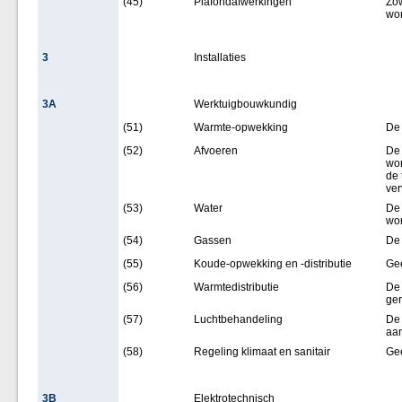
(45)
Plafondafwerkingen
Zow
wor
3
Installaties
3A
Werktuigbouwkundig
(51)
Warmte-opwekking
De 
(52)
Afvoeren
De 
wor
de 
ve
(53)
Water
De 
wo
(54)
Gassen
De 
(55)
Koude-opwekking en -distributie
Ge
(56)
Warmtedistributie
De 
ge
(57)
Luchtbehandeling
De 
aa
(58)
Regeling klimaat en sanitair
Ge
3B
Elektrotechnisch