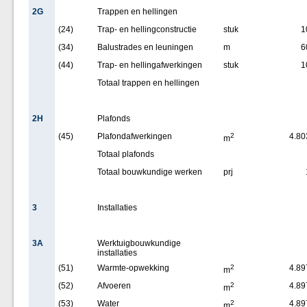
2G
Trappen en hellingen
(24)
Trap- en hellingconstructie
stuk
1
(34)
Balustrades en leuningen
m
6
(44)
Trap- en hellingafwerkingen
stuk
1
Totaal trappen en hellingen
2H
Plafonds
(45)
Plafondafwerkingen
2
4.80
m
Totaal plafonds
Totaal bouwkundige werken
prj
3
Installaties
3A
Werktuigbouwkundige
installaties
(51)
Warmte-opwekking
2
4.89
m
(52)
Afvoeren
2
4.89
m
(53)
Water
2
4.89
m