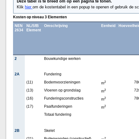
Deze tabel is te breed om op een pagina te tonen.
Klik
hier
om de kostentabel in een popup te openen of gebruik de sc
Kosten op niveau 3 Elementen
NEN
NL/SfB
Omschrijving
Eenheid
Hoeveelhei
2634
Element
2
Bouwkundige werken
2A
Fundering
(11)
Bodemvoorzieningen
2
78
m
(13)
Vloeren op grondslag
2
72
m
(16)
Funderingsconstructies
2
78
m
(17)
Paalfunderingen
2
m
Totaal fundering
2B
Skelet
(21)
Buitenwanden (constructief)
2