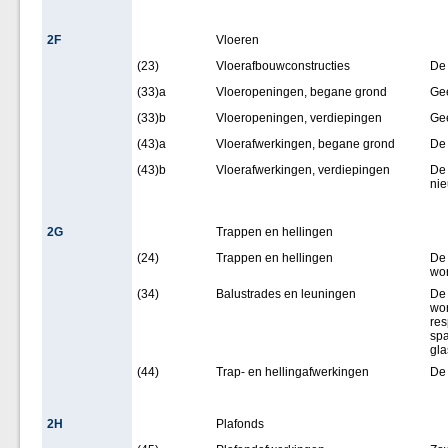
2F
Vloeren
(23)
Vloerafbouwconstructies
De 
(33)a
Vloeropeningen, begane grond
Ge
(33)b
Vloeropeningen, verdiepingen
Ge
(43)a
Vloerafwerkingen, begane grond
De 
(43)b
Vloerafwerkingen, verdiepingen
De 
nie
2G
Trappen en hellingen
(24)
Trappen en hellingen
De 
wor
(34)
Balustrades en leuningen
De 
wor
res
spa
gla
(44)
Trap- en hellingafwerkingen
De 
2H
Plafonds