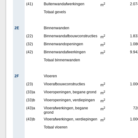
(41)
Buitenwandafwerkingen
2
2.07
m
Totaal gevels
2E
Binnenwanden
(22)
Binnenwandafbouwconstructies
2
1.83
m
(32)
Binnenwandopeningen
2
1.08
m
(42)
Binnenwandafwerkingen
2
9.94
m
Totaal binnenwanden
2F
Vloeren
(23)
Vloerafbouwconstructies
2
1.00
m
(33)a
Vloeropeningen, begane grond
2
m
(33)b
Vloeropeningen, verdiepingen
2
m
(43)a
Vloerafwerkingen, begane
2
72
m
grond
(43)b
Vloerafwerkingen, verdiepingen
2
1.00
m
Totaal vloeren