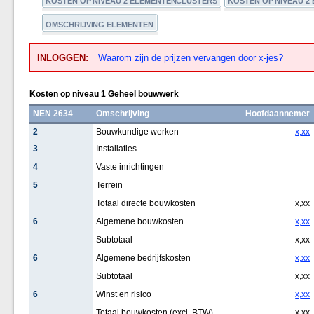
KOSTEN OP NIVEAU 2 ELEMENTENCLUSTERS
KOSTEN OP NIVEAU 2
OMSCHRIJVING ELEMENTEN
INLOGGEN:
Waarom zijn de prijzen vervangen door x-jes?
Kosten op niveau 1 Geheel bouwwerk
NEN 2634
Omschrijving
Hoofdaannemer
2
Bouwkundige werken
x,xx
3
Installaties
4
Vaste inrichtingen
5
Terrein
Totaal directe bouwkosten
x,xx
6
Algemene bouwkosten
x,xx
Subtotaal
x,xx
6
Algemene bedrijfskosten
x,xx
Subtotaal
x,xx
6
Winst en risico
x,xx
Totaal bouwkosten (excl. BTW)
x,xx