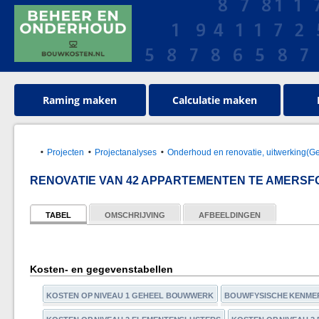
Raming maken
Calculatie maken
Projecten
Projectanalyses
Onderhoud en renovatie, uitwerking(G
RENOVATIE VAN 42 APPARTEMENTEN TE AMERSF
TABEL
OMSCHRIJVING
AFBEELDINGEN
Kosten- en gegevenstabellen
KOSTEN OP NIVEAU 1 GEHEEL BOUWWERK
BOUWFYSISCHE KENME