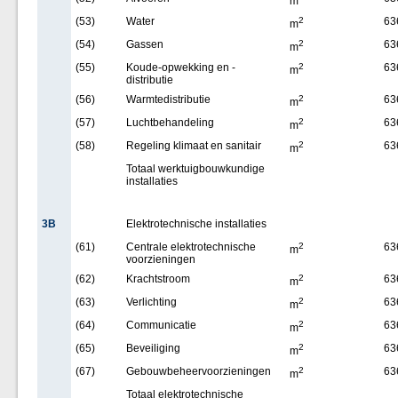
m
(53)
Water
2
63
m
(54)
Gassen
2
63
m
(55)
Koude-opwekking en -
2
63
m
distributie
(56)
Warmtedistributie
2
63
m
(57)
Luchtbehandeling
2
63
m
(58)
Regeling klimaat en sanitair
2
63
m
Totaal werktuigbouwkundige
installaties
3B
Elektrotechnische installaties
(61)
Centrale elektrotechnische
2
63
m
voorzieningen
(62)
Krachtstroom
2
63
m
(63)
Verlichting
2
63
m
(64)
Communicatie
2
63
m
(65)
Beveiliging
2
63
m
(67)
Gebouwbeheervoorzieningen
2
63
m
Totaal elektrotechnische