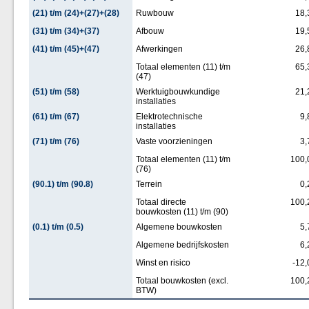
(21) t/m (24)+(27)+(28)
Ruwbouw
18,
(31) t/m (34)+(37)
Afbouw
19,
(41) t/m (45)+(47)
Afwerkingen
26,
Totaal elementen (11) t/m
65,
(47)
(51) t/m (58)
Werktuigbouwkundige
21,
installaties
(61) t/m (67)
Elektrotechnische
9,
installaties
(71) t/m (76)
Vaste voorzieningen
3,
Totaal elementen (11) t/m
100,
(76)
(90.1) t/m (90.8)
Terrein
0,
Totaal directe
100,
bouwkosten (11) t/m (90)
(0.1) t/m (0.5)
Algemene bouwkosten
5,
Algemene bedrijfskosten
6,
Winst en risico
-12,
Totaal bouwkosten (excl.
100,
BTW)