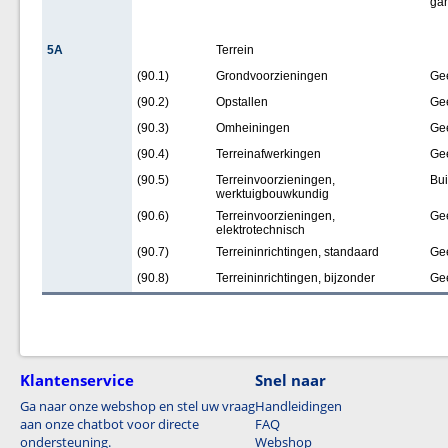
gar
5A
Terrein
(90.1)
Grondvoorzieningen
Ge
(90.2)
Opstallen
Ge
(90.3)
Omheiningen
Ge
(90.4)
Terreinafwerkingen
Ge
(90.5)
Terreinvoorzieningen,
Bui
werktuigbouwkundig
(90.6)
Terreinvoorzieningen,
Ge
elektrotechnisch
(90.7)
Terreininrichtingen, standaard
Ge
(90.8)
Terreininrichtingen, bijzonder
Ge
Klantenservice
Snel naar
Ga naar onze webshop en stel uw vraag
Handleidingen
aan onze chatbot voor directe
FAQ
ondersteuning.
Webshop