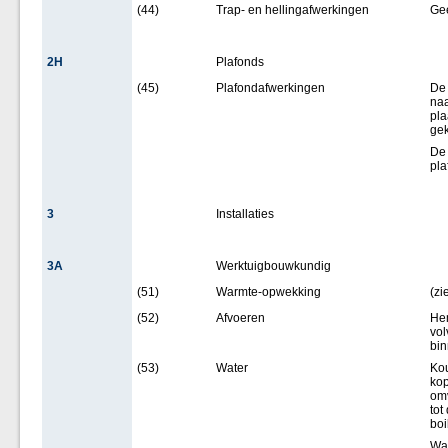
(44)
Trap- en hellingafwerkingen
Ge
2H
Plafonds
(45)
Plafondafwerkingen
De 
naa
pla
ge
De 
pla
3
Installaties
3A
Werktuigbouwkundig
(51)
Warmte-opwekking
(zi
(52)
Afvoeren
Hem
vol
bin
(53)
Water
Kou
kop
omv
tot
boi
Wa