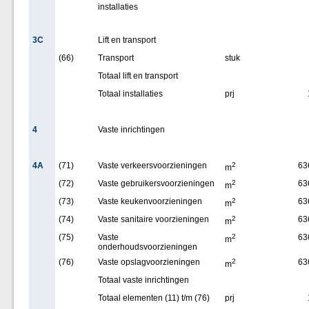
installaties
3C
Lift en transport
(66)
Transport
stuk
Totaal lift en transport
Totaal installaties
prj
4
Vaste inrichtingen
4A
(71)
Vaste verkeersvoorzieningen
2
63
m
(72)
Vaste gebruikersvoorzieningen
2
63
m
(73)
Vaste keukenvoorzieningen
2
63
m
(74)
Vaste sanitaire voorzieningen
2
63
m
(75)
Vaste
2
63
m
onderhoudsvoorzieningen
(76)
Vaste opslagvoorzieningen
2
63
m
Totaal vaste inrichtingen
Totaal elementen (11) t/m (76)
prj