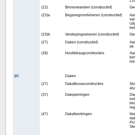
L1
(22)
Binnenwanden (constructief)
Ge
(23)a
Beganegrondvloeren (constructief)
Aan
van
Uit
bet
(23)b
Verdiepingsvloeren (constructief)
Ge
(27)
Daken (constructief)
Aan
de 
(28)
Hoofddraagconstructies
Aan
beh
ni
2C
Daken
(27)
Dakafbouwconstructies
Sl
alu
(37)
Dakopeningen
Da
iso
bed
re
(47)
Dakafwerkingen
Ni
da
PUR
Ste