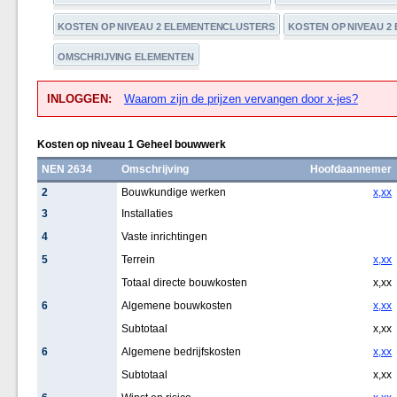
KOSTEN OP NIVEAU 2 ELEMENTENCLUSTERS
KOSTEN OP NIVEAU 2
OMSCHRIJVING ELEMENTEN
INLOGGEN:
Waarom zijn de prijzen vervangen door x-jes?
Kosten op niveau 1 Geheel bouwwerk
NEN 2634
Omschrijving
Hoofdaannemer
2
Bouwkundige werken
x,xx
3
Installaties
4
Vaste inrichtingen
5
Terrein
x,xx
Totaal directe bouwkosten
x,xx
6
Algemene bouwkosten
x,xx
Subtotaal
x,xx
6
Algemene bedrijfskosten
x,xx
Subtotaal
x,xx