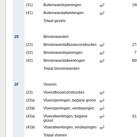
(31)
Buitenwandopeningen
2
16
m
(41)
Buitenwandafwerkingen
2
m
Totaal gevels
2E
Binnenwanden
(22)
Binnenwandafbouwconstructies
2
27
m
(32)
Binnenwandopeningen
2
7
m
(42)
Binnenwandafwerkingen
2
86
m
Totaal binnenwanden
2F
Vloeren
(23)
Vloerafbouwconstructies
2
m
(33)a
Vloeropeningen, begane grond
2
m
(33)b
Vloeropeningen, verdiepingen
2
m
(43)a
Vloerafwerkingen, begane
2
61
m
grond
(43)b
Vloerafwerkingen, verdiepingen
2
m
Totaal vloeren