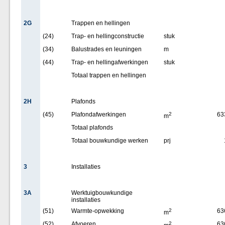
2G
Trappen en hellingen
(24)
Trap- en hellingconstructie
stuk
(34)
Balustrades en leuningen
m
(44)
Trap- en hellingafwerkingen
stuk
Totaal trappen en hellingen
2H
Plafonds
(45)
Plafondafwerkingen
2
63
m
Totaal plafonds
Totaal bouwkundige werken
prj
3
Installaties
3A
Werktuigbouwkundige
installaties
(51)
Warmte-opwekking
2
63
m
(52)
Afvoeren
2
63