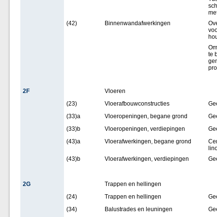
sch
met
(42)
Binnenwandafwerkingen
Ove
voo
hou
Om 
te 
gem
pro
2F
Vloeren
(23)
Vloerafbouwconstructies
Ge
(33)a
Vloeropeningen, begane grond
Ge
(33)b
Vloeropeningen, verdiepingen
Ge
(43)a
Vloerafwerkingen, begane grond
Ce
lin
(43)b
Vloerafwerkingen, verdiepingen
Ge
2G
Trappen en hellingen
(24)
Trappen en hellingen
Ge
(34)
Balustrades en leuningen
Ge