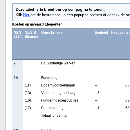
Deze tabel is te breed om op een pagina te tonen.
Klik
hier
om de kostentabel in een popup te openen of gebruik de sc
Kosten op niveau 3 Elementen
NEN
NL/SfB
Omschrijving
Eenheid
Hoeveelhei
2634
Element
2
Bouwkundige werken
2A
Fundering
(11)
Bodemvoorzieningen
2
63
m
(13)
Vloeren op grondslag
2
m
(16)
Funderingsconstructies
2
63
m
(17)
Paalfunderingen
2
63
m
Totaal fundering