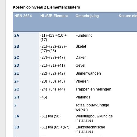
Kosten op niveau 2 Elementenclusters
NEN 2634
NL/SfB Element
Omschrijving
Kosten el
2A
(11)+(13)+(16)+
Fundering
(17)
2B
(21)+(22)+(23)+
Skelet
(27)+(28)
2C
(27)+(37)+(47)
Daken
2D
(21)+(31)+(41)
Gevel
2E
(22)+(32)+(42)
Binnenwanden
2F
(23)+(33)+(43)
Vloeren
2G
(24)+(34)+(44)
Trappen en hellingen
2H
(45)
Plafonds
2
Totaal bouwkundige
werken
3A
(51) t/m (58)
Werktuigbouwkundige
installaties
3B
(61) t/m (65)+(67)
Elektrotechnische
installaties