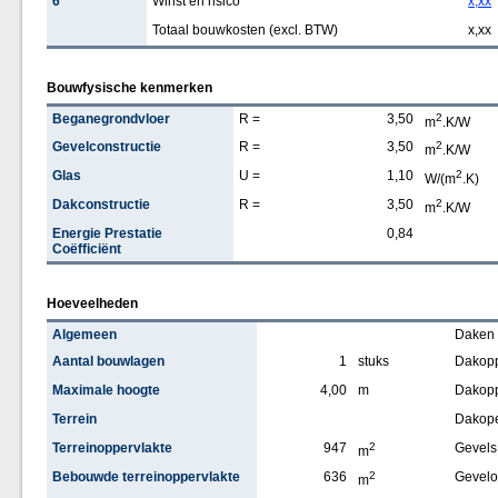
6
Winst en risico
x,xx
Totaal bouwkosten (excl. BTW)
x,xx
Bouwfysische kenmerken
Beganegrondvloer
R =
3,50
2
m
.K/W
Gevelconstructie
R =
3,50
2
m
.K/W
Glas
U =
1,10
2
W/(m
.K)
Dakconstructie
R =
3,50
2
m
.K/W
Energie Prestatie
0,84
Coëfficiënt
Hoeveelheden
Algemeen
Daken
Aantal bouwlagen
1
stuks
Dakopp
Maximale hoogte
4,00
m
Dakopp
Terrein
Dakop
Terreinoppervlakte
947
2
Gevels
m
Bebouwde terreinoppervlakte
636
2
Gevelo
m