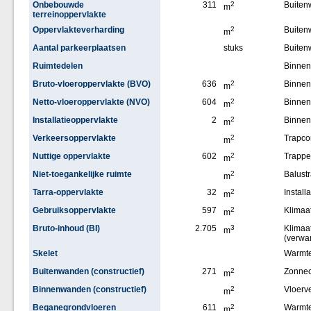
Onbebouwde
311
2
Buiten
m
terreinoppervlakte
Oppervlakteverharding
2
Buite
m
Aantal parkeerplaatsen
stuks
Buiten
Ruimtedelen
Binne
Bruto-vloeroppervlakte (BVO)
636
2
Binnen
m
Netto-vloeroppervlakte (NVO)
604
2
Binne
m
Installatieoppervlakte
2
2
Binne
m
Verkeersoppervlakte
2
Trapco
m
Nuttige oppervlakte
602
2
Trappe
m
Niet-toegankelijke ruimte
2
Balust
m
Tarra-oppervlakte
32
2
Installa
m
Gebruiksoppervlakte
597
2
Klimaat
m
Bruto-inhoud (BI)
2.705
3
Klimaat
m
(verwa
Skelet
Warmt
Buitenwanden (constructief)
271
2
Zonnec
m
Binnenwanden (constructief)
2
Vloerv
m
Beganegrondvloeren
611
2
Warmt
m