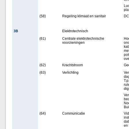
Luc
pla
(58)
Regeling klimaat en sanitair
DC
3B
Elektrotechnisch
(61)
Centrale elektrotechnische
Hoo
voorzieningen
ond
kab
met
pot
ove
(62)
Krachtstroom
Ge
(63)
Verlichting
Ver
dag
T.p
rul
dig
Ver
bed
Noo
Bui
(64)
Communicatie
Vid
ins
dat
en 