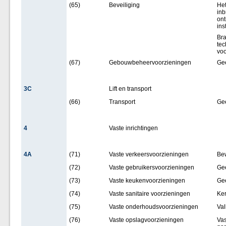
(65)
Beveiliging
Het
inb
ont
ins
Bra
tec
voo
(67)
Gebouwbeheervoorzieningen
Ge
3C
Lift en transport
(66)
Transport
Ge
4
Vaste inrichtingen
4A
(71)
Vaste verkeersvoorzieningen
Bew
(72)
Vaste gebruikersvoorzieningen
Ge
(73)
Vaste keukenvoorzieningen
Ge
(74)
Vaste sanitaire voorzieningen
Ker
(75)
Vaste onderhoudsvoorzieningen
Val
(76)
Vaste opslagvoorzieningen
Vas