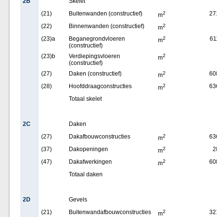
2B
Skelet
(21)
Buitenwanden (constructief)
2
27
m
(22)
Binnenwanden (constructief)
2
m
(23)a
Beganegrondvloeren
2
61
m
(constructief)
(23)b
Verdiepingsvloeren
2
m
(constructief)
(27)
Daken (constructief)
2
60
m
(28)
Hoofddraagconstructies
2
63
m
Totaal skelet
2C
Daken
(27)
Dakafbouwconstructies
2
63
m
(37)
Dakopeningen
2
2
m
(47)
Dakafwerkingen
2
60
m
Totaal daken
2D
Gevels
(21)
Buitenwandafbouwconstructies
2
32
m