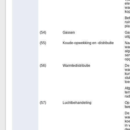
ele
war
kop
Beh
rui
pl
(54)
Gassen
Gas
uit
(55)
Koude-opwekking en -distributie
Na
war
alg
ser
opg
(56)
Warmtedistributie
De 
war
kun
stu
toe
Afg
tem
rad
(57)
Luchtbehandeling
Op 
twe
De 
war
koe
in 
dee