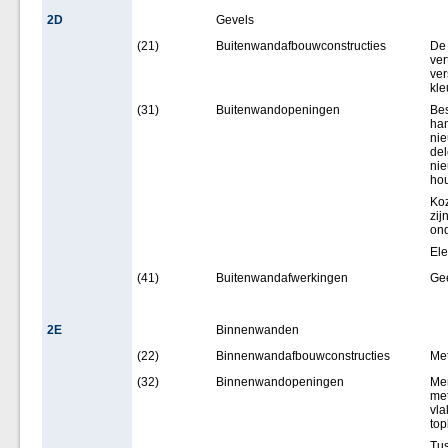
2D
Gevels
(21)
Buitenwandafbouwconstructies
De 
ver
ver
kle
(31)
Buitenwandopeningen
Bes
han
nie
del
nie
hou
Koz
zij
ond
Ele
(41)
Buitenwandafwerkingen
Ge
2E
Binnenwanden
(22)
Binnenwandafbouwconstructies
Me
(32)
Binnenwandopeningen
Mer
met
vla
top
Tus