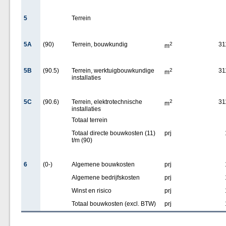
5
Terrein
5A
(90)
Terrein, bouwkundig
2
31
m
5B
(90.5)
Terrein, werktuigbouwkundige
2
31
m
installaties
5C
(90.6)
Terrein, elektrotechnische
2
31
m
installaties
Totaal terrein
Totaal directe bouwkosten (11)
prj
t/m (90)
6
(0-)
Algemene bouwkosten
prj
Algemene bedrijfskosten
prj
Winst en risico
prj
Totaal bouwkosten (excl. BTW)
prj