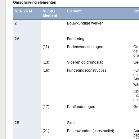
Omschrijving elementen
NEN 2634
NL/SfB
Element
Om
Element
2
Bouwkundige werken
2A
Fundering
(11)
Bodemvoorzieningen
Ont
de 
gr
(13)
Vloeren op grondslag
Ge
(16)
Funderingsconstructies
Fun
de 
Af
wap
Opg
=30
het
(17)
Paalfunderingen
Ge
2B
Skelet
(21)
Buitenwanden (constructief)
Aa
beg