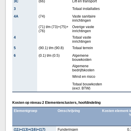
3C
(66)
Lift en transport
3
Totaal installaties
4A
(74)
Vaste sanitaire
inrichtingen
(71) t/m (73)+(75)+
Overige vaste
(76)
inrichtingen
4
Totaal vaste
inrichtingen
5
(90.1) t/m (90.8)
Totaal terrein
6
(0.1) t/m (0.5)
Algemene
bouwkosten
Algemene
bedrijfskosten
Winst en risico
Totaal bouwkosten
(excl. BTW)
Kosten op niveau 2 Elementenclusters, hoofdindeling
Elementgroep
Omschrijving
Kosten element i
(11)+(13)+(16)+(17)
Funderingen
0,