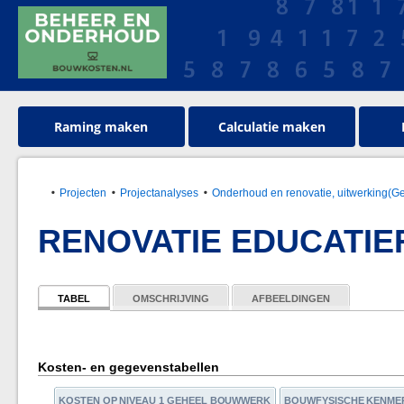
Raming maken
Calculatie maken
Projecten
Projectanalyses
Onderhoud en renovatie, uitwerking(G
RENOVATIE EDUCATIE
TABEL
OMSCHRIJVING
AFBEELDINGEN
Kosten- en gegevenstabellen
KOSTEN OP NIVEAU 1 GEHEEL BOUWWERK
BOUWFYSISCHE KENME