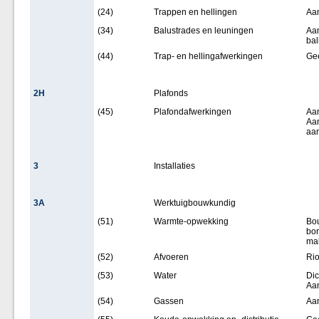
(24)
Trappen en hellingen
Aan
(34)
Balustrades en leuningen
Aan
ba
(44)
Trap- en hellingafwerkingen
Ge
2H
Plafonds
(45)
Plafondafwerkingen
Aan
Aan
aa
3
Installaties
3A
Werktuigbouwkundig
(51)
Warmte-opwekking
Bou
bor
mak
(52)
Afvoeren
Rio
(53)
Water
Dic
Aa
(54)
Gassen
Aan