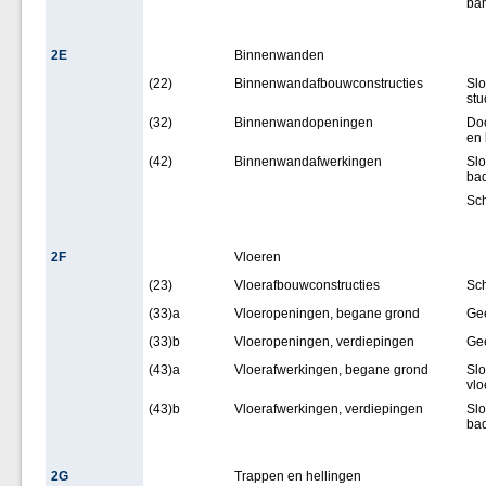
ban
2E
Binnenwanden
(22)
Binnenwandafbouwconstructies
Slo
st
(32)
Binnenwandopeningen
Do
en
(42)
Binnenwandafwerkingen
Slo
bad
Sch
2F
Vloeren
(23)
Vloerafbouwconstructies
Sch
(33)a
Vloeropeningen, begane grond
Ge
(33)b
Vloeropeningen, verdiepingen
Ge
(43)a
Vloerafwerkingen, begane grond
Slo
vlo
(43)b
Vloerafwerkingen, verdiepingen
Slo
ba
2G
Trappen en hellingen