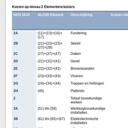
Kosten op niveau 2 Elementenclusters
NEN 2634
NL/SfB Element
Omschrijving
Kosten el
2A
(11)+(13)+(16)+
Fundering
(17)
2B
(21)+(22)+(23)+
Skelet
(27)+(28)
2C
(27)+(37)+(47)
Daken
2D
(21)+(31)+(41)
Gevel
2E
(22)+(32)+(42)
Binnenwanden
2F
(23)+(33)+(43)
Vloeren
2G
(24)+(34)+(44)
Trappen en hellingen
2H
(45)
Plafonds
2
Totaal bouwkundige
werken
3A
(51) t/m (58)
Werktuigbouwkundige
installaties
3B
(61) t/m (65)+(67)
Elektrotechnische
installaties