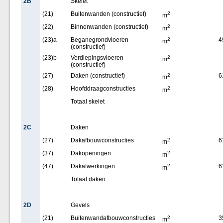
2B
Skelet
(21)
Buitenwanden (constructief)
2
m
(22)
Binnenwanden (constructief)
2
m
(23)a
Beganegrondvloeren
2
4
m
(constructief)
(23)b
Verdiepingsvloeren
2
m
(constructief)
(27)
Daken (constructief)
2
6
m
(28)
Hoofddraagconstructies
2
m
Totaal skelet
2C
Daken
(27)
Dakafbouwconstructies
2
6
m
(37)
Dakopeningen
2
m
(47)
Dakafwerkingen
2
6
m
Totaal daken
2D
Gevels
(21)
Buitenwandafbouwconstructies
2
3
m