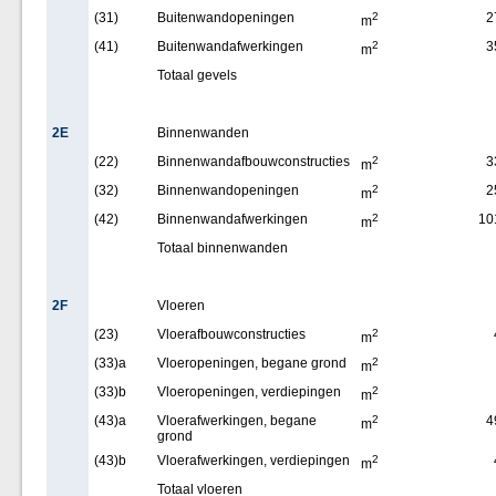
(31)
Buitenwandopeningen
2
2
m
(41)
Buitenwandafwerkingen
2
3
m
Totaal gevels
2E
Binnenwanden
(22)
Binnenwandafbouwconstructies
2
3
m
(32)
Binnenwandopeningen
2
2
m
(42)
Binnenwandafwerkingen
2
10
m
Totaal binnenwanden
2F
Vloeren
(23)
Vloerafbouwconstructies
2
m
(33)a
Vloeropeningen, begane grond
2
m
(33)b
Vloeropeningen, verdiepingen
2
m
(43)a
Vloerafwerkingen, begane
2
4
m
grond
(43)b
Vloerafwerkingen, verdiepingen
2
m
Totaal vloeren