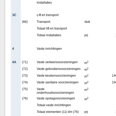
installaties
3C
Lift en transport
(66)
Transport
stuk
Totaal lift en transport
Totaal installaties
prj
4
Vaste inrichtingen
4A
(71)
Vaste verkeersvoorzieningen
2
m
(72)
Vaste gebruikersvoorzieningen
2
m
(73)
Vaste keukenvoorzieningen
2
14
m
(74)
Vaste sanitaire voorzieningen
2
14
m
(75)
Vaste
2
m
onderhoudsvoorzieningen
(76)
Vaste opslagvoorzieningen
2
m
Totaal vaste inrichtingen
Totaal elementen (11) t/m (76)
prj