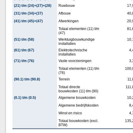
(21) t/m (24)+(27)+(28)
Ruwbouw
17,
(31) t/m (34)+(37)
Afbouw
40,
(41) t/m (45)+(47)
Afwerkingen
20,
Totaal elementen (11) t/m
81,
(47)
(51) t/m (58)
Werktuigbouwkundige
10,
installaties
(61) t/m (67)
Elektrotechnische
4,
installaties
(71) t/m (76)
Vaste voorzieningen
3,
Totaal elementen (11) t/m
100,
(76)
(90.1) t/m (90.8)
Terrein
11,
Totaal directe
111,
bouwkosten (11) t/m (90)
(0.1) t/m (0.5)
Algemene bouwkosten
10,
Algemene bedrijfskosten
8,
Winst en risico
4,
Totaal bouwkosten (excl.
135,
BTW)