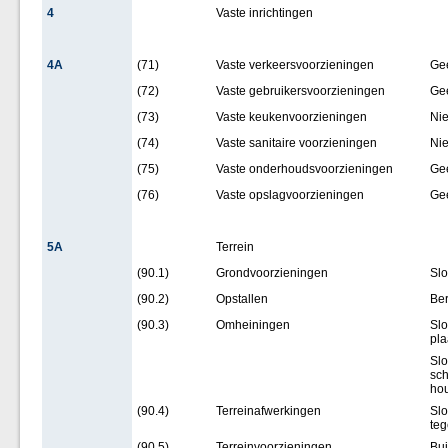
4
Vaste inrichtingen
4A
(71)
Vaste verkeersvoorzieningen
Ge
(72)
Vaste gebruikersvoorzieningen
Ge
(73)
Vaste keukenvoorzieningen
Ni
(74)
Vaste sanitaire voorzieningen
Nie
(75)
Vaste onderhoudsvoorzieningen
Ge
(76)
Vaste opslagvoorzieningen
Ge
5A
Terrein
(90.1)
Grondvoorzieningen
Slo
(90.2)
Opstallen
Be
(90.3)
Omheiningen
Slo
pla
Slo
sch
hou
(90.4)
Terreinafwerkingen
Slo
teg
(90.5)
Terreinvoorzieningen,
Bui