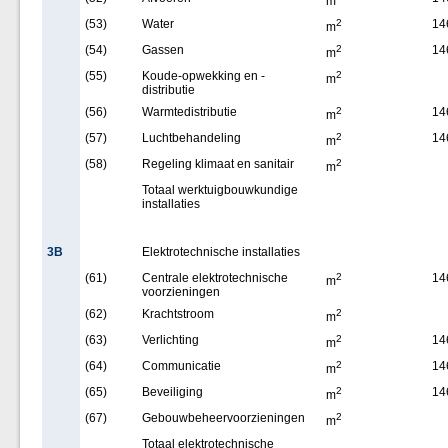
m
(53)
Water
2
14
m
(54)
Gassen
2
14
m
(55)
Koude-opwekking en -
2
m
distributie
(56)
Warmtedistributie
2
14
m
(57)
Luchtbehandeling
2
14
m
(58)
Regeling klimaat en sanitair
2
m
Totaal werktuigbouwkundige
installaties
3B
Elektrotechnische installaties
(61)
Centrale elektrotechnische
2
14
m
voorzieningen
(62)
Krachtstroom
2
m
(63)
Verlichting
2
14
m
(64)
Communicatie
2
14
m
(65)
Beveiliging
2
14
m
(67)
Gebouwbeheervoorzieningen
2
m
Totaal elektrotechnische