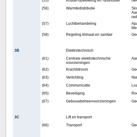
(55)
Koude-opwekking en -distributie
Ge
(56)
Warmtedistributie
Slo
Aan
rad
(57)
Luchtbehandeling
Apa
Mec
(58)
Regeling klimaat en sanitair
Ge
3B
Elektrotechnisch
(61)
Centrale elektrotechnische
Aa
voorzieningen
(62)
Krachtstroom
Ge
(63)
Verlichting
Nie
(64)
Communicatie
Loz
(65)
Beveiliging
Ro
(67)
Gebouwbeheervoorzieningen
Ge
3C
Lift en transport
(66)
Transport
Ge