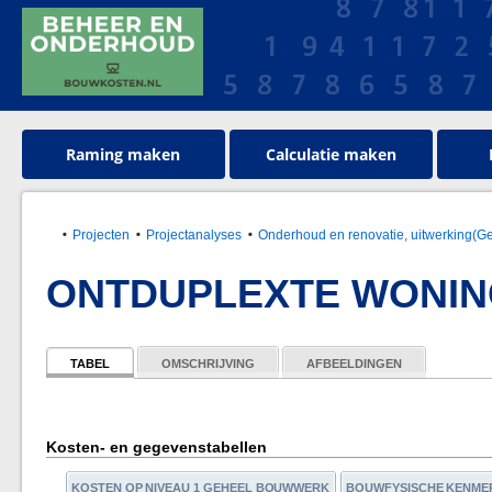
Raming maken
Calculatie maken
Projecten
Projectanalyses
Onderhoud en renovatie, uitwerking(G
ONTDUPLEXTE WONIN
TABEL
OMSCHRIJVING
AFBEELDINGEN
Kosten- en gegevenstabellen
KOSTEN OP NIVEAU 1 GEHEEL BOUWWERK
BOUWFYSISCHE KENME