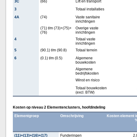
3C
(66)
Lift en transport
3
Totaal installaties
4A
(74)
Vaste sanitaire
inrichtingen
(71) t/m (73)+(75)+
Overige vaste
(76)
inrichtingen
4
Totaal vaste
inrichtingen
5
(90.1) t/m (90.8)
Totaal terrein
6
(0.1) t/m (0.5)
Algemene
bouwkosten
Algemene
bedrijfskosten
Winst en risico
Totaal bouwkosten
(excl. BTW)
Kosten op niveau 2 Elementenclusters, hoofdindeling
Elementgroep
Omschrijving
Kosten element i
(11)+(13)+(16)+(17)
Funderingen
2,