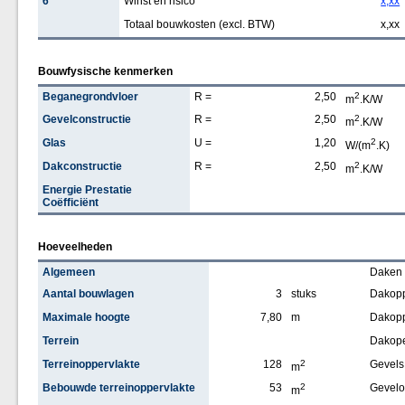
6
Winst en risico
x,xx
Totaal bouwkosten (excl. BTW)
x,xx
Bouwfysische kenmerken
Beganegrondvloer
R =
2,50
2
m
.K/W
Gevelconstructie
R =
2,50
2
m
.K/W
Glas
U =
1,20
2
W/(m
.K)
Dakconstructie
R =
2,50
2
m
.K/W
Energie Prestatie
Coëfficiënt
Hoeveelheden
Algemeen
Daken
Aantal bouwlagen
3
stuks
Dakopp
Maximale hoogte
7,80
m
Dakopp
Terrein
Dakop
Terreinoppervlakte
128
2
Gevels
m
Bebouwde terreinoppervlakte
53
2
Gevelo
m