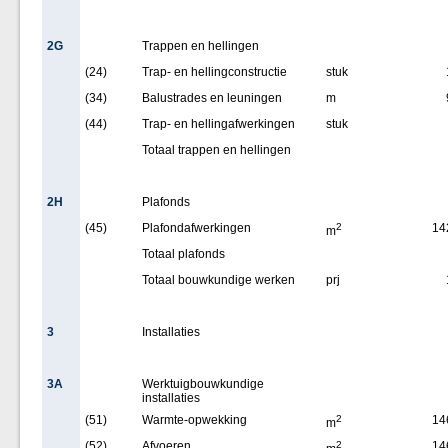
2G
Trappen en hellingen
(24)
Trap- en hellingconstructie
stuk
(34)
Balustrades en leuningen
m
(44)
Trap- en hellingafwerkingen
stuk
Totaal trappen en hellingen
2H
Plafonds
(45)
Plafondafwerkingen
2
14
m
Totaal plafonds
Totaal bouwkundige werken
prj
3
Installaties
3A
Werktuigbouwkundige
installaties
(51)
Warmte-opwekking
2
14
m
(52)
Afvoeren
2
14