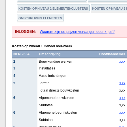
KOSTEN OP NIVEAU 2 ELEMENTENCLUSTERS
KOSTEN OP NIVEAU 2
OMSCHRIJVING ELEMENTEN
INLOGGEN:
Waarom zijn de prijzen vervangen door x-jes?
Kosten op niveau 1 Geheel bouwwerk
NEN 2634
Omschrijving
Hoofdaannemer
2
Bouwkundige werken
x,xx
3
Installaties
4
Vaste inrichtingen
5
Terrein
x,xx
Totaal directe bouwkosten
x,xx
6
Algemene bouwkosten
x,xx
Subtotaal
x,xx
6
Algemene bedrijfskosten
x,xx
Subtotaal
x,xx