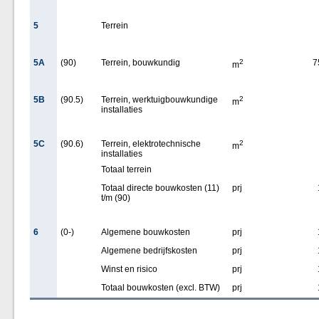
5
Terrein
5A
(90)
Terrein, bouwkundig
2
7
m
5B
(90.5)
Terrein, werktuigbouwkundige
2
m
installaties
5C
(90.6)
Terrein, elektrotechnische
2
m
installaties
Totaal terrein
Totaal directe bouwkosten (11)
prj
t/m (90)
6
(0-)
Algemene bouwkosten
prj
Algemene bedrijfskosten
prj
Winst en risico
prj
Totaal bouwkosten (excl. BTW)
prj