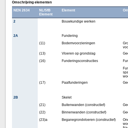
Omschrijving elementen
NEN 2634
NL/SfB
Element
Om
Element
2
Bouwkundige werken
2A
Fundering
(11)
Bodemvoorzieningen
Gr
vo
(13)
Vloeren op grondslag
Ge
(16)
Funderingsconstructies
Fun
Fun
spa
wo
(17)
Paalfunderingen
Ge
2B
Skelet
(21)
Buitenwanden (constructief)
Ge
(22)
Binnenwanden (constructief)
Ge
(23)a
Beganegrondvloeren (constructief)
Ond
woo
Na-