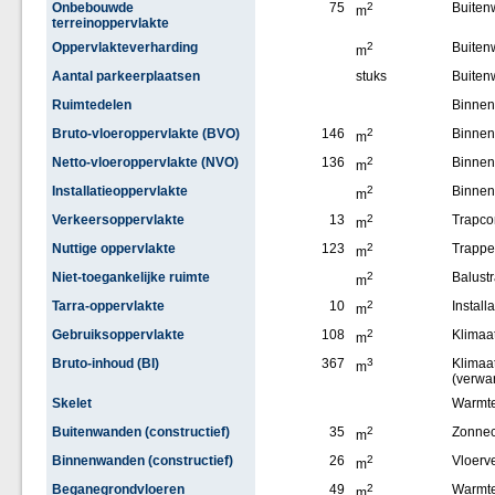
Onbebouwde
75
2
Buiten
m
terreinoppervlakte
Oppervlakteverharding
2
Buite
m
Aantal parkeerplaatsen
stuks
Buiten
Ruimtedelen
Binne
Bruto-vloeroppervlakte (BVO)
146
2
Binnen
m
Netto-vloeroppervlakte (NVO)
136
2
Binne
m
Installatieoppervlakte
2
Binne
m
Verkeersoppervlakte
13
2
Trapco
m
Nuttige oppervlakte
123
2
Trappe
m
Niet-toegankelijke ruimte
2
Balust
m
Tarra-oppervlakte
10
2
Installa
m
Gebruiksoppervlakte
108
2
Klimaat
m
Bruto-inhoud (BI)
367
3
Klimaat
m
(verwa
Skelet
Warmt
Buitenwanden (constructief)
35
2
Zonnec
m
Binnenwanden (constructief)
26
2
Vloerv
m
Beganegrondvloeren
49
2
Warmt
m