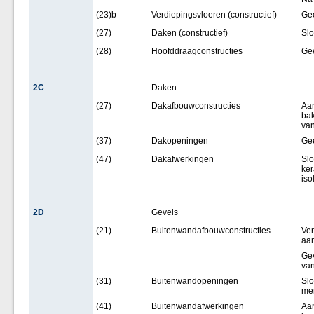
(23)b
Verdiepingsvloeren (constructief)
Ge
(27)
Daken (constructief)
Sl
(28)
Hoofddraagconstructies
Ge
2C
Daken
(27)
Dakafbouwconstructies
Aa
bak
van
(37)
Dakopeningen
Ge
(47)
Dakafwerkingen
Slo
ke
iso
2D
Gevels
(21)
Buitenwandafbouwconstructies
Ve
aa
Gev
van
(31)
Buitenwandopeningen
Slo
mer
(41)
Buitenwandafwerkingen
Aa