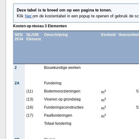
Deze tabel is te breed om op een pagina te tonen.
Klik
hier
om de kostentabel in een popup te openen of gebruik de sc
Kosten op niveau 3 Elementen
NEN
NL/SfB
Omschrijving
Eenheid
Hoeveelhei
2634
Element
2
Bouwkundige werken
2A
Fundering
(11)
Bodemvoorzieningen
2
5
m
(13)
Vloeren op grondslag
2
m
(16)
Funderingsconstructies
2
5
m
(17)
Paalfunderingen
2
m
Totaal fundering