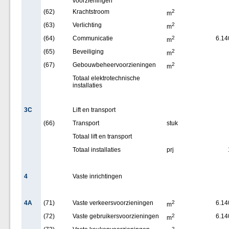
voorzieningen
(62)
Krachtstroom
2
m
(63)
Verlichting
2
m
(64)
Communicatie
2
6.14
m
(65)
Beveiliging
2
m
(67)
Gebouwbeheervoorzieningen
2
m
Totaal elektrotechnische
installaties
3C
Lift en transport
(66)
Transport
stuk
Totaal lift en transport
Totaal installaties
prj
4
Vaste inrichtingen
4A
(71)
Vaste verkeersvoorzieningen
2
6.14
m
(72)
Vaste gebruikersvoorzieningen
2
6.14
m
2