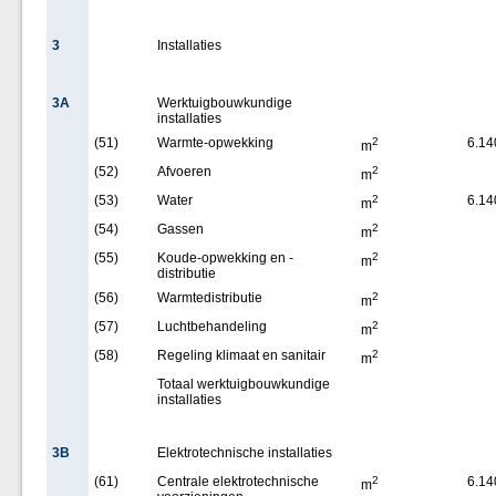
3
Installaties
3A
Werktuigbouwkundige
installaties
(51)
Warmte-opwekking
2
6.14
m
(52)
Afvoeren
2
m
(53)
Water
2
6.14
m
(54)
Gassen
2
m
(55)
Koude-opwekking en -
2
m
distributie
(56)
Warmtedistributie
2
m
(57)
Luchtbehandeling
2
m
(58)
Regeling klimaat en sanitair
2
m
Totaal werktuigbouwkundige
installaties
3B
Elektrotechnische installaties
(61)
Centrale elektrotechnische
2
6.14
m