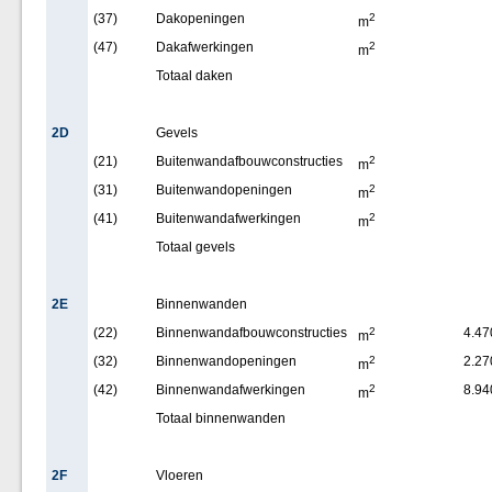
(37)
Dakopeningen
2
m
(47)
Dakafwerkingen
2
m
Totaal daken
2D
Gevels
(21)
Buitenwandafbouwconstructies
2
m
(31)
Buitenwandopeningen
2
m
(41)
Buitenwandafwerkingen
2
m
Totaal gevels
2E
Binnenwanden
(22)
Binnenwandafbouwconstructies
2
4.47
m
(32)
Binnenwandopeningen
2
2.27
m
(42)
Binnenwandafwerkingen
2
8.94
m
Totaal binnenwanden
2F
Vloeren