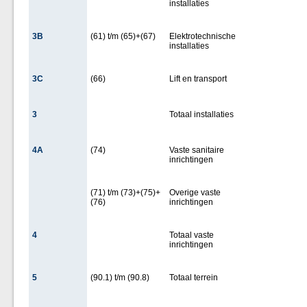
installaties
3B
(61) t/m (65)+(67)
Elektrotechnische
installaties
3C
(66)
Lift en transport
3
Totaal installaties
4A
(74)
Vaste sanitaire
inrichtingen
(71) t/m (73)+(75)+
Overige vaste
(76)
inrichtingen
4
Totaal vaste
inrichtingen
5
(90.1) t/m (90.8)
Totaal terrein