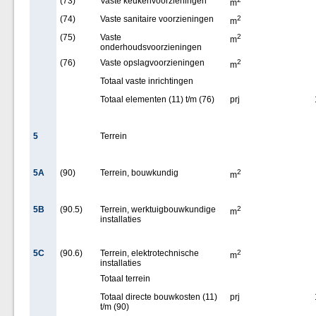
(73)
Vaste keukenvoorzieningen
m
(74)
Vaste sanitaire voorzieningen
2
m
(75)
Vaste
2
m
onderhoudsvoorzieningen
(76)
Vaste opslagvoorzieningen
2
m
Totaal vaste inrichtingen
Totaal elementen (11) t/m (76)
prj
5
Terrein
5A
(90)
Terrein, bouwkundig
2
m
5B
(90.5)
Terrein, werktuigbouwkundige
2
m
installaties
5C
(90.6)
Terrein, elektrotechnische
2
m
installaties
Totaal terrein
Totaal directe bouwkosten (11)
prj
t/m (90)