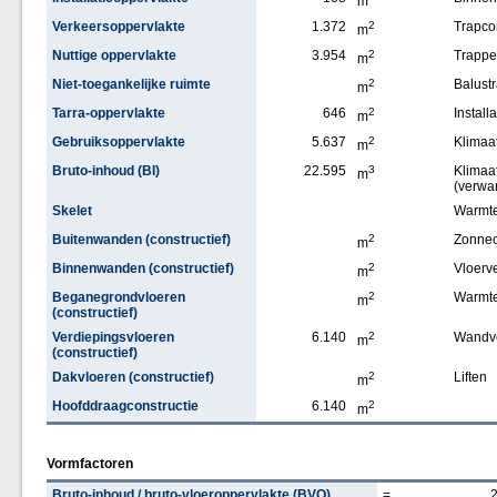
m
Verkeersoppervlakte
1.372
2
Trapco
m
Nuttige oppervlakte
3.954
2
Trappe
m
Niet-toegankelijke ruimte
2
Balust
m
Tarra-oppervlakte
646
2
Installa
m
Gebruiksoppervlakte
5.637
2
Klimaat
m
Bruto-inhoud (BI)
22.595
3
Klimaat
m
(verwa
Skelet
Warmt
Buitenwanden (constructief)
2
Zonnec
m
Binnenwanden (constructief)
2
Vloerv
m
Beganegrondvloeren
2
Warmt
m
(constructief)
Verdiepingsvloeren
6.140
2
Wandv
m
(constructief)
Dakvloeren (constructief)
2
Liften
m
Hoofddraagconstructie
6.140
2
m
Vormfactoren
Bruto-inhoud / bruto-vloeroppervlakte (BVO)
=