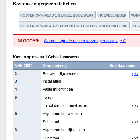
Kosten- en gegevenstabellen
KOSTEN OP NIVEAU 1 GEHEEL BOUWWERK
HOEVEELHEDEN
VOR
KOSTEN OP NIVEAU 2 ELEMENTENCLUSTERS, HOOFDINDELING
KOS
INLOGGEN:
Waarom zijn de prijzen vervangen door x-jes?
Kosten op niveau 1 Geheel bouwwerk
NEN 2634
Omschrijving
Hoofdaannemer
2
Bouwkundige werken
x,xx
3
Installaties
4
Vaste inrichtingen
5
Terrein
Totaal directe bouwkosten
x,xx
6
Algemene bouwkosten
Subtotaal
x,xx
6
Algemene bedrijfskosten
Subtotaal
x,xx