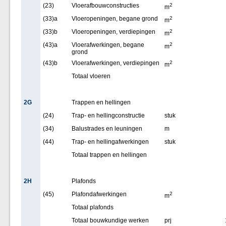
(23)
Vloerafbouwconstructies
2
m
(33)a
Vloeropeningen, begane grond
2
m
(33)b
Vloeropeningen, verdiepingen
2
m
(43)a
Vloerafwerkingen, begane
2
m
grond
(43)b
Vloerafwerkingen, verdiepingen
2
m
Totaal vloeren
2G
Trappen en hellingen
(24)
Trap- en hellingconstructie
stuk
(34)
Balustrades en leuningen
m
(44)
Trap- en hellingafwerkingen
stuk
Totaal trappen en hellingen
2H
Plafonds
(45)
Plafondafwerkingen
2
m
Totaal plafonds
Totaal bouwkundige werken
prj