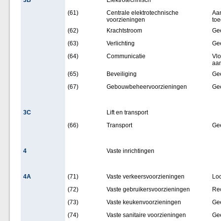
3B
Elektrotechnisch
(61)
Centrale elektrotechnische
Aan
voorzieningen
toe
(62)
Krachtstroom
Ge
(63)
Verlichting
Ge
(64)
Communicatie
Vlo
aan
(65)
Beveiliging
Ge
(67)
Gebouwbeheervoorzieningen
Ge
3C
Lift en transport
(66)
Transport
Ge
4
Vaste inrichtingen
4A
(71)
Vaste verkeersvoorzieningen
Loc
(72)
Vaste gebruikersvoorzieningen
Rec
(73)
Vaste keukenvoorzieningen
Ge
(74)
Vaste sanitaire voorzieningen
Ge