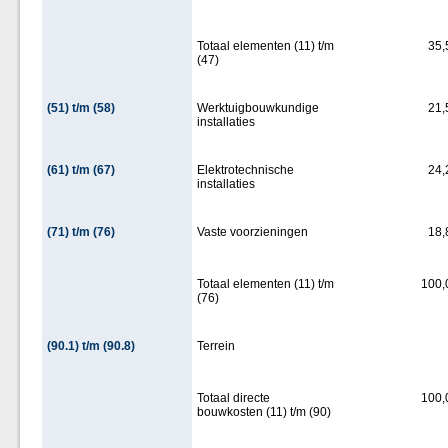
Totaal elementen (11) t/m
35,
(47)
(51) t/m (58)
Werktuigbouwkundige
21,
installaties
(61) t/m (67)
Elektrotechnische
24,
installaties
(71) t/m (76)
Vaste voorzieningen
18,
Totaal elementen (11) t/m
100,
(76)
(90.1) t/m (90.8)
Terrein
Totaal directe
100,
bouwkosten (11) t/m (90)