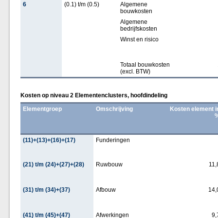
6
(0.1) t/m (0.5)
Algemene
bouwkosten
Algemene
bedrijfskosten
Winst en risico
Totaal bouwkosten
(excl. BTW)
Kosten op niveau 2 Elementenclusters, hoofdindeling
Elementgroep
Omschrijving
Kosten element i
(11)+(13)+(16)+(17)
Funderingen
(21) t/m (24)+(27)+(28)
Ruwbouw
11,
(31) t/m (34)+(37)
Afbouw
14,
(41) t/m (45)+(47)
Afwerkingen
9,