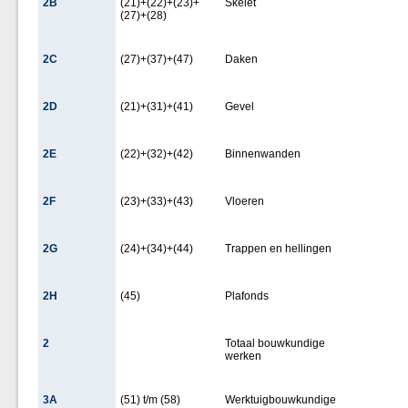
2B
(21)+(22)+(23)+
Skelet
(27)+(28)
2C
(27)+(37)+(47)
Daken
2D
(21)+(31)+(41)
Gevel
2E
(22)+(32)+(42)
Binnenwanden
2F
(23)+(33)+(43)
Vloeren
2G
(24)+(34)+(44)
Trappen en hellingen
2H
(45)
Plafonds
2
Totaal bouwkundige
werken
3A
(51) t/m (58)
Werktuigbouwkundige