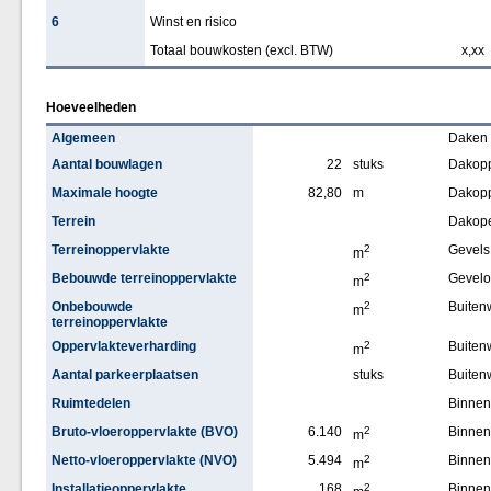
6
Winst en risico
Totaal bouwkosten (excl. BTW)
x,xx
Hoeveelheden
Algemeen
Daken
Aantal bouwlagen
22
stuks
Dakopp
Maximale hoogte
82,80
m
Dakopp
Terrein
Dakop
Terreinoppervlakte
2
Gevels
m
Bebouwde terreinoppervlakte
2
Gevelo
m
Onbebouwde
2
Buiten
m
terreinoppervlakte
Oppervlakteverharding
2
Buite
m
Aantal parkeerplaatsen
stuks
Buiten
Ruimtedelen
Binne
Bruto-vloeroppervlakte (BVO)
6.140
2
Binnen
m
Netto-vloeroppervlakte (NVO)
5.494
2
Binne
m
Installatieoppervlakte
168
2
Binne