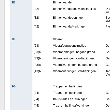
2E
Binnenwanden
(22)
Binnenwandafbouwconstructies
Dic
wa
(32)
Binnenwandopeningen
Be
koz
(42)
Binnenwandafwerkingen
Ple
2F
Vloeren
(23)
Vloerafbouwconstructies
Ge
(33)a
Vloeropeningen, begane grond
Ge
(33)b
Vloeropeningen, verdiepingen
Ge
(43)a
Vloerafwerkingen, begane grond
Ge
(43)b
Vloerafwerkingen, verdiepingen
Tap
Vlo
2G
Trappen en hellingen
(24)
Trappen en hellingen
Ge
(34)
Balustrades en leuningen
Ge
(44)
Trap- en hellingafwerkingen
Ge