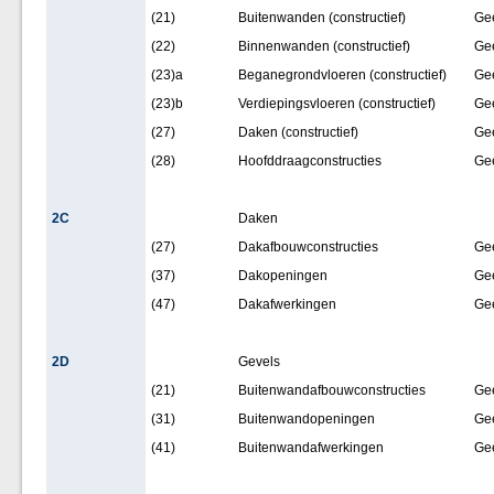
(21)
Buitenwanden (constructief)
Ge
(22)
Binnenwanden (constructief)
Ge
(23)a
Beganegrondvloeren (constructief)
Ge
(23)b
Verdiepingsvloeren (constructief)
Ge
(27)
Daken (constructief)
Ge
(28)
Hoofddraagconstructies
Ge
2C
Daken
(27)
Dakafbouwconstructies
Ge
(37)
Dakopeningen
Ge
(47)
Dakafwerkingen
Ge
2D
Gevels
(21)
Buitenwandafbouwconstructies
Ge
(31)
Buitenwandopeningen
Ge
(41)
Buitenwandafwerkingen
Ge