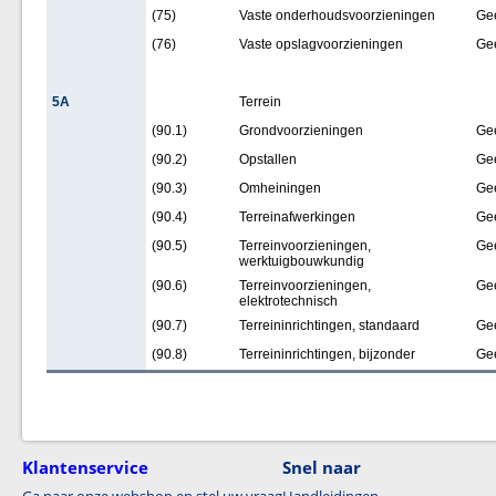
(75)
Vaste onderhoudsvoorzieningen
Ge
(76)
Vaste opslagvoorzieningen
Ge
5A
Terrein
(90.1)
Grondvoorzieningen
Ge
(90.2)
Opstallen
Ge
(90.3)
Omheiningen
Ge
(90.4)
Terreinafwerkingen
Ge
(90.5)
Terreinvoorzieningen,
Ge
werktuigbouwkundig
(90.6)
Terreinvoorzieningen,
Ge
elektrotechnisch
(90.7)
Terreininrichtingen, standaard
Ge
(90.8)
Terreininrichtingen, bijzonder
Ge
Klantenservice
Snel naar