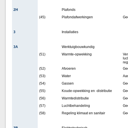
2H
Plafonds
(45)
Plafondafwerkingen
Ge
3
Installaties
3A
Werktuigbouwkundig
(51)
Warmte-opwekking
Ver
luc
reg
(52)
Afvoeren
Ge
(53)
Water
Aan
(54)
Gassen
Ge
(55)
Koude-opwekking en -distributie
Ge
(56)
Warmtedistributie
Ge
(57)
Luchtbehandeling
Ge
(58)
Regeling klimaat en sanitair
Ge