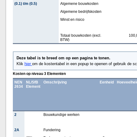
(0.1) t/m (0.5)
Algemene bouwkosten
Algemene bedrijfskosten
Winst en risico
Totaal bouwkosten (excl.
100,
BTW)
Deze tabel is te breed om op een pagina te tonen.
Klik
hier
om de kostentabel in een popup te openen of gebruik de sc
Kosten op niveau 3 Elementen
NEN
NL/SfB
Omschrijving
Eenheid
Hoeveelhei
2634
Element
2
Bouwkundige werken
2A
Fundering