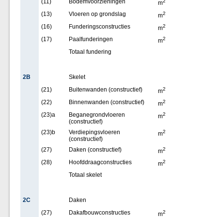
(11)
Bodemvoorzieningen
2
m
(13)
Vloeren op grondslag
2
m
(16)
Funderingsconstructies
2
m
(17)
Paalfunderingen
2
m
Totaal fundering
2B
Skelet
(21)
Buitenwanden (constructief)
2
m
(22)
Binnenwanden (constructief)
2
m
(23)a
Beganegrondvloeren
2
m
(constructief)
(23)b
Verdiepingsvloeren
2
m
(constructief)
(27)
Daken (constructief)
2
m
(28)
Hoofddraagconstructies
2
m
Totaal skelet
2C
Daken
(27)
Dakafbouwconstructies
2
m