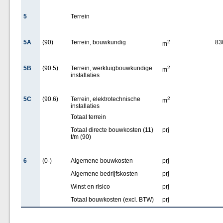
5
Terrein
5A
(90)
Terrein, bouwkundig
2
83
m
5B
(90.5)
Terrein, werktuigbouwkundige
2
m
installaties
5C
(90.6)
Terrein, elektrotechnische
2
m
installaties
Totaal terrein
Totaal directe bouwkosten (11)
prj
t/m (90)
6
(0-)
Algemene bouwkosten
prj
Algemene bedrijfskosten
prj
Winst en risico
prj
Totaal bouwkosten (excl. BTW)
prj