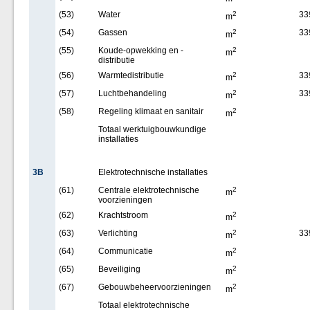
(53)
Water
2
33
m
(54)
Gassen
2
33
m
(55)
Koude-opwekking en -
2
m
distributie
(56)
Warmtedistributie
2
33
m
(57)
Luchtbehandeling
2
33
m
(58)
Regeling klimaat en sanitair
2
m
Totaal werktuigbouwkundige
installaties
3B
Elektrotechnische installaties
(61)
Centrale elektrotechnische
2
m
voorzieningen
(62)
Krachtstroom
2
m
(63)
Verlichting
2
33
m
(64)
Communicatie
2
m
(65)
Beveiliging
2
m
(67)
Gebouwbeheervoorzieningen
2
m
Totaal elektrotechnische