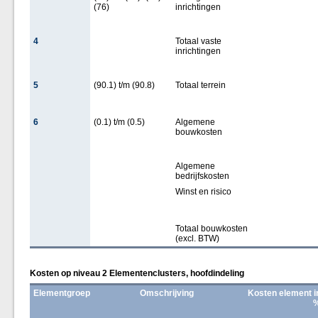
(76)
inrichtingen
4
Totaal vaste
inrichtingen
5
(90.1) t/m (90.8)
Totaal terrein
6
(0.1) t/m (0.5)
Algemene
bouwkosten
Algemene
bedrijfskosten
Winst en risico
Totaal bouwkosten
(excl. BTW)
Kosten op niveau 2 Elementenclusters, hoofdindeling
Elementgroep
Omschrijving
Kosten element i