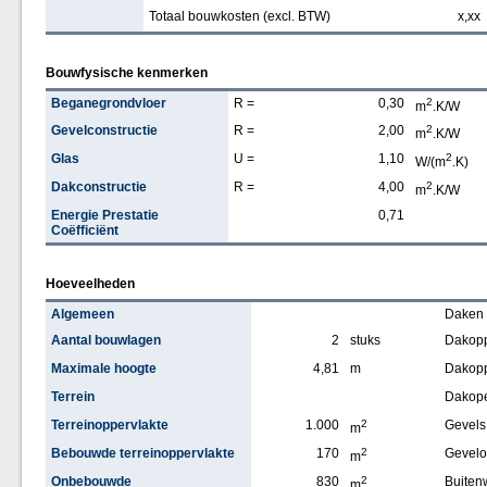
Totaal bouwkosten (excl. BTW)
x,xx
Bouwfysische kenmerken
Beganegrondvloer
R =
0,30
2
m
.K/W
Gevelconstructie
R =
2,00
2
m
.K/W
Glas
U =
1,10
2
W/(m
.K)
Dakconstructie
R =
4,00
2
m
.K/W
Energie Prestatie
0,71
Coëfficiënt
Hoeveelheden
Algemeen
Daken
Aantal bouwlagen
2
stuks
Dakopp
Maximale hoogte
4,81
m
Dakopp
Terrein
Dakop
Terreinoppervlakte
1.000
2
Gevels
m
Bebouwde terreinoppervlakte
170
2
Gevelo
m
Onbebouwde
830
2
Buiten
m