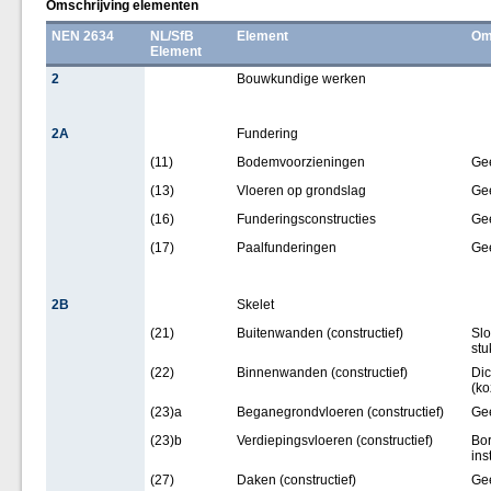
Omschrijving elementen
NEN 2634
NL/SfB
Element
Om
Element
2
Bouwkundige werken
2A
Fundering
(11)
Bodemvoorzieningen
Ge
(13)
Vloeren op grondslag
Ge
(16)
Funderingsconstructies
Ge
(17)
Paalfunderingen
Ge
2B
Skelet
(21)
Buitenwanden (constructief)
Slo
stu
(22)
Binnenwanden (constructief)
Dic
(ko
(23)a
Beganegrondvloeren (constructief)
Ge
(23)b
Verdiepingsvloeren (constructief)
Bor
ins
(27)
Daken (constructief)
Ge