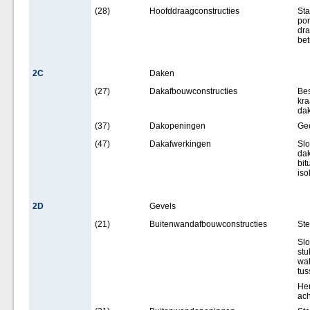
(28)
Hoofddraagconstructies
Sta
por
dr
bet
2C
Daken
(27)
Dakafbouwconstructies
Bes
kra
da
(37)
Dakopeningen
Ge
(47)
Dakafwerkingen
Slo
dak
bi
iso
2D
Gevels
(21)
Buitenwandafbouwconstructies
Ste
Slo
stu
wat
tus
Her
ach