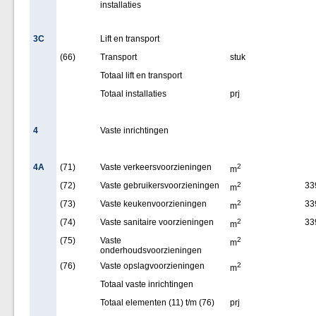
installaties
3C
Lift en transport
(66)
Transport
stuk
Totaal lift en transport
Totaal installaties
prj
4
Vaste inrichtingen
4A
(71)
Vaste verkeersvoorzieningen
2
m
(72)
Vaste gebruikersvoorzieningen
2
33
m
(73)
Vaste keukenvoorzieningen
2
33
m
(74)
Vaste sanitaire voorzieningen
2
33
m
(75)
Vaste
2
m
onderhoudsvoorzieningen
(76)
Vaste opslagvoorzieningen
2
m
Totaal vaste inrichtingen
Totaal elementen (11) t/m (76)
prj