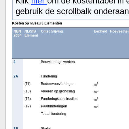
Klik
hier
om de kostentabel in 
gebruik de scrollbalk onderaan
Kosten op niveau 3 Elementen
NEN
NL/SfB
Omschrijving
Eenheid
Hoeveelhei
2634
Element
2
Bouwkundige werken
2A
Fundering
(11)
Bodemvoorzieningen
2
m
(13)
Vloeren op grondslag
2
m
(16)
Funderingsconstructies
2
m
(17)
Paalfunderingen
2
m
Totaal fundering
2B
Skelet