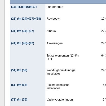
(11)+(13)+(16)+(17)
Funderingen
(21) t/m (24)+(27)+(28)
Ruwbouw
17,
(31) t/m (34)+(37)
Afbouw
22,
(41) t/m (45)+(47)
Afwerkingen
24,
Totaal elementen (11) t/m
64,
(47)
(51) t/m (58)
Werktuigbouwkundige
24,
installaties
(61) t/m (67)
Elektrotechnische
5,
installaties
(71) t/m (76)
Vaste voorzieningen
5,