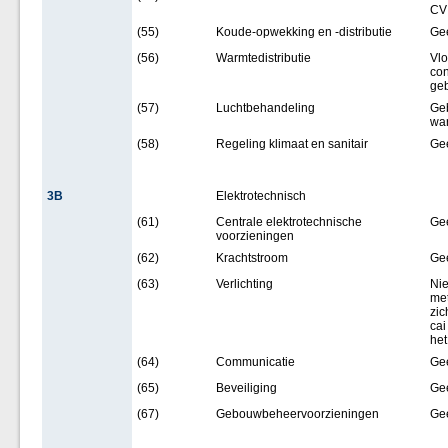
CV 
(55)
Koude-opwekking en -distributie
Ge
(56)
Warmtedistributie
Vlo
con
geb
(57)
Luchtbehandeling
Geb
wa
(58)
Regeling klimaat en sanitair
Ge
3B
Elektrotechnisch
(61)
Centrale elektrotechnische
Ge
voorzieningen
(62)
Krachtstroom
Ge
(63)
Verlichting
Nie
met
zic
cai
het
(64)
Communicatie
Ge
(65)
Beveiliging
Ge
(67)
Gebouwbeheervoorzieningen
Ge