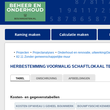
Raming maken
Calculatie maken
Projecten
Projectanalyses
Onderhoud en renovatie, uitwerking(G
82.11 Zonder gemeenschappelijke muur
HERBESTEMMING VOORMALIG SCHAFTLOKAAL T
TABEL
OMSCHRIJVING
AFBEELDINGEN
Kosten- en gegevenstabellen
KOSTEN OP NIVEAU 1 GEHEEL BOUWWERK
BOUWFYSISCHE KENME