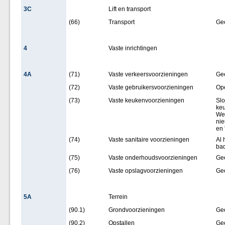
3C
Lift en transport
(66)
Transport
Ge
4
Vaste inrichtingen
4A
(71)
Vaste verkeersvoorzieningen
Ge
(72)
Vaste gebruikersvoorzieningen
Op
(73)
Vaste keukenvoorzieningen
Sl
keu
Wel
nie
en 
(74)
Vaste sanitaire voorzieningen
Al 
ba
(75)
Vaste onderhoudsvoorzieningen
Ge
(76)
Vaste opslagvoorzieningen
Ge
5A
Terrein
(90.1)
Grondvoorzieningen
Ge
(90.2)
Opstallen
Ge