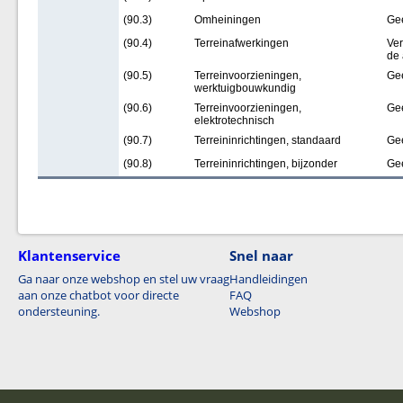
(90.3)
Omheiningen
Ge
(90.4)
Terreinafwerkingen
Ver
de 
(90.5)
Terreinvoorzieningen,
Ge
werktuigbouwkundig
(90.6)
Terreinvoorzieningen,
Ge
elektrotechnisch
(90.7)
Terreininrichtingen, standaard
Ge
(90.8)
Terreininrichtingen, bijzonder
Ge
Klantenservice
Snel naar
Ga naar onze webshop en stel uw vraag
Handleidingen
aan onze chatbot voor directe
FAQ
ondersteuning.
Webshop