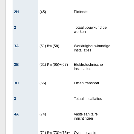
2H
(45)
Plafonds
2
Totaal bouwkundige
werken
3A
(51) t/m (58)
Werktuigbouwkundige
installaties
3B
(61) t/m (65)+(67)
Elektrotechnische
installaties
3C
(66)
Lift en transport
3
Totaal installaties
4A
(74)
Vaste sanitaire
inrichtingen
(71) t/m (73)+(75)+
Overige vaste