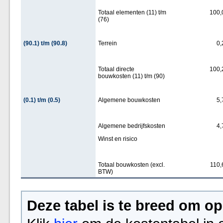
Totaal elementen (11) t/m
100,
(76)
(90.1) t/m (90.8)
Terrein
0,
Totaal directe
100,
bouwkosten (11) t/m (90)
(0.1) t/m (0.5)
Algemene bouwkosten
5,
Algemene bedrijfskosten
4,
Winst en risico
Totaal bouwkosten (excl.
110,
BTW)
Deze tabel is te breed om op