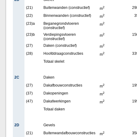
(21)
Buitenwanden (constructief)
2
29
m
(22)
Binnenwanden (constructief)
2
3
m
(23)a
Beganegrondvloeren
2
m
(constructief)
(23)b
Verdiepingsvloeren
2
15
m
(constructief)
(27)
Daken (constructief)
2
m
(28)
Hoofddraagconstructies
2
33
m
Totaal skelet
2C
Daken
(27)
Dakafbouwconstructies
2
19
m
(37)
Dakopeningen
2
m
(47)
Dakafwerkingen
2
19
m
Totaal daken
2D
Gevels
(21)
Buitenwandafbouwconstructies
2
35
m