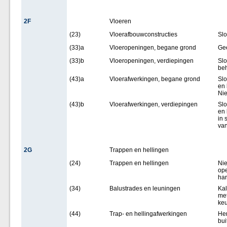
2F
Vloeren
(23)
Vloerafbouwconstructies
Slo
(33)a
Vloeropeningen, begane grond
Ge
(33)b
Vloeropeningen, verdiepingen
Slo
be
(43)a
Vloerafwerkingen, begane grond
Slo
en 
Nie
(43)b
Vloerafwerkingen, verdiepingen
Slo
en 
in 
van
2G
Trappen en hellingen
(24)
Trappen en hellingen
Nie
ope
har
(34)
Balustrades en leuningen
Kal
met
ke
(44)
Trap- en hellingafwerkingen
Her
bui