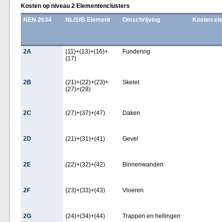
Kosten op niveau 2 Elementenclusters
NEN 2634
NL/SfB Element
Omschrijving
Kosten el
2A
(11)+(13)+(16)+
Fundering
(17)
2B
(21)+(22)+(23)+
Skelet
(27)+(28)
2C
(27)+(37)+(47)
Daken
2D
(21)+(31)+(41)
Gevel
2E
(22)+(32)+(42)
Binnenwanden
2F
(23)+(33)+(43)
Vloeren
2G
(24)+(34)+(44)
Trappen en hellingen