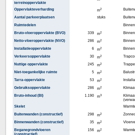
terreinoppervlakte
Oppervlakteverharding
2
Buite
m
Aantal parkeerplaatsen
stuks
Buiten
Ruimtedelen
Binne
Bruto-vloeroppervlakte (BVO)
339
2
Binnen
m
Netto-vloeroppervlakte (NVO)
286
2
Binne
m
Installatieoppervlakte
6
2
Binne
m
Verkeersoppervlakte
30
2
Trapco
m
Nuttige oppervlakte
245
2
Trappe
m
Niet-toegankelijke ruimte
5
2
Balust
m
Tarra-oppervlakte
53
2
Installa
m
Gebruiksoppervlakte
286
2
Klimaat
m
Bruto-inhoud (BI)
1.190
3
Klimaat
m
(verwa
Skelet
Warmt
Buitenwanden (constructief)
298
2
Zonnec
m
Binnenwanden (constructief)
35
2
Vloerv
m
Beganegrondvloeren
156
2
Warmt
m
(constructief)