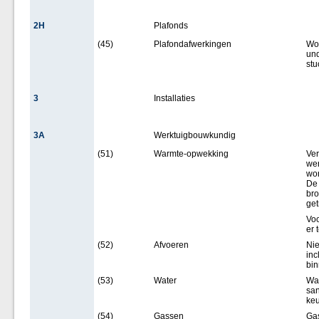
2H
Plafonds
(45)
Plafondafwerkingen
Woo
und
stu
3
Installaties
3A
Werktuigbouwkundig
(51)
Warmte-opwekking
Ver
wer
won
De 
br
get
Voo
er 
(52)
Afvoeren
Ni
inc
bin
(53)
Water
Wat
san
keu
(54)
Gassen
Gas