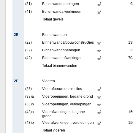
(31)
Buitenwandopeningen
2
9
m
(41)
Buitenwandafwerkingen
2
m
Totaal gevels
2E
Binnenwanden
(22)
Binnenwandafbouwconstructies
2
13
m
(32)
Binnenwandopeningen
2
3
m
(42)
Binnenwandafwerkingen
2
70
m
Totaal binnenwanden
2F
Vloeren
(23)
Vloerafbouwconstructies
2
m
(33)a
Vloeropeningen, begane grond
2
m
(33)b
Vloeropeningen, verdiepingen
2
m
(43)a
Vloerafwerkingen, begane
2
15
m
grond
(43)b
Vloerafwerkingen, verdiepingen
2
15
m
Totaal vloeren