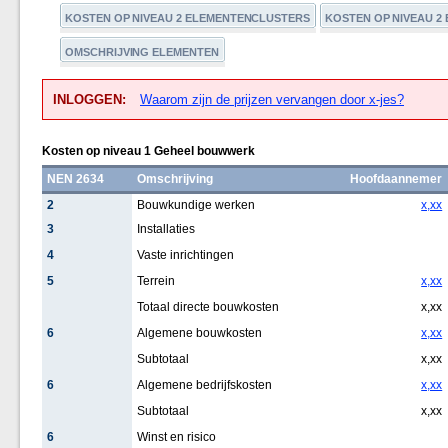
KOSTEN OP NIVEAU 2 ELEMENTENCLUSTERS
KOSTEN OP NIVEAU 2
OMSCHRIJVING ELEMENTEN
INLOGGEN:
Waarom zijn de prijzen vervangen door x-jes?
Kosten op niveau 1 Geheel bouwwerk
NEN 2634
Omschrijving
Hoofdaannemer
2
Bouwkundige werken
x,xx
3
Installaties
4
Vaste inrichtingen
5
Terrein
x,xx
Totaal directe bouwkosten
x,xx
6
Algemene bouwkosten
x,xx
Subtotaal
x,xx
6
Algemene bedrijfskosten
x,xx
Subtotaal
x,xx
6
Winst en risico