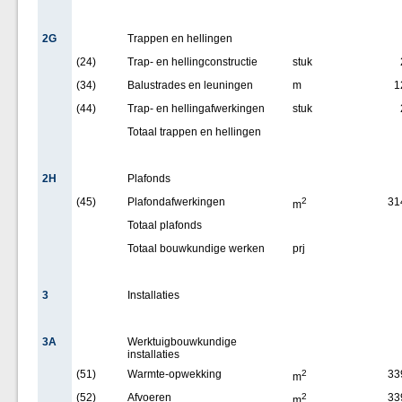
2G
Trappen en hellingen
(24)
Trap- en hellingconstructie
stuk
(34)
Balustrades en leuningen
m
1
(44)
Trap- en hellingafwerkingen
stuk
Totaal trappen en hellingen
2H
Plafonds
(45)
Plafondafwerkingen
2
31
m
Totaal plafonds
Totaal bouwkundige werken
prj
3
Installaties
3A
Werktuigbouwkundige
installaties
(51)
Warmte-opwekking
2
33
m
(52)
Afvoeren
2
33
m