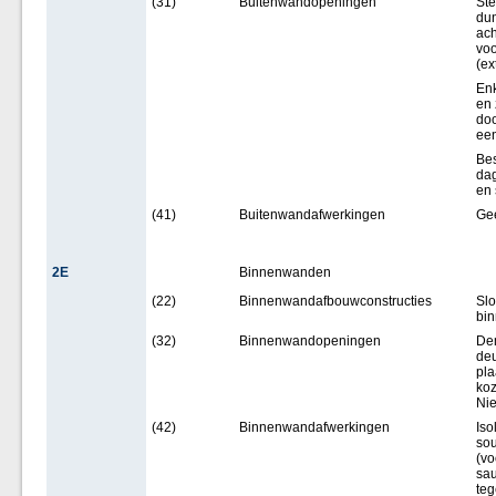
(31)
Buitenwandopeningen
Ste
dun
ach
voo
(ex
Enk
en 
doo
een
Bes
dag
en 
(41)
Buitenwandafwerkingen
Ge
2E
Binnenwanden
(22)
Binnenwandafbouwconstructies
Slo
bi
(32)
Binnenwandopeningen
De
deu
pla
koz
Nie
(42)
Binnenwandafwerkingen
Iso
sou
(vo
sau
teg