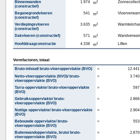
Binnenwanden
1.974
2
Zonnecollect
m
(constructief)
Beganegrondvloeren
541
2
Vloerverwar
m
(constructief)
Verdiepingsvloeren
3.635
2
Warmtelich
m
(constructief)
Dakvloeren (constructief)
571
2
Wandverwar
m
Hoofddraagconstructie
4.338
2
Liften
m
Vormfactoren, totaal
Bruto-inhoud/ bruto-vloeroppervlakte (BVO)
=
12.441
Netto-vloeroppervlakte (NVO)/ bruto-
=
3.740
vloeroppervlakte (BVO)
Tarra-oppervlakte/ bruto-vloeroppervlakte
=
597
(BVO)
Gebruiksoppervlakte/ bruto-
=
2.866
vloeroppervlakte (BVO)
Nuttige oppervlakte/ bruto-vloeroppervlakte
=
2.904
(BVO)
Bebouwde oppervlakte/ bruto-
=
553
vloeroppervlakte (BVO)
Buitenwandoppervlakte, bruto/ bruto-
=
2.870
vloeroppervlakte (BVO)