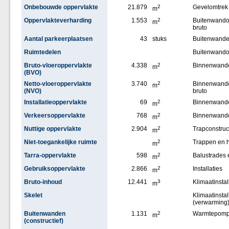
Onbebouwde oppervlakte
21.879
2
Gevelomtrek
m
Oppervlakteverharding
1.553
2
Buitenwando
m
bruto
Aantal parkeerplaatsen
43
stuks
Buitenwand
Ruimtedelen
Buitenwand
Bruto-vloeroppervlakte
4.338
2
Binnenwand
m
(BVO)
Netto-vloeroppervlakte
3.740
2
Binnenwando
m
(NVO)
bruto
Installatieoppervlakte
69
2
Binnenwand
m
Verkeersoppervlakte
768
2
Binnenwand
m
Nuttige oppervlakte
2.904
2
Trapconstruc
m
Niet-toegankelijke ruimte
2
Trappen en h
m
Tarra-oppervlakte
598
2
Balustrades 
m
Gebruiksoppervlakte
2.866
2
Installaties
m
Bruto-inhoud
12.441
3
Klimaatinstal
m
Skelet
Klimaatinstal
(verwarming
Buitenwanden
1.131
2
Warmtepom
m
(constructief)