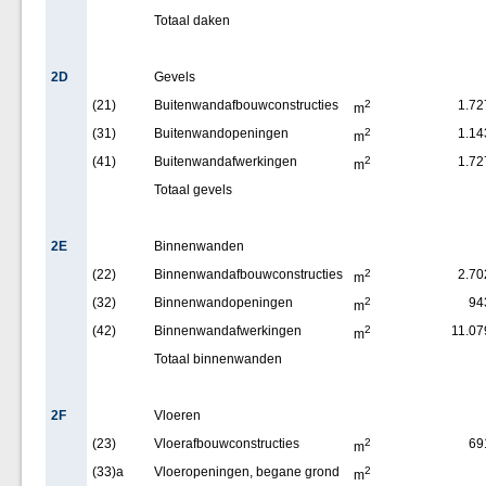
Totaal daken
2D
Gevels
(21)
Buitenwandafbouwconstructies
2
1.72
m
(31)
Buitenwandopeningen
2
1.14
m
(41)
Buitenwandafwerkingen
2
1.72
m
Totaal gevels
2E
Binnenwanden
(22)
Binnenwandafbouwconstructies
2
2.70
m
(32)
Binnenwandopeningen
2
94
m
(42)
Binnenwandafwerkingen
2
11.07
m
Totaal binnenwanden
2F
Vloeren
(23)
Vloerafbouwconstructies
2
69
m
(33)a
Vloeropeningen, begane grond
2
m