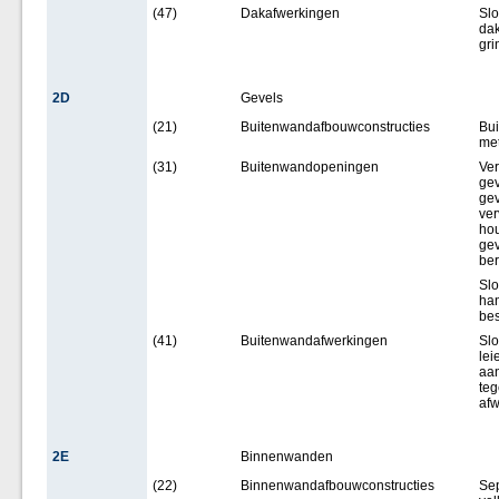
(47)
Dakafwerkingen
Slo
dak
gri
2D
Gevels
(21)
Buitenwandafbouwconstructies
Bui
met
(31)
Buitenwandopeningen
Ver
gev
gev
ver
hou
gev
be
Slo
han
bes
(41)
Buitenwandafwerkingen
Sl
lei
aa
teg
afw
2E
Binnenwanden
(22)
Binnenwandafbouwconstructies
Sep