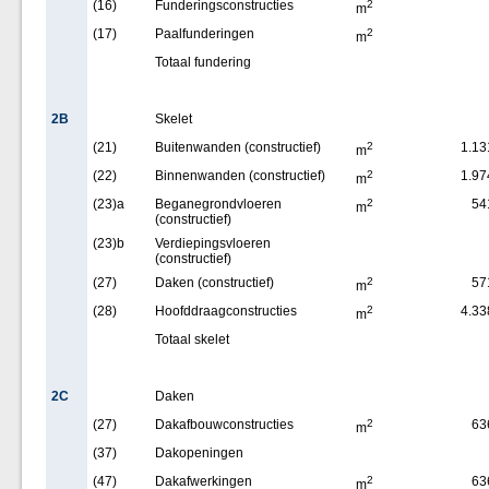
(16)
Funderingsconstructies
2
m
(17)
Paalfunderingen
2
m
Totaal fundering
2B
Skelet
(21)
Buitenwanden (constructief)
2
1.13
m
(22)
Binnenwanden (constructief)
2
1.97
m
(23)a
Beganegrondvloeren
2
54
m
(constructief)
(23)b
Verdiepingsvloeren
(constructief)
(27)
Daken (constructief)
2
57
m
(28)
Hoofddraagconstructies
2
4.33
m
Totaal skelet
2C
Daken
(27)
Dakafbouwconstructies
2
63
m
(37)
Dakopeningen
(47)
Dakafwerkingen
2
63
m