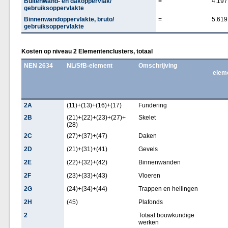
Buitenwand- en dakoppervlak/
=
4.197
gebruiksoppervlakte
Binnenwandoppervlakte, bruto/
=
5.619
gebruiksoppervlakte
Kosten op niveau 2 Elementenclusters, totaal
NEN 2634
NL/SfB-element
Omschrijving
elem
2A
(11)+(13)+(16)+(17)
Fundering
2B
(21)+(22)+(23)+(27)+
Skelet
(28)
2C
(27)+(37)+(47)
Daken
2D
(21)+(31)+(41)
Gevels
2E
(22)+(32)+(42)
Binnenwanden
2F
(23)+(33)+(43)
Vloeren
2G
(24)+(34)+(44)
Trappen en hellingen
2H
(45)
Plafonds
2
Totaal bouwkundige
werken