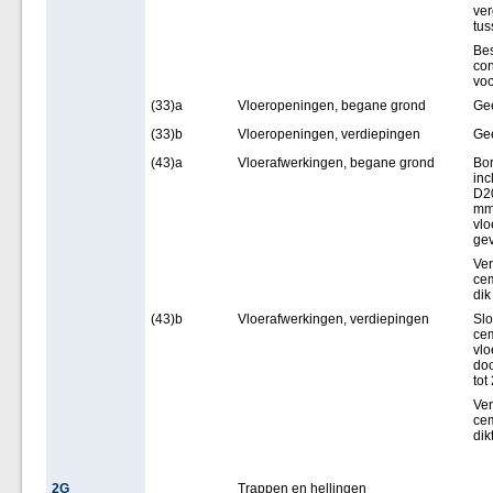
ver
tus
Bes
con
voo
(33)a
Vloeropeningen, begane grond
Ge
(33)b
Vloeropeningen, verdiepingen
Ge
(43)a
Vloerafwerkingen, begane grond
Bor
inc
D20
mm 
vlo
gev
Ver
cem
dik
(43)b
Vloerafwerkingen, verdiepingen
Slo
cem
vlo
doo
tot
Ver
cem
dik
2G
Trappen en hellingen