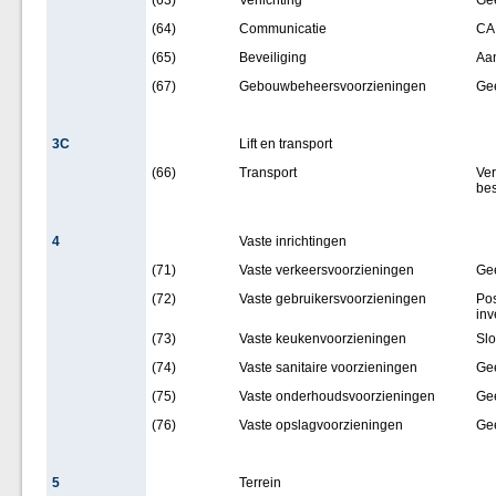
(63)
Verlichting
Ge
(64)
Communicatie
CA
(65)
Beveiliging
Aan
(67)
Gebouwbeheersvoorzieningen
Ge
3C
Lift en transport
(66)
Transport
Ver
bes
4
Vaste inrichtingen
(71)
Vaste verkeersvoorzieningen
Ge
(72)
Vaste gebruikersvoorzieningen
Pos
inv
(73)
Vaste keukenvoorzieningen
Sl
(74)
Vaste sanitaire voorzieningen
Ge
(75)
Vaste onderhoudsvoorzieningen
Ge
(76)
Vaste opslagvoorzieningen
Ge
5
Terrein