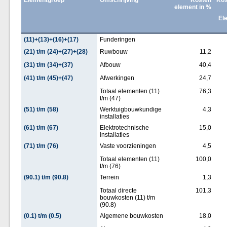
Elementgroep
Omschrijving
Kosten
Kos
element in %
El
(11)+(13)+(16)+(17)
Funderingen
(21) t/m (24)+(27)+(28)
Ruwbouw
11,2
(31) t/m (34)+(37)
Afbouw
40,4
(41) t/m (45)+(47)
Afwerkingen
24,7
Totaal elementen (11)
76,3
t/m (47)
(51) t/m (58)
Werktuigbouwkundige
4,3
installaties
(61) t/m (67)
Elektrotechnische
15,0
installaties
(71) t/m (76)
Vaste voorzieningen
4,5
Totaal elementen (11)
100,0
t/m (76)
(90.1) t/m (90.8)
Terrein
1,3
Totaal directe
101,3
bouwkosten (11) t/m
(90.8)
(0.1) t/m (0.5)
Algemene bouwkosten
18,0