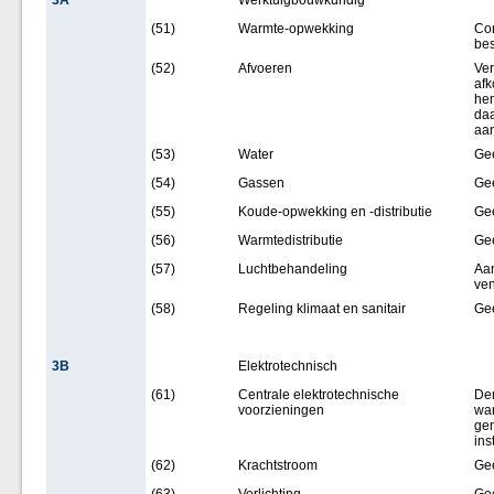
3A
Werktuigbouwkundig
(51)
Warmte-opwekking
Con
bes
(52)
Afvoeren
Ver
afk
hem
da
aa
(53)
Water
Ge
(54)
Gassen
Ge
(55)
Koude-opwekking en -distributie
Ge
(56)
Warmtedistributie
Ge
(57)
Luchtbehandeling
Aan
ven
(58)
Regeling klimaat en sanitair
Ge
3B
Elektrotechnisch
(61)
Centrale elektrotechnische
De
voorzieningen
wa
gem
ins
(62)
Krachtstroom
Ge