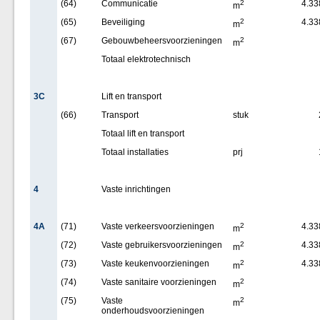
(64)
Communicatie
2
4.33
m
(65)
Beveiliging
2
4.33
m
(67)
Gebouwbeheersvoorzieningen
2
m
Totaal elektrotechnisch
3C
Lift en transport
(66)
Transport
stuk
Totaal lift en transport
Totaal installaties
prj
4
Vaste inrichtingen
4A
(71)
Vaste verkeersvoorzieningen
2
4.33
m
(72)
Vaste gebruikersvoorzieningen
2
4.33
m
(73)
Vaste keukenvoorzieningen
2
4.33
m
(74)
Vaste sanitaire voorzieningen
2
m
(75)
Vaste
2
m
onderhoudsvoorzieningen