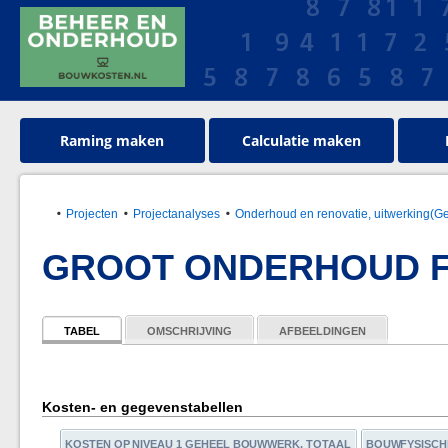
Raming maken
Calculatie maken
Projecten
Projectanalyses
Onderhoud en renovatie, uitwerking(G
GROOT ONDERHOUD F
TABEL
OMSCHRIJVING
AFBEELDINGEN
Kosten- en gegevenstabellen
KOSTEN OP NIVEAU 1 GEHEEL BOUWWERK, TOTAAL
BOUWFYSISCH