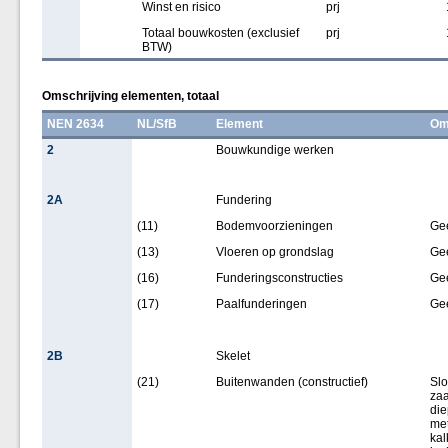
Winst en risico
prj
Totaal bouwkosten (exclusief
prj
BTW)
Omschrijving elementen, totaal
NEN 2634
NL/SfB
Element
Om
2
Bouwkundige werken
2A
Fundering
(11)
Bodemvoorzieningen
Ge
(13)
Vloeren op grondslag
Ge
(16)
Funderingsconstructies
Ge
(17)
Paalfunderingen
Ge
2B
Skelet
(21)
Buitenwanden (constructief)
Slo
za
die
met
kal