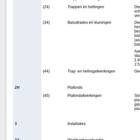
(24)
Trappen en hellingen
Dem
sc
ver
(34)
Balustrades en leuningen
Dem
her
bes
bal
(a
ba
Aa
sta
1.6
2.5
(44)
Trap- en hellingafwerkingen
Ge
2H
Plafonds
(45)
Plafondafwerkingen
Sl
pl
gip
pla
3
Installaties