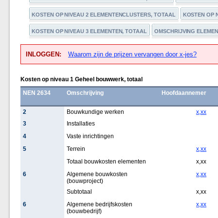
KOSTEN OP NIVEAU 2 ELEMENTENCLUSTERS, TOTAAL
KOSTEN OP 
KOSTEN OP NIVEAU 3 ELEMENTEN, TOTAAL
OMSCHRIJVING ELEMEN
INLOGGEN:
Waarom zijn de prijzen vervangen door x-jes?
Kosten op niveau 1 Geheel bouwwerk, totaal
NEN 2634
Omschrijving
Hoofdaannemer
2
Bouwkundige werken
x,xx
3
Installaties
4
Vaste inrichtingen
5
Terrein
x,xx
Totaal bouwkosten elementen
x,xx
6
Algemene bouwkosten
x,xx
(bouwproject)
Subtotaal
x,xx
6
Algemene bedrijfskosten
x,xx
(bouwbedrijf)