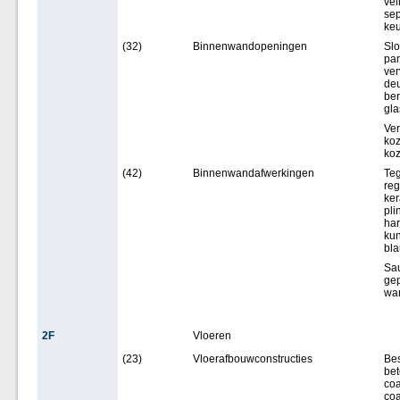
ve
se
ke
(32)
Binnenwandopeningen
Slo
pan
ver
deu
ber
gla
Ver
koz
koz
(42)
Binnenwandafwerkingen
Teg
reg
ker
pli
har
kun
bla
Sau
gep
wa
2F
Vloeren
(23)
Vloerafbouwconstructies
Bes
bet
coa
coa