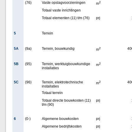
(76)
Vaste opslagvoorzieningen
2
m
Totaal vaste inrichtingen
Totaal elementen (11) t/m (76)
prj
5
Terrein
5A
(9a)
Terrein, bouwkundig
2
40
m
5B
(95)
Terrein, werktuigbouwkundige
2
m
installaties
5C
(96)
Terrein, elektrotechnische
2
40
m
installaties
Totaal terrein
Totaal directe bouwkosten (11)
prj
t/m (90)
6
(0-)
Algemene bouwkosten
prj
Algemene bedrijfskosten
prj