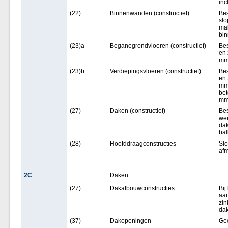
inc
(22)
Binnenwanden (constructief)
Be
slo
ma
bi
(23)a
Beganegrondvloeren (constructief)
Bes
en 
mm
(23)b
Verdiepingsvloeren (constructief)
Bes
en 
mm 
bet
mm 
(27)
Daken (constructief)
Bes
we
dak
bal
(28)
Hoofddraagconstructies
Slo
afm
2C
Daken
(27)
Dakafbouwconstructies
Bij
aan
zin
dak
(37)
Dakopeningen
Ge