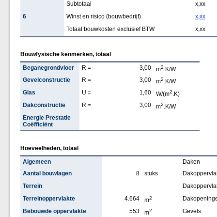
Subtotaal
x,xx
6
Winst en risico (bouwbedrijf)
x,xx
Totaal bouwkosten exclusief BTW
x,xx
Bouwfysische kenmerken, totaal
Beganegrondvloer
R =
3,00
2
m
.K/W
Gevelconstructie
R =
3,00
2
m
.K/W
Glas
U =
1,60
2
W/(m
.K)
Dakconstructie
R =
3,00
2
m
.K/W
Energie Prestatie
Coëfficiënt
Hoeveelheden, totaal
Algemeen
Daken
Aantal bouwlagen
8
stuks
Dakoppervlak
Terrein
Dakoppervla
Terreinoppervlakte
4.664
2
Dakopening
m
Bebouwde oppervlakte
553
2
Gevels
m