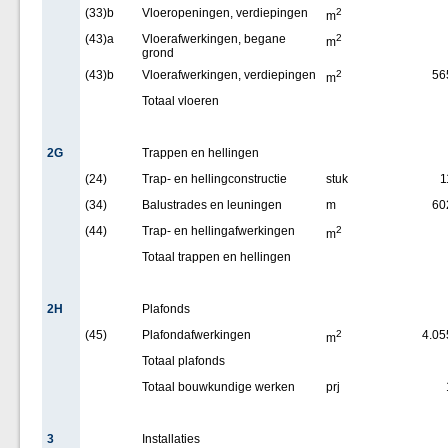
(33)b
Vloeropeningen, verdiepingen
2
m
(43)a
Vloerafwerkingen, begane
2
m
grond
(43)b
Vloerafwerkingen, verdiepingen
2
56
m
Totaal vloeren
2G
Trappen en hellingen
(24)
Trap- en hellingconstructie
stuk
1
(34)
Balustrades en leuningen
m
60
(44)
Trap- en hellingafwerkingen
2
m
Totaal trappen en hellingen
2H
Plafonds
(45)
Plafondafwerkingen
2
4.05
m
Totaal plafonds
Totaal bouwkundige werken
prj
3
Installaties