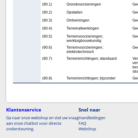
(90.1)
Grondvoorzieningen
Ge
(90.2)
Opstallen
Ge
(90.3)
Omheiningen
Ge
(90.4)
Terreinafwerkingen
Ge
(90.5)
Terreinvoorzieningen;
Ge
werktuigbouwkundig
(90.6)
Terreinvoorzieningen;
Ge
elektrotechnisch
(90.7)
Terreininrichtingen; standaard
Ver
ver
bes
str
(90.8)
Terreininrichtingen; bijzonder
Ge
Klantenservice
Snel naar
Ga naar onze webshop en stel uw vraag
Handleidingen
aan onze chatbot voor directe
FAQ
ondersteuning.
Webshop