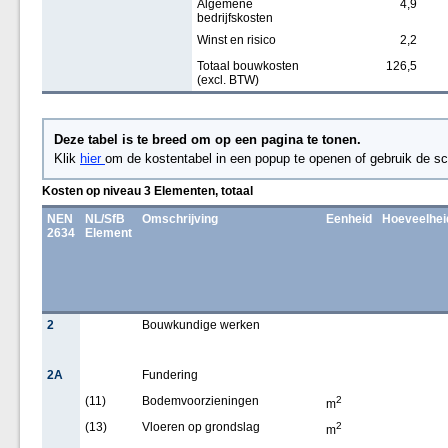
Algemene
4,9
bedrijfskosten
Winst en risico
2,2
Totaal bouwkosten
126,5
(excl. BTW)
Deze tabel is te breed om op een pagina te tonen.
Klik
hier
om de kostentabel in een popup te openen of gebruik de sc
Kosten op niveau 3 Elementen, totaal
NEN
NL/SfB
Omschrijving
Eenheid
Hoeveelhei
2634
Element
2
Bouwkundige werken
2A
Fundering
(11)
Bodemvoorzieningen
2
m
(13)
Vloeren op grondslag
2
m