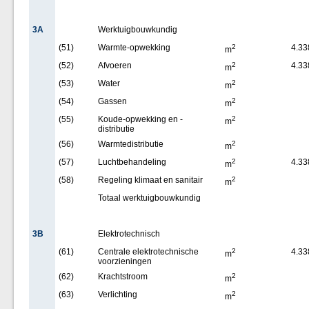
3A
Werktuigbouwkundig
(51)
Warmte-opwekking
2
4.33
m
(52)
Afvoeren
2
4.33
m
(53)
Water
2
m
(54)
Gassen
2
m
(55)
Koude-opwekking en -
2
m
distributie
(56)
Warmtedistributie
2
m
(57)
Luchtbehandeling
2
4.33
m
(58)
Regeling klimaat en sanitair
2
m
Totaal werktuigbouwkundig
3B
Elektrotechnisch
(61)
Centrale elektrotechnische
2
4.33
m
voorzieningen
(62)
Krachtstroom
2
m
(63)
Verlichting
2
m