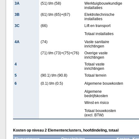
3A
(51) t/m (58)
Werktuigbouwkundige
installaties
3B
(61) t/m (65)+(67)
Elektrotechnische
installaties
3C
(66)
Lift en transport
Totaal installaties
4A
(74)
Vaste sanitaire
inrichtingen
(71) t/m (73)+(75)+(76)
Overige vaste
inrichtingen
4
Totaal vaste
inrichtingen
5
(90.1) t/m (90.8)
Totaal terrein
6
(0.1) t/m (0.5)
Algemene bouwkosten
Algemene
bedrijfskosten
Winst en risico
Totaal bouwkosten
(excl. BTW)
Kosten op niveau 2 Elementenclusters, hoofdindeling, totaal