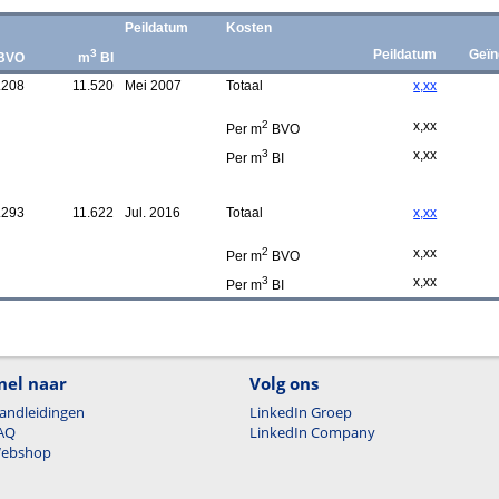
Peildatum
Kosten
3
Peildatum
Geïn
BVO
m
BI
.208
11.520
Mei 2007
Totaal
x,xx
2
x,xx
Per m
BVO
3
x,xx
Per m
BI
.293
11.622
Jul. 2016
Totaal
x,xx
2
x,xx
Per m
BVO
3
x,xx
Per m
BI
nel naar
Volg ons
andleidingen
LinkedIn Groep
AQ
LinkedIn Company
ebshop