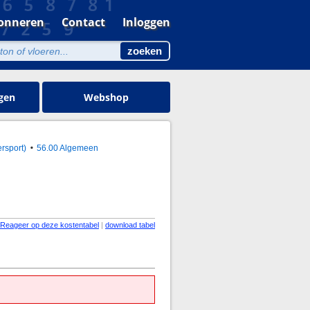
onneren
Contact
Inloggen
gen
Webshop
rsport)
56.00 Algemeen
Reageer op deze kostentabel
|
download tabel