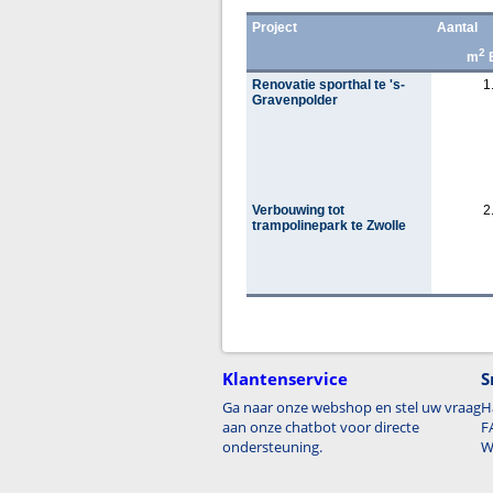
Project
Aantal
2
m
Renovatie sporthal te 's-
1
Gravenpolder
Verbouwing tot
2
trampolinepark te Zwolle
Klantenservice
S
Ga naar onze webshop en stel uw vraag
H
aan onze chatbot voor directe
F
ondersteuning.
W