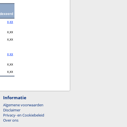
dexeerd
x,xx
x,xx
x,xx
x,xx
x,xx
x,xx
Informatie
Algemene voorwaarden
Disclaimer
Privacy- en Cookiebeleid
Over ons