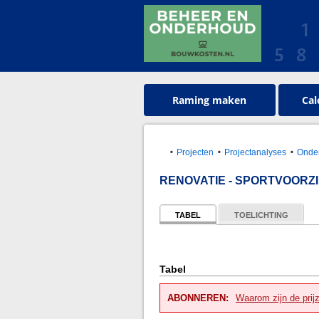
Raming maken
Cal
Projecten
Projectanalyses
Onder
RENOVATIE - SPORTVOORZ
TABEL
TOELICHTING
Tabel
ABONNEREN:
Waarom zijn de prij