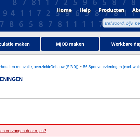
Home
Help
Producten
Ab
culatie maken
MJOB maken
Werkbare da
houd en renovatie, overzicht(Gebouw (SfB 0))
56 Sportvoorzieningen (excl. wate
IENINGEN
zen vervangen door x-jes?