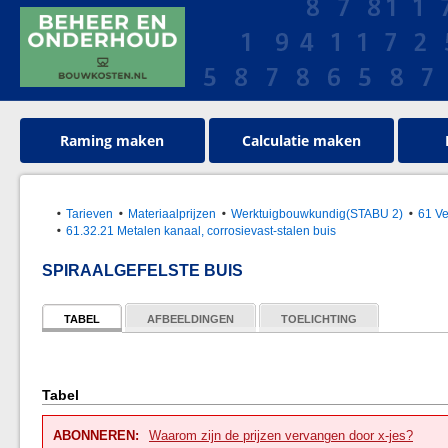
Raming maken
Calculatie maken
Tarieven
Materiaalprijzen
Werktuigbouwkundig(STABU 2)
61 Ve
61.32.21 Metalen kanaal, corrosievast-stalen buis
SPIRAALGEFELSTE BUIS
TABEL
AFBEELDINGEN
TOELICHTING
Tabel
ABONNEREN:
Waarom zijn de prijzen vervangen door x-jes?