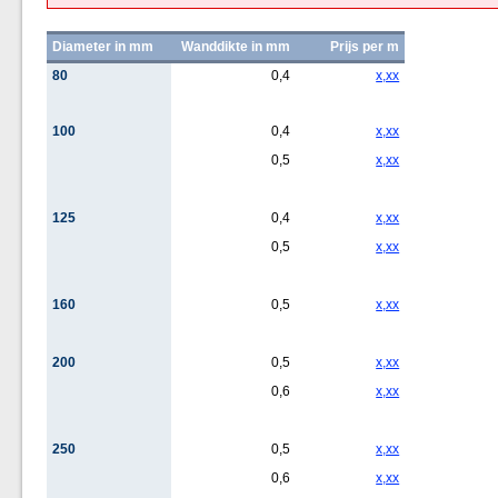
Diameter in mm
Wanddikte in mm
Prijs per m
80
0,4
x,xx
100
0,4
x,xx
0,5
x,xx
125
0,4
x,xx
0,5
x,xx
160
0,5
x,xx
200
0,5
x,xx
0,6
x,xx
250
0,5
x,xx
0,6
x,xx