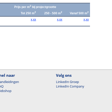
2
Prijs per m
bij projectgrootte
2
2
2
Tot 250 m
250 - 500 m
Vanaf 500 m
x,xx
x,xx
x,xx
nel naar
Volg ons
andleidingen
LinkedIn Groep
AQ
LinkedIn Company
ebshop