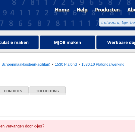
Home
Help
Producten
Ab
culatie maken
MJOB maken
Werkbare da
Schoonmaakkosten(Facilitair)
1530 Plafond
1530.10 Plafondafwerking
CONDITIES
TOELICHTING
zen vervangen door x-jes?