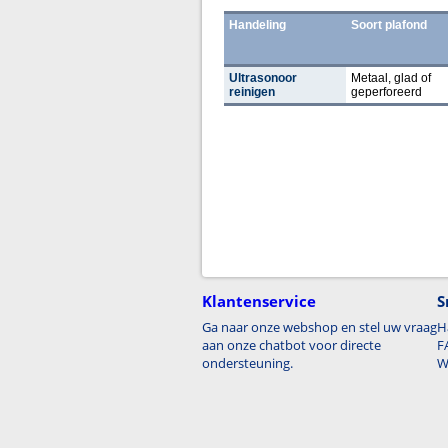
Handeling
Soort plafond
Ultrasonoor
Metaal, glad of
reinigen
geperforeerd
Klantenservice
S
Ga naar onze webshop en stel uw vraag
H
aan onze chatbot voor directe
F
ondersteuning.
W