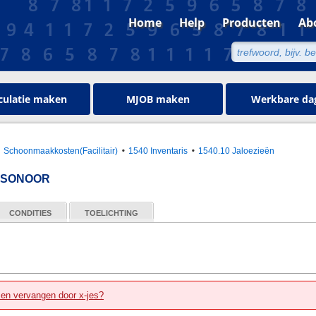
Home
Help
Producten
Ab
culatie maken
MJOB maken
Werkbare da
Schoonmaakkosten(Facilitair)
1540 Inventaris
1540.10 Jaloezieën
RASONOOR
CONDITIES
TOELICHTING
zen vervangen door x-jes?