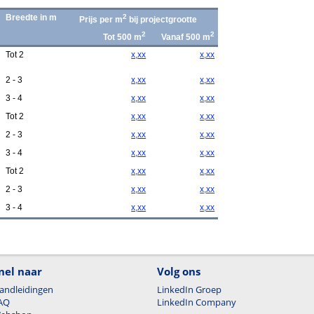
Breedte in m
2
Prijs per m
bij projectgrootte
2
2
Tot 500 m
Vanaf 500 m
Tot 2
x,xx
x,xx
2 - 3
x,xx
x,xx
3 - 4
x,xx
x,xx
Tot 2
x,xx
x,xx
2 - 3
x,xx
x,xx
3 - 4
x,xx
x,xx
Tot 2
x,xx
x,xx
2 - 3
x,xx
x,xx
3 - 4
x,xx
x,xx
nel naar
Volg ons
andleidingen
LinkedIn Groep
AQ
LinkedIn Company