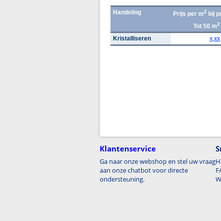
Handeling
2
Prijs per m
bij p
2
Tot 50 m
Kristalliseren
x,xx
Klantenservice
S
Ga naar onze webshop en stel uw vraag
H
aan onze chatbot voor directe
F
ondersteuning.
W