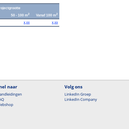
rojectgrootte
2
2
50 - 100 m
Vanaf 100 m
x,xx
x,xx
nel naar
Volg ons
andleidingen
LinkedIn Groep
AQ
LinkedIn Company
ebshop