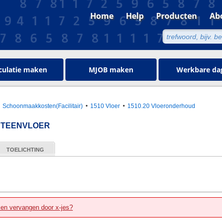
Home
Help
Producten
Ab
culatie maken
MJOB maken
Werkbare da
Schoonmaakkosten(Facilitair)
1510 Vloer
1510.20 Vloeronderhoud
STEENVLOER
TOELICHTING
zen vervangen door x-jes?