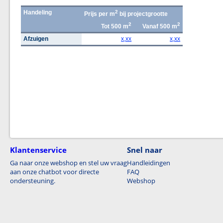
Handeling
2
Prijs per m
bij projectgrootte
2
2
Tot 500 m
Vanaf 500 m
Afzuigen
x,xx
x,xx
Klantenservice
Snel naar
Ga naar onze webshop en stel uw vraag
Handleidingen
aan onze chatbot voor directe
FAQ
ondersteuning.
Webshop