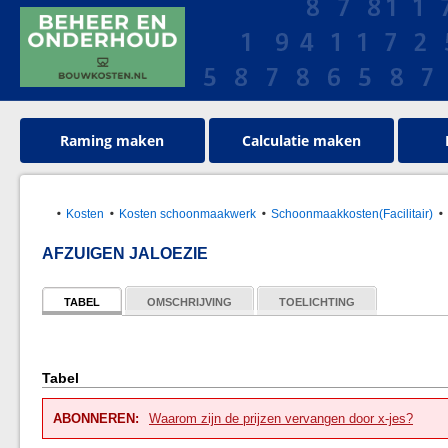
Raming maken
Calculatie maken
Kosten
Kosten schoonmaakwerk
Schoonmaakkosten(Facilitair)
AFZUIGEN JALOEZIE
TABEL
OMSCHRIJVING
TOELICHTING
Tabel
ABONNEREN:
Waarom zijn de prijzen vervangen door x-jes?