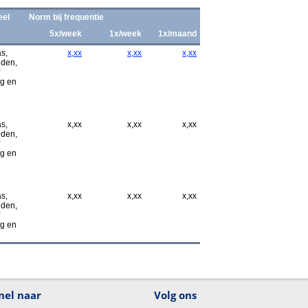
eel
Norm bij frequentie
5x/week
1x/week
1x/maand
s,
x,xx
x,xx
x,xx
jden,
ng en
s,
x,xx
x,xx
x,xx
jden,
ng en
s,
x,xx
x,xx
x,xx
jden,
ng en
nel naar
Volg ons