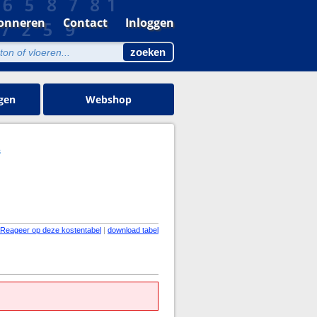
onneren
Contact
Inloggen
gen
Webshop
s
Reageer op deze kostentabel
|
download tabel