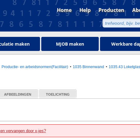
Home
Help
Producten
Ab
culatie maken
MJOB maken
Werkbare da
Productie- en arbeidsnormen(Facilitair)
1035 Binnenwand
1035.43 Loketgla
AFBEELDINGEN
TOELICHTING
zen vervangen door x-jes?