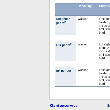
Handeling
Onderd
Seconden
Wassen
Loketgla
2
beide zi
per m
inclusief
omlijsti
blad
2
Wassen
Loketgla
Uur per m
beide zi
inclusief
omlijsti
blad
2
Wassen
Loketgla
m
per uur
beide zi
inclusief
omlijsti
blad
Klantenservice
S