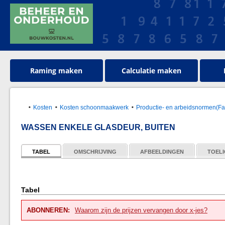
Raming maken
Calculatie maken
Kosten
Kosten schoonmaakwerk
Productie- en arbeidsnormen(Faci
WASSEN ENKELE GLASDEUR, BUITEN
TABEL
OMSCHRIJVING
AFBEELDINGEN
TOELI
Tabel
ABONNEREN:
Waarom zijn de prijzen vervangen door x-jes?