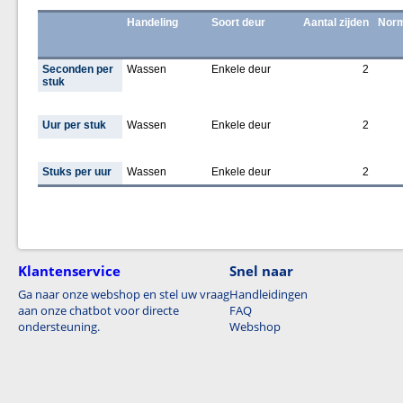
Handeling
Soort deur
Aantal zijden
Norm
Seconden per
Wassen
Enkele deur
2
stuk
Uur per stuk
Wassen
Enkele deur
2
Stuks per uur
Wassen
Enkele deur
2
Klantenservice
Snel naar
Ga naar onze webshop en stel uw vraag
Handleidingen
aan onze chatbot voor directe
FAQ
ondersteuning.
Webshop