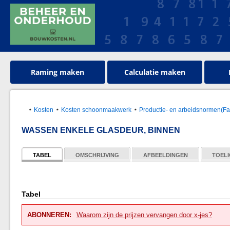
Raming maken
Calculatie maken
Kosten
Kosten schoonmaakwerk
Productie- en arbeidsnormen(Faci
WASSEN ENKELE GLASDEUR, BINNEN
TABEL
OMSCHRIJVING
AFBEELDINGEN
TOELI
Tabel
ABONNEREN:
Waarom zijn de prijzen vervangen door x-jes?