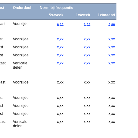
ast
Onderdeel
Norm bij frequentie
5x/week
1x/week
1x/maand
ast
Voorzijde
x,xx
x,xx
x,xx
st
Voorzijde
x,xx
x,xx
x,xx
st
Voorzijde
x,xx
x,xx
x,xx
st
Voorzijde
x,xx
x,xx
x,xx
kast
Verticale
x,xx
x,xx
x,xx
delen
ast
Voorzijde
x,xx
x,xx
x,xx
st
Voorzijde
x,xx
x,xx
x,xx
st
Voorzijde
x,xx
x,xx
x,xx
st
Voorzijde
x,xx
x,xx
x,xx
kast
Verticale
x,xx
x,xx
x,xx
delen