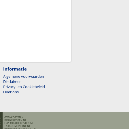
Informatie
Algemene voorwaarden
Disclaimer
Privacy- en Cookiebeleid
Over ons
GWWKOSTEN.NL
BOUWKOSTEN.NL
EXPLOITATIEKOSTEN.NL
TAXAROMONLINE.NL
BOUWKOSTENKOMPAS.NL