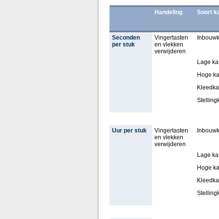
Handeling
Soort k
Seconden
Vingertasten
Inbouwk
per stuk
en vlekken
verwijderen
Lage ka
Hoge ka
Kleedka
Stelling
Uur per stuk
Vingertasten
Inbouwk
en vlekken
verwijderen
Lage ka
Hoge ka
Kleedka
Stelling