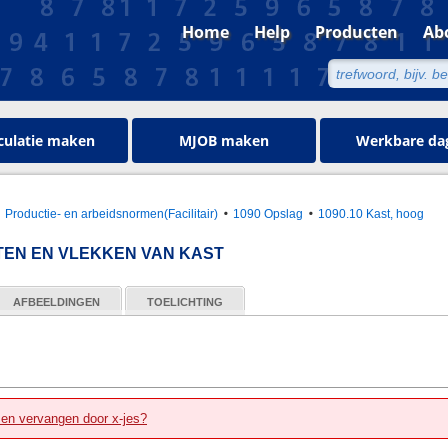
Home
Help
Producten
Ab
culatie maken
MJOB maken
Werkbare da
Productie- en arbeidsnormen(Facilitair)
1090 Opslag
1090.10 Kast, hoog
EN EN VLEKKEN VAN KAST
AFBEELDINGEN
TOELICHTING
zen vervangen door x-jes?