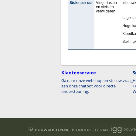
Stuks per uur
Vingertasten
Inbouwk
en vlekken
verwijderen
Lage ka
Hoge ka
Kleedka
Stelling
Klantenservice
S
Ga naar onze webshop en stel uw vraag
H
aan onze chatbot voor directe
F
ondersteuning.
W