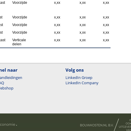
ast
Voorzijde
x,xx
x,xx
x,xx
st
Voorzijde
x,xx
x,xx
x,xx
st
Voorzijde
x,xx
x,xx
x,xx
st
Voorzijde
x,xx
x,xx
x,xx
kast
Verticale
x,xx
x,xx
x,xx
delen
nel naar
Volg ons
andleidingen
LinkedIn Groep
AQ
LinkedIn Company
ebshop