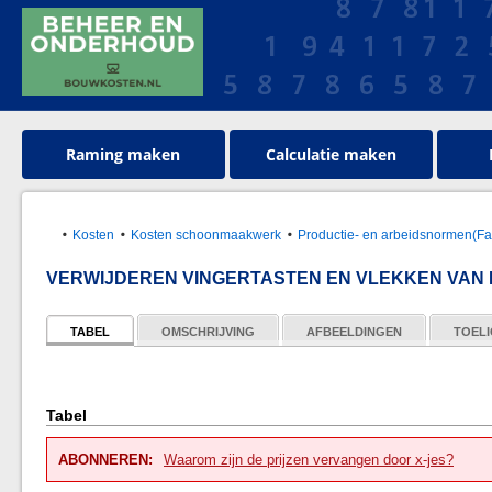
Raming maken
Calculatie maken
Kosten
Kosten schoonmaakwerk
Productie- en arbeidsnormen(Faci
VERWIJDEREN VINGERTASTEN EN VLEKKEN VAN 
TABEL
OMSCHRIJVING
AFBEELDINGEN
TOELI
Tabel
ABONNEREN:
Waarom zijn de prijzen vervangen door x-jes?