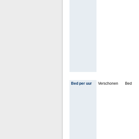
Bed per uur
Verschonen
Bed