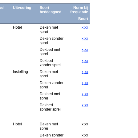
eel
Uitvoering
Soort
Norm bij
beddengoed
frequentie
Beurt
Hotel
Deken met
x,xx
sprei
Deken zonder
x,xx
sprei
Dekbed met
x,xx
sprei
Dekbed
x,xx
zonder sprei
Instelling
Deken met
x,xx
sprei
Deken zonder
x,xx
sprei
Dekbed met
x,xx
sprei
Dekbed
x,xx
zonder sprei
Hotel
Deken met
x,xx
sprei
Deken zonder
x,xx