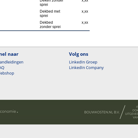
Deken zonder
x,xx
sprei
Dekbed met
x,xx
sprei
Dekbed
x,xx
zonder sprei
nel naar
Volg ons
andleidingen
LinkedIn Groep
AQ
LinkedIn Company
ebshop