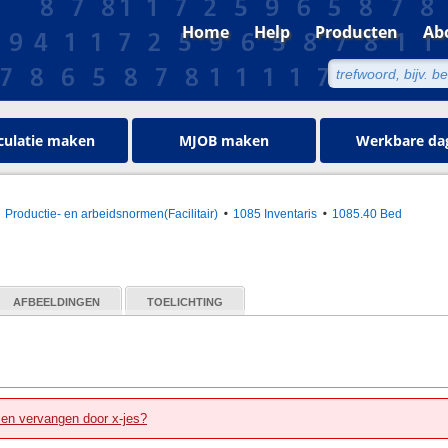
Home
Help
Producten
Ab
culatie maken
MJOB maken
Werkbare da
Productie- en arbeidsnormen(Facilitair)
1085 Inventaris
1085.40 Bed
AFBEELDINGEN
TOELICHTING
zen vervangen door x-jes?