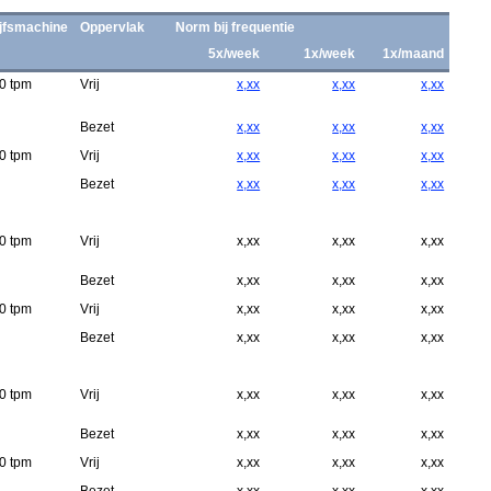
jfsmachine
Oppervlak
Norm bij frequentie
5x/week
1x/week
1x/maand
0 tpm
Vrij
x,xx
x,xx
x,xx
Bezet
x,xx
x,xx
x,xx
0 tpm
Vrij
x,xx
x,xx
x,xx
Bezet
x,xx
x,xx
x,xx
0 tpm
Vrij
x,xx
x,xx
x,xx
Bezet
x,xx
x,xx
x,xx
0 tpm
Vrij
x,xx
x,xx
x,xx
Bezet
x,xx
x,xx
x,xx
0 tpm
Vrij
x,xx
x,xx
x,xx
Bezet
x,xx
x,xx
x,xx
0 tpm
Vrij
x,xx
x,xx
x,xx