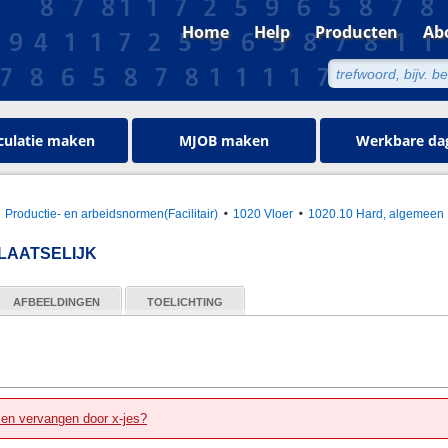
Home
Help
Producten
Ab
culatie maken
MJOB maken
Werkbare da
Productie- en arbeidsnormen(Facilitair)
1020 Vloer
1020.10 Hard, algemeen
LAATSELIJK
AFBEELDINGEN
TOELICHTING
zen vervangen door x-jes?