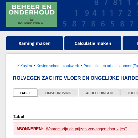
Raming maken
Calculatie maken
Kosten
Kosten schoonmaakwerk
Productie- en arbeidsnormen(Faci
ROLVEGEN ZACHTE VLOER EN ONGELIJKE HARD
TABEL
OMSCHRIJVING
AFBEELDINGEN
TOELI
Tabel
ABONNEREN:
Waarom zijn de prijzen vervangen door x-jes?