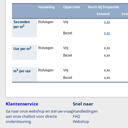
Handeling
Oppervlak
Norm bij frequentie
5x/week
3x/
Seconden
Rolvegen
Vrij
x,xx
2
per m
Bezet
x,xx
2
Rolvegen
Vrij
x,xx
Uur per m
Bezet
x,xx
2
Rolvegen
Vrij
x,xx
m
per uur
Bezet
x,xx
Klantenservice
Snel naar
Ga naar onze webshop en stel uw vraag
Handleidingen
aan onze chatbot voor directe
FAQ
ondersteuning.
Webshop