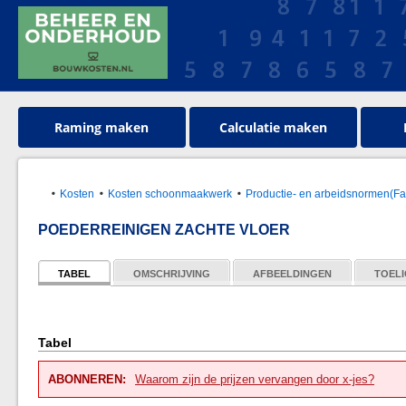
Raming maken
Calculatie maken
Kosten
Kosten schoonmaakwerk
Productie- en arbeidsnormen(Faci
POEDERREINIGEN ZACHTE VLOER
TABEL
OMSCHRIJVING
AFBEELDINGEN
TOELI
Tabel
ABONNEREN:
Waarom zijn de prijzen vervangen door x-jes?