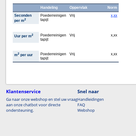
Handeling
Oppervlak
Norm
Seconden
Poederreinigen
Vrij
x,xx
2
tapijt
per m
2
Poederreinigen
Vrij
x,xx
Uur per m
tapijt
2
Poederreinigen
Vrij
x,xx
m
per uur
tapijt
Klantenservice
Snel naar
Ga naar onze webshop en stel uw vraag
Handleidingen
aan onze chatbot voor directe
FAQ
ondersteuning.
Webshop