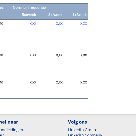
eel
Norm bij frequentie
5x/week
3x/week
1x/week
nd
x,xx
x,xx
x,xx
nd
x,xx
x,xx
x,xx
nd
x,xx
x,xx
x,xx
nel naar
Volg ons
andleidingen
LinkedIn Groep
AQ
LinkedIn Company