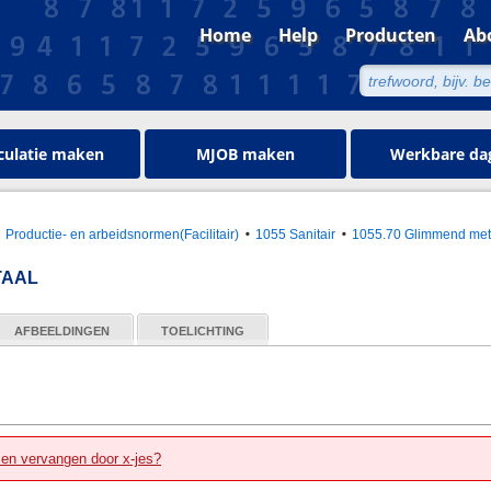
Home
Help
Producten
Ab
culatie maken
MJOB maken
Werkbare da
Productie- en arbeidsnormen(Facilitair)
1055 Sanitair
1055.70 Glimmend met
TAAL
AFBEELDINGEN
TOELICHTING
zen vervangen door x-jes?