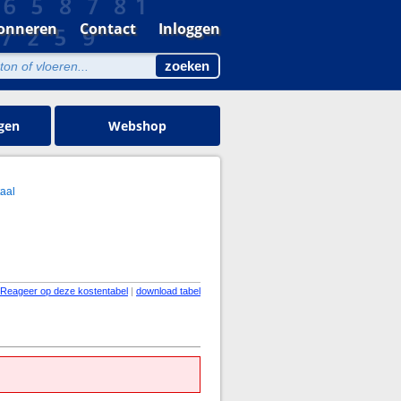
onneren
Contact
Inloggen
gen
Webshop
aal
Reageer op deze kostentabel
|
download tabel