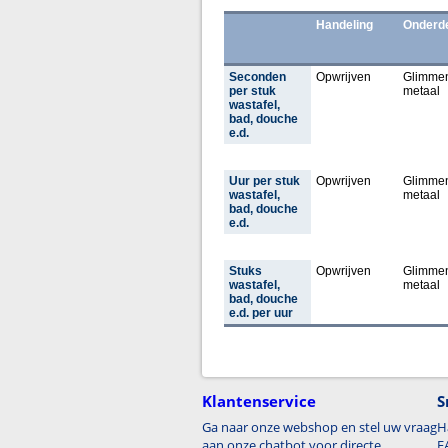
Handeling
Onderd
Seconden
Opwrijven
Glimme
per stuk
metaal
wastafel,
bad, douche
e.d.
Uur per stuk
Opwrijven
Glimme
wastafel,
metaal
bad, douche
e.d.
Stuks
Opwrijven
Glimme
wastafel,
metaal
bad, douche
e.d. per uur
Klantenservice
S
Ga naar onze webshop en stel uw vraag
H
aan onze chatbot voor directe
F