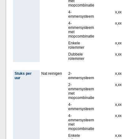
met
mopcombinatie
4-
x,xx
emmersysteem
4-
x,xx
emmersysteem
met
mopcombinatie
Enkele
x,xx
rolemmer
Dubbele
x,xx
rolemmer
Stuks per
Nat reinigen
2-
x,xx
uur
emmersysteem
2-
x,xx
emmersysteem
met
mopcombinatie
4-
x,xx
emmersysteem
4-
x,xx
emmersysteem
met
mopcombinatie
Enkele
x,xx