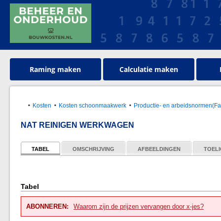
Raming maken
Calculatie maken
Kosten
Kosten schoonmaakwerk
Productie- en arbeidsnormen(Faci
NAT REINIGEN WERKWAGEN
TABEL
OMSCHRIJVING
AFBEELDINGEN
TOELI
Tabel
ABONNEREN:
Waarom zijn de prijzen vervangen door x-jes?