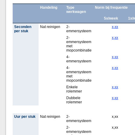
Handeling
Type
Norm bij frequentie
werkwagen
5x/week
1x/
Seconden
Nat reinigen
2-
x,xx
per stuk
emmersysteem
2-
x,xx
emmersysteem
met
mopcombinatie
4-
x,xx
emmersysteem
4-
x,xx
emmersysteem
met
mopcombinatie
Enkele
x,xx
rolemmer
Dubbele
x,xx
rolemmer
Uur per stuk
Nat reinigen
2-
x,xx
emmersysteem
2-
x,xx
emmersysteem