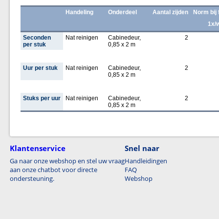
Handeling
Onderdeel
Aantal zijden
Norm bij 
1x/
Seconden
Nat reinigen
Cabinedeur,
2
per stuk
0,85 x 2 m
Uur per stuk
Nat reinigen
Cabinedeur,
2
0,85 x 2 m
Stuks per uur
Nat reinigen
Cabinedeur,
2
0,85 x 2 m
Klantenservice
Snel naar
Ga naar onze webshop en stel uw vraag
Handleidingen
aan onze chatbot voor directe
FAQ
ondersteuning.
Webshop