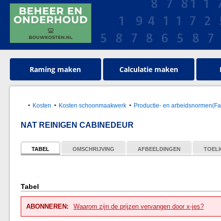
Raming maken
Calculatie maken
Kosten
Kosten schoonmaakwerk
Productie- en arbeidsnormen(Faci
NAT REINIGEN CABINEDEUR
TABEL
OMSCHRIJVING
AFBEELDINGEN
TOELI
Tabel
ABONNEREN:
Waarom zijn de prijzen vervangen door x-jes?