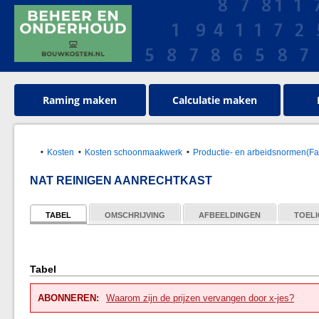
Raming maken
Calculatie maken
Kosten
Kosten schoonmaakwerk
Productie- en arbeidsnormen(Faci
NAT REINIGEN AANRECHTKAST
TABEL
OMSCHRIJVING
AFBEELDINGEN
TOELI
Tabel
ABONNEREN:
Waarom zijn de prijzen vervangen door x-jes?