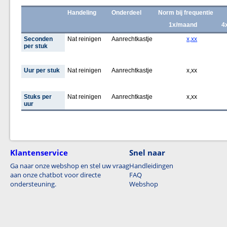
Handeling
Onderdeel
Norm bij frequentie
1x/maand
4
Seconden
Nat reinigen
Aanrechtkastje
x,xx
per stuk
Uur per stuk
Nat reinigen
Aanrechtkastje
x,xx
Stuks per
Nat reinigen
Aanrechtkastje
x,xx
uur
Klantenservice
Snel naar
Ga naar onze webshop en stel uw vraag
Handleidingen
aan onze chatbot voor directe
FAQ
ondersteuning.
Webshop