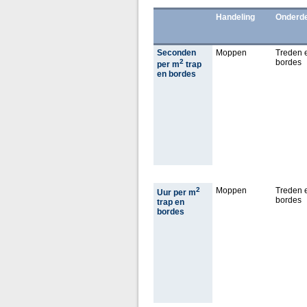
Handeling
Onderde
Seconden
Moppen
Treden 
2
bordes
per m
trap
en bordes
2
Moppen
Treden 
Uur per m
bordes
trap en
bordes