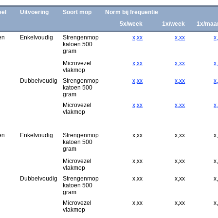
el
Uitvoering
Soort mop
Norm bij frequentie
5x/week
1x/week
1x/maa
en
Enkelvoudig
Strengenmop
x,xx
x,xx
x
katoen 500
gram
Microvezel
x,xx
x,xx
x
vlakmop
Dubbelvoudig
Strengenmop
x,xx
x,xx
x
katoen 500
gram
Microvezel
x,xx
x,xx
x
vlakmop
en
Enkelvoudig
Strengenmop
x,xx
x,xx
x
katoen 500
gram
Microvezel
x,xx
x,xx
x
vlakmop
Dubbelvoudig
Strengenmop
x,xx
x,xx
x
katoen 500
gram
Microvezel
x,xx
x,xx
x
vlakmop