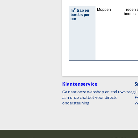
2
Moppen
Treden 
m
trap en
bordes
bordes per
uur
Klantenservice
S
Ga naar onze webshop en stel uw vraag
H
aan onze chatbot voor directe
F
ondersteuning.
W