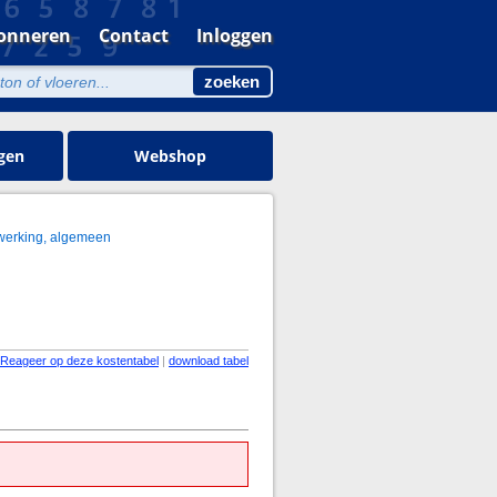
onneren
Contact
Inloggen
gen
Webshop
werking, algemeen
Reageer op deze kostentabel
|
download tabel