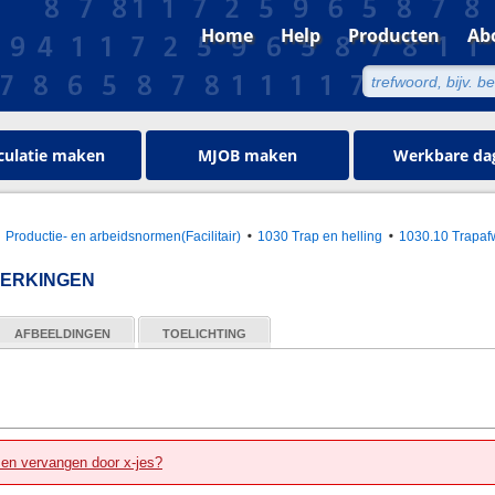
Home
Help
Producten
Ab
culatie maken
MJOB maken
Werkbare da
Productie- en arbeidsnormen(Facilitair)
1030 Trap en helling
1030.10 Trapaf
WERKINGEN
AFBEELDINGEN
TOELICHTING
zen vervangen door x-jes?