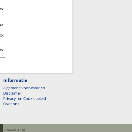
,xx
,xx
,xx
,xx
Informatie
Algemene voorwaarden
Disclaimer
Privacy- en Cookiebeleid
Over ons
GWWKOSTEN.NL